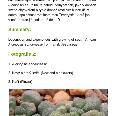
dali zkušenější pěstitelé, než jsem já. Jedno ale vím, rodu
Aloinopsis
se už určitě nebudu vyhýbat tak, jako v dobách
svého okýnkaření a tyhle drobné rostlinky budou dělat
dobrou společnost rostlinám rodu
Titanopsis
, které jsou
v naší sbírce již podstatně déle.
R.
Summary:
Description and experiences with growing of south- African
Aloinopsis schooneesii
from family
Aizoaceae
.
Fotografie 2:
1.
Aloinopsis schooneesii
2. Nový a starý květ (New and old flowers)
3. Květ (Flower)