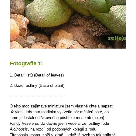
Fotografie 1:
1. Detail listů (Detail of leaves)
2. Báze rostliny (Base of plant)
..............................................
O této moc zajímavé miniatuře jsem vlastně chtěla napsat
už vloni, kdy tato rostlinka vykvetla pár měsíců poté, co
jsme ji dostali od šikovného pěstitele mesemb (nejen) -
Fandy Veselého. Už dávno jsem věděla, že rostliny rodu
Aloinopsis
, na rozdíl od podobných kolegů z rodu
Titanopsis, rostou spíš v zimě, i když já bych to tak striktně