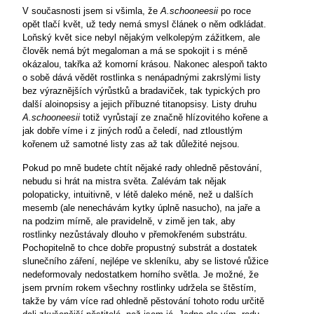
V současnosti jsem si všimla, že
A.schooneesii
po roce
opět tlačí květ, už tedy nemá smysl článek o něm odkládat.
Loňský květ sice nebyl nějakým velkolepým zážitkem, ale
člověk nemá být megaloman a má se spokojit i s méně
okázalou, takřka až komorní krásou. Nakonec alespoň takto
o sobě dává vědět rostlinka s nenápadnými zakrslými listy
bez výraznějších výrůstků a bradaviček, tak typických pro
další aloinopsisy a jejich příbuzné titanopsisy. Listy druhu
A.schooneesii
totiž vyrůstají ze značně hlízovitého kořene a
jak dobře víme i z jiných rodů a čeledí, nad ztloustlým
kořenem už samotné listy zas až tak důležité nejsou.
Pokud po mně budete chtít nějaké rady ohledně pěstování,
nebudu si hrát na mistra světa. Zalévám tak nějak
polopaticky, intuitivně, v létě daleko méně, než u dalších
mesemb (ale nenechávám kytky úplně nasucho), na jaře a
na podzim mírně, ale pravidelně, v zimě jen tak, aby
rostlinky nezůstávaly dlouho v přemokřeném substrátu.
Pochopitelně to chce dobře propustný substrát a dostatek
slunečního záření, nejlépe ve skleníku, aby se listové růžice
nedeformovaly nedostatkem horního světla. Je možné, že
jsem prvním rokem všechny rostlinky udržela se štěstím,
takže by vám více rad ohledně pěstování tohoto rodu určitě