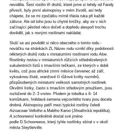
neviděla. Šest rostlin tří druhů, které jsme si tehdy od Fandy
přivezli, byly první aloinopsisy v mém životě, asi tedy
chápete, že se mi zpočátku mírně třásla ruka při každé
zálivce. Ale od toho jsou tu chytré knížky, aby se v nich
začínající pěstitel něco dočetl a dopředu alespoň trochu
dověděl, jak s novými rostlinami nakládat.
Sluší se asi povědět si něco obecného o tomto rodu -
nováčku na stránkách ZL.Název rodu vznikl díky podobnosti
některých druhů rodu s miniaturními rostlinami rodu
Aloe
.
Rostlinky rostou v miniaturních růžicích střednězelených
sukulentních listů s tmavšími tečkami, ze kterých v době
květu, což jsou africké zimní měsíce červenec až září,
vykouknou žluté, oranžové či růžové květy rozměrů,
přizpůsobených miniaturní velikosti samotných rostlinek.
Okvětní lístky, často s tmavším středovým proužkem, jsou
rozložené do 2- 3 vrstev. Plodem je tobolka s 6- 14
komůrkami, hnědavá semena vejcovitého tvaru jsou docela
drobná. Aloinopsisy patří mezi typické rostliny čeledi
Aizoaceae
Velkého a Malého Karoo (Jihoafrická republika).
A.schooneesii
konkrétně dostal své jméno
podle
D.Schooneese, který tyhle rostlinky sbíral v v okolí
města Steytlerville.