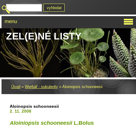
menu
ZEL(E)NÉ LISTY
Úvod
»
Werbář - sukulenty
»
Aloinopsis schooneesii
Aloinopsis schooneesii
2. 11. 2008
Aloiniopsis schooneesii
L.Bolus