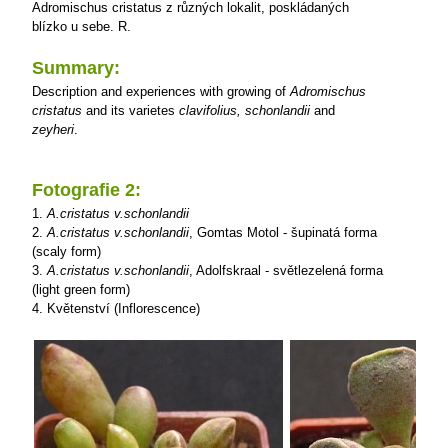
Adromischus cristatus z různých lokalit, poskládaných
blízko u sebe.
R.
Summary:
Description and experiences with growing of
Adromischus
cristatus
and its varietes
clavifolius, schonlandii
and
zeyheri
.
Fotografie 2:
1.
A.cristatus v.schonlandii
2.
A.cristatus v.schonlandii
, Gomtas Motol - šupinatá forma
(scaly form)
3.
A.cristatus v.schonlandii
, Adolfskraal - světlezelená forma
(light green form)
4. Květenství (Inflorescence)