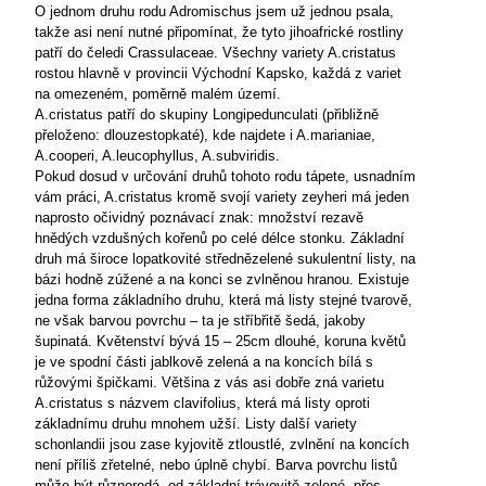
O jednom druhu rodu Adromischus jsem už jednou psala,
takže asi není nutné připomínat, že tyto jihoafrické rostliny
patří do čeledi Crassulaceae. Všechny variety A.cristatus
rostou hlavně v provincii Východní Kapsko, každá z variet
na omezeném, poměrně malém území.
A.cristatus patří do skupiny Longipedunculati (přibližně
přeloženo: dlouzestopkaté), kde najdete i A.marianiae,
A.cooperi, A.leucophyllus, A.subviridis.
Pokud dosud v určování druhů tohoto rodu tápete, usnadním
vám práci, A.cristatus kromě svojí variety zeyheri má jeden
naprosto očividný poznávací znak: množství rezavě
hnědých vzdušných kořenů po celé délce stonku. Základní
druh má široce lopatkovité střednězelené sukulentní listy, na
bázi hodně zúžené a na konci se zvlněnou hranou. Existuje
jedna forma základního druhu, která má listy stejné tvarově,
ne však barvou povrchu – ta je stříbřitě šedá, jakoby
šupinatá. Květenství bývá 15 – 25cm dlouhé, koruna květů
je ve spodní části jablkově zelená a na koncích bílá s
růžovými špičkami. Většina z vás asi dobře zná varietu
A.cristatus s názvem clavifolius, která má listy oproti
základnímu druhu mnohem užší. Listy další variety
schonlandii jsou zase kyjovitě ztloustlé, zvlnění na koncích
není příliš zřetelné, nebo úplně chybí. Barva povrchu listů
může
být různorodá, od základní trávovitě zelené, přes