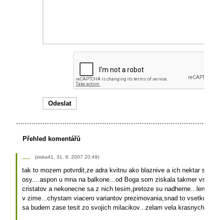
Přehled komentářů
....
(
siska41
,
31. 8. 2007
20:49
)
tak to mozem potvrdit,ze adra kvitnu ako blaznive a ich nektar skuto
osy....aspon u mna na balkone...od Boga som ziskala takmer vsetky
cristatov a nekonecne sa z nich tesim,pretoze su nadherne...len net
v zime...chystam viacero variantov prezimovania,snad to vsetko dopa
sa budem zase tesit zo svojich milacikov...zelam vela krasnych dni...K