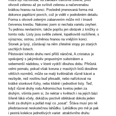
olivově zelenou až po svítivě zelenou a načervenalou
krátkou hranou na konci. Posledně jmenovaná forma má
dokonce papilózní povrch, což je vidět v podrobném detailu.
Forma s olivově zeleným zabarvením může mít i tmavě
červenou kresbu. Nakonec jsem si nechala varietu zeyheri.
Tu jedinou nevlastním, takže popíšu jen obrázek z knížky o
tomto rodu. Listy jsou světle zelené, lopatkovitě rozšířené, s
výraznou, ostrou, zvlněnou hranou na vnějším konci.
Stonek je lysý, zůstávají na něm zřetelné stopy po starých
uschlých listech.
Pěstování tohoto druhu není příliš náročné, A.cristatus je
spokojený s jakýmkoliv propustným substrátem a
sebemenší nádobou, v které vydrží dlouhou dobu. Přirůstá
velmi pomalu, pokud však koruna z masitých listů dosáhne
větších rozměrů, může se malý květináček různě kácet a
nezbyde, než rostlinu buď přesadit, nebo nařízkovat na
krátké stonkové řízky, nebo klidně i jednotlivé listy. Teď,
když různé druhy rodu Adromischus kvetou jeden za
druhým, všimla jsem si, že nektar v květech i na jejich bázi
šíleně láká včely, dokážou poctivě oblétávat dokola jeden
květ za druhým a pořád mají co „sosat“. Šťáva musí pro ně
představovat neskutečnou lahůdku. Lahůdkou pro mě je pak
i pestrá kolekce jednotlivých variet
atraktivního druhu