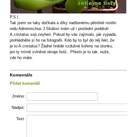
P.S.I.
Tak jsem se taky dočkala a díky nadšenému pěstiteli rostlin
rodu Adromischus J.Skálovi mám už i poslední poddruh
A.cristatus ssp.zeyheri. Pokud by vás zajímalo, jak vypadá,
prohlédněte si ho na fotografii. Kdo by to byl do něj řekl, že
je to A.cristatus? Žádné hnědé vzdušné kořeny na stonku,
jen ty mírně zvlněné okraje listů…Přesto je to tak, nuže,
zde ho máte.
Komentáře
Přidat komentář
Jméno:
Nadpis:
Text: