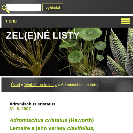
menu
ZEL(E)NÉ LISTY
Úvod
»
Werbář - sukulenty
»
Adromischus cristatus
Adromischus cristatus
31. 8. 2007
Adromischus cristatus
(Haworth)
Lemaire a jeho variety
clavifolius,