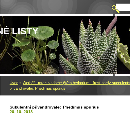
NÉ LISTY
Úvod
»
Werbář - mrazuvzdorné (Web herbarium - frost-hardy succulents
přivandrovalec Phedimus spurius
Sukulentní přivandrovalec Phedimus spurius
20. 10. 2013