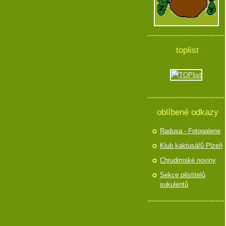
toplist
oblíbené odkazy
Radusa - Fotogalerie
Klub kaktusářů Plzeň
Chrudimské noviny
Sekce pěstitelů
sukulentů