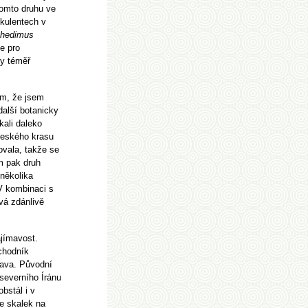
tomto druhu ve
kulentech v
hedimus
e pro
my téměř
ám, že jsem
další botanicky
kali daleko
Českého krasu
ovala, takže se
em pak druh
 několika
V kombinaci s
vá zdánlivě
ajímavost.
chodník
lava. Původní
severního Íránu
bstál i v
e skalek na