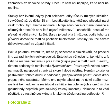
zahradách až do volné přírody. Dnes už nám ani nepřijde, že to není n
rostlina.
Stonky bez květní lodyhy jsou poléhavé, díky růstu v různých skalních
i vyvěšeně až do délky 15 cm. Lopatkovité listy většinou přisedají na 
však mohou být i krátce řapíkaté. Okraje zdobí více či méně výrazné 
některých stoncích se v létě objeví květenství – chocholík, nesoucí m
převážně pětičetných květů. Barva je buď bílá či růžová, podle toho, z j
původní domovině rostlina pochází: bílokvetoucí rostliny jsou ze seve
růžovokvetoucí ze západní části.
Pokud po druhu zatoužíte, určitě jej seženete u skalničkářů, na prodej
či u zahradnických velkoprodejců. Estetickou výhodou je, jak vidíte z fo
listy na rostlině zůstávají i přes zimu (stejně jako u rostlin rodu
Sedum)
růstem podobných rostlin rodu
Hyletelephium
. Pouze sytě zelená barva
na tmavší, na spodní straně až skoro fialové odstíny. Nemám zkušenos
pěstováním tohoto druhu v nádobách, předpokládám použití dobré dren
propustného substrátu. Mému oku nejvíc lahodí růst v úzké spáře mez
rostlině tak nedovolíte rozšiřovat se hřížením poléhavých stonků široko
(pokud tedy nepotřebujete souvislý zelený koberec). Nakonec je to vš
pěstiteli, co rostlině poskytne a k jakému účelu rostlinu potřebuje. R.
Fotografie 2: