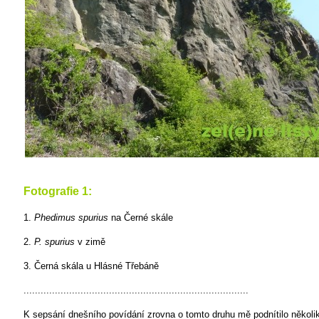
Fotografie 1:
1.
Phedimus spurius
na Černé skále
2.
P. spurius
v zimě
3. Černá skála u Hlásné Třebáně
...............................................................................
K sepsání dnešního povídání zrovna o tomto druhu mě podnítilo několik