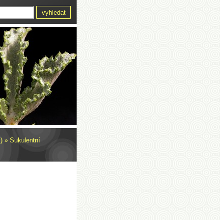
)
»
Sukulentní