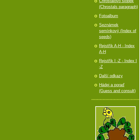
Chróstalovo slópek
(Chrostals paragraph)
Fotoalbum
Seznámek
semínkový (Index of
seeds)
Rejstřík A-H - Index
A-H
Rejstřík I -Z - Index I
-Z
Další odkazy
Hádej a poraď
(Guess and consult)