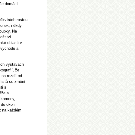
aše domácí
 škvírách rostou
stonek, někdy
zoubky. Na
nožství
aké oblasti v
rovýchodu a
ních výstavách
tografií, že
, na rozdíl od
 listů se změní
ti s
áže a
i kameny,
 do okolí
ak na každém