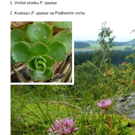
1. Vrchol stonku
P. spurius
2. Kvetoucí
P. spurius
na Podhorním vrchu