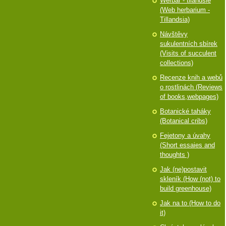
Werbář - tilandsie
(Web herbarium -
Tillandsia)
Návštěvy
sukulentních sbírek
(Visits of succulent
collections)
Recenze knih a webů
o rostlinách (Reviews
of books,webpages)
Botanické taháky
(Botanical cribs)
Fejetony a úvahy
(Short essaies and
thoughts )
Jak (ne)postavit
skleník (How (not) to
build greenhouse)
Jak na to (How to do
it)