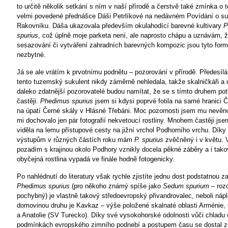
to určitě několik setkání s ním v naší přírodě a čerstvě také zmínka o 
velmi povedené přednášce Dáši Petrlíkové na nedávném Povídání o su
Rakovníku. Dáša ukazovala především okulahodící barevné kultivary
P
spurius
, což úplně moje parketa není, ale naprosto chápu a uznávám, ž
sesazování či vytváření zahradních barevných kompozic jsou tyto for
nezbytné.
Já se ale vrátím k prvotnímu podnětu – pozorování v přírodě. Předesíl
tento tuzemský sukulent nikdy záměrně nehledala, takže skalničkáři a 
daleko zdatnější pozorovatelé budou namítat, že se s tímto druhem pot
častěji.
Phedimus spurius
jsem si kdysi poprvé fotila na samé hranici 
na úpatí Černé skály v Hlásné Třebáni. Moc pozornosti jsem mu nevěn
mi dochovalo jen pár fotografií nekvetoucí rostliny. Mnohem častěji js
viděla na lemu přístupové cesty na jižní vrchol Podhorního vrchu. Díky
výstupům v různých částích roku mám
P. spurius
zvěčněný i v květu. 
pozadím s krajinou okolo Podhory vznikly docela pěkné záběry a i tako
obyčejná rostlina vypadá ve finále hodně fotogenicky.
Po nahlédnutí do literatury však rychle zjistíte jednu dost podstatnou z
Phedimus spurius
(pro někoho známý spíše jako
Sedum spurium
– roz
pochybný) je vlastně takový středoevropský přivandrovalec, neboli náp
domovinou druhu je Kavkaz – výše položené skalnaté oblasti Arménie, 
a Anatolie (SV Turecko). Díky své vysokohorské odolnosti vůči chladu o
podmínkách evropského zimního podnebí a postupem času se dostal z