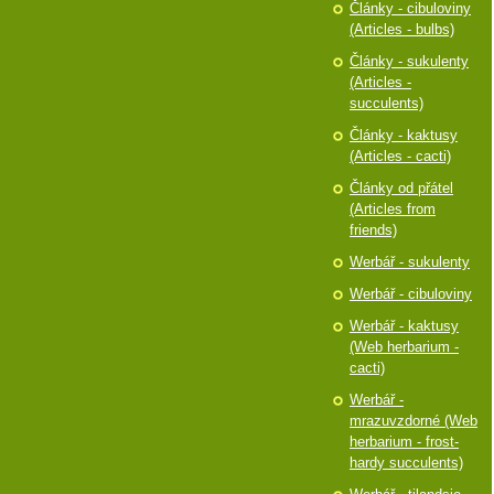
Články - cibuloviny
(Articles - bulbs)
Články - sukulenty
(Articles -
succulents)
Články - kaktusy
(Articles - cacti)
Články od přátel
(Articles from
friends)
Werbář - sukulenty
Werbář - cibuloviny
Werbář - kaktusy
(Web herbarium -
cacti)
Werbář -
mrazuvzdorné (Web
herbarium - frost-
hardy succulents)