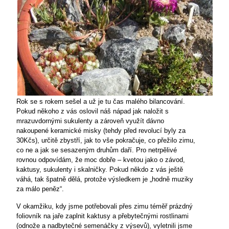
Rok se s rokem sešel a už je tu čas malého bilancování.
Pokud někoho z vás oslovil náš nápad jak naložit s
mrazuvdornými sukulenty a zároveň využít dávno
nakoupené keramické misky (tehdy před revolucí byly za
30Kčs), určitě zbystří, jak to vše pokračuje, co přežilo zimu,
co ne a jak se sesazeným druhům daří. Pro netrpělivé
rovnou odpovídám, že moc dobře – kvetou jako o závod,
kaktusy, sukulenty i skalničky. Pokud někdo z vás ještě
váhá, tak špatně dělá, protože výsledkem je „hodně muziky
za málo peněz“.
V okamžiku, kdy jsme potřebovali přes zimu téměř prázdný
foliovník na jaře zaplnit kaktusy a přebytečnými rostlinami
(odnože a nadbytečné semenáčky z výsevů), vyletnili jsme