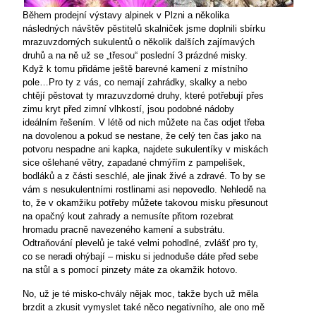
Během prodejní výstavy alpinek v Plzni a několika
následných návštěv pěstitelů skalniček jsme doplnili sbírku
mrazuvzdorných sukulentů o několik dalších zajímavých
druhů a na ně už se „třesou“ poslední 3 prázdné misky.
Když k tomu přidáme ještě barevné kamení z místního
pole…Pro ty z vás, co nemají zahrádky, skalky a nebo
chtějí pěstovat ty mrazuvzdorné druhy, které potřebují přes
zimu kryt před zimní vlhkostí, jsou podobné nádoby
ideálním řešením. V létě od nich můžete na čas odjet třeba
na dovolenou a pokud se nestane, že celý ten čas jako na
potvoru nespadne ani kapka, najdete sukulentíky v miskách
sice ošlehané větry,
zapadané chmýřím z pampelišek,
bodláků a z části seschlé, ale jinak živé a zdravé. To by se
vám s nesukulentními rostlinami asi nepovedlo. Nehledě na
to, že v okamžiku potřeby můžete takovou misku přesunout
na opačný kout zahrady a nemusíte přitom rozebrat
hromadu pracně navezeného kamení a substrátu.
Odtraňování plevelů je také velmi pohodlné, zvlášť pro ty,
co se neradi ohýbají – misku si jednoduše dáte před sebe
na stůl a s pomocí pinzety máte za okamžik hotovo.
No, už je té misko-chvály nějak moc, takže bych už měla
brzdit a zkusit vymyslet také něco negativního, ale ono mě