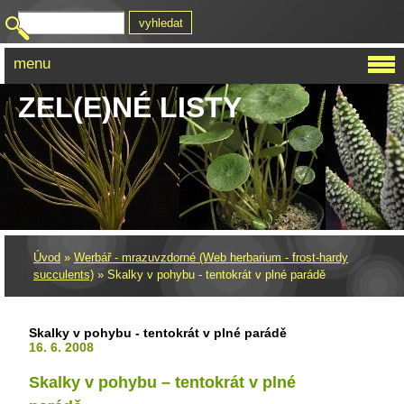
menu
ZEL(E)NÉ LISTY
Úvod
»
Werbář - mrazuvzdorné (Web herbarium - frost-hardy
succulents)
»
Skalky v pohybu - tentokrát v plné parádě
Skalky v pohybu - tentokrát v plné parádě
16. 6. 2008
Skalky v pohybu – tentokrát v plné