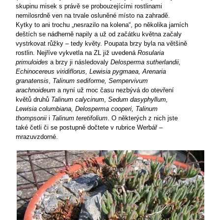
skupinu misek s právě se probouzejícími rostlinami
nemilosrdně ven na trvale osluněné místo na zahradě.
Kytky to ani trochu „nesrazilo na kolena“, po několika jarních
deštích se nádherně napily a už od začátku května začaly
vystrkovat růžky – tedy květy. Poupata brzy byla na většině
rostlin. Nejříve vykvetla na ZL již uvedená
Rosularia
primuloides
a brzy ji následovaly
Delosperma sutherlandii,
Echinocereus viridiflorus, Lewisia pygmaea, Arenaria
granatensis
,
Talinum sediforme, Sempervivum
arachnoideum
a nyní už moc času nezbývá do otevření
květů druhů
Talinum calycinum
,
Sedum dasyphyllum,
Lewisia columbiana, Delosperma cooperi, Talinum
thompsonii
i
Talinum
teretifolium
. O některých z nich jste
také četli či se postupně dočtete v rubrice Werbář –
mrazuvzdorné.