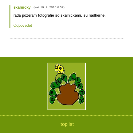
skalnicky
(
ani
,
19. 9. 2010
0:57
)
rada pozeram fotografie so skalnickami, su nádherné.
Odpovědět
toplist