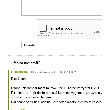
Přehled komentářů
D. herbeum
(
Chaloupkazahradnik
,
5. 12. 2010
12:29
)
Dobrý den.
Osobní zkušenost mám takovou, že D. herbeum vydrží i -20 Ć. Má t
Rostlina musí být dobře narostlá ke konci vegetace, zasazena volně 
substrátu a přikryta chvojím.
Rozhodně však není odolná, jako vysokohorské druhy z Lesotha.