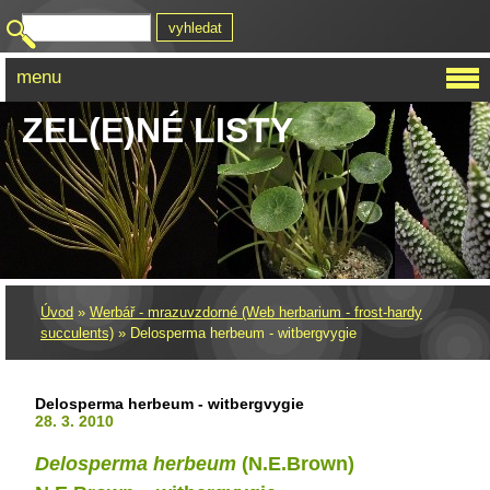
menu
ZEL(E)NÉ LISTY
Úvod
»
Werbář - mrazuvzdorné (Web herbarium - frost-hardy
succulents)
»
Delosperma herbeum - witbergvygie
Delosperma herbeum - witbergvygie
28. 3. 2010
Delosperma herbeum
(N.E.Brown)