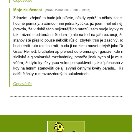
Odpovědět
Moje zkušenost
(
Milan Hornát
,
30. 3. 2010
19:36
)
Zdravím, zřejmě to bude jak píšete, někdy vydrží a někdy zase ne, J
houfně pomrzly, zatímco mne jedna kytička, již jsem měl od něj přeži
(pravda, že v době těch nejkrutějších mrazů jsem svoje kytky zaház
tak i různé mediterránní Sedum...) ale na teď na jaře pozoruji, že po 
stanoviště přežilo pouze několik růžic, zbytek trsu je zaschlý, rozho
budu chtít tuto rostlinu mít, budu ji na zimu muset stejně jako Delos
Graaf Reinet), bruthaleri aj. přenést do promrzající garáže, kde mi tut
sicilské a gibraltarské rozchodníky, protože jinak bych si je musel po
věřím, že tyto kytičky jsou velmi perspektivní i jako "přenosná zeleň
kdy na letním stanovišti dělají svými četnými květy parádu... Každo
další články o mrazuvzdorných sukulentech.
Odpovědět