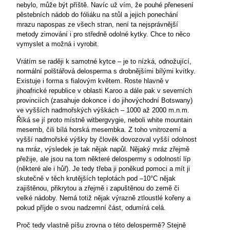
nebylo, může být příště. Navíc už vím, že pouhé přenesení
pěstebních nádob do fóliáku na stůl a jejich ponechání
mrazu napospas ze všech stran, není ta nejsprávnější
metody zimování i pro středně odolné kytky. Chce to něco
vymyslet a možná i vyrobit.
Vrátím se raději k samotné kytce – je to nízká, odnožující,
normální polštářová delosperma s drobnějšími bílými kvítky.
Existuje i forma s fialovým květem. Roste hlavně v
jihoafrické republice v oblasti Karoo a dále pak v severních
provinciích (zasahuje dokonce i do jihovýchodní Botswany)
ve vyšších nadmořských výškách – 1000 až
2000 m
.n.m.
Říká se jí proto místně witbergvygie, neboli white mountain
mesemb, čili bílá horská mesembka. Z toho vnitrozemí a
vyšší nadmořské výšky by člověk dovozoval vyšší odolnost
na mráz, výsledek je tak nějak napůl. Nějaký mráz zřejmě
přežije,
ale jsou
na tom některé delospermy s odolností líp
(některé ale i hůř). Je tedy třeba ji poněkud pomoci a mít ji
skutečně v těch krutějších teplotách pod –10°C nějak
zajištěnou, přikrytou a zřejmě i zapuštěnou do země či
velké nádoby. Nemá totiž nějak výrazně ztloustlé kořeny a
pokud příjde o svou nadzemní část, odumírá celá.
Proč tedy vlastně píšu zrovna o této delospermě? Stejně