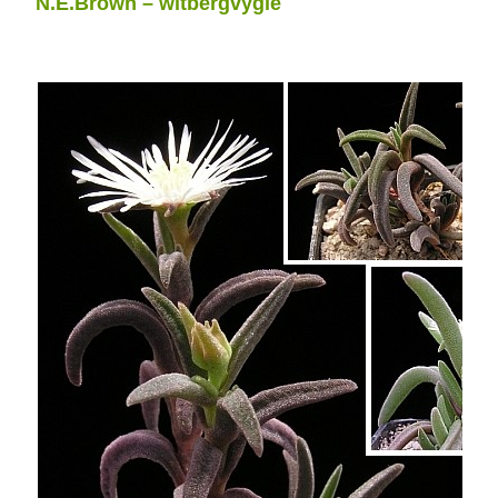
N.E.Brown – witbergvygie