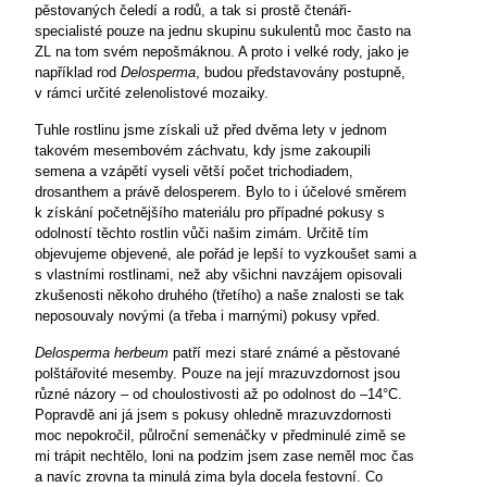
pěstovaných čeledí
a rodů, a tak si prostě čtenáři-
specialisté pouze na jednu skupinu sukulentů moc často na
ZL na tom svém nepošmáknou. A proto i velké rody, jako je
například rod
Delosperma
, budou představovány postupně,
v rámci určité zelenolistové mozaiky.
Tuhle rostlinu jsme získali už před dvěma lety v jednom
takovém mesembovém záchvatu, kdy jsme zakoupili
semena a vzápětí vyseli větší počet trichodiadem,
drosanthem a právě delosperem. Bylo to i účelové směrem
k získání početnějšího materiálu pro případné pokusy s
odolností těchto rostlin vůči našim zimám. Určitě tím
objevujeme objevené, ale pořád je lepší to vyzkoušet sami a
s vlastními rostlinami, než aby všichni navzájem opisovali
zkušenosti někoho druhého (třetího) a naše znalosti se tak
neposouvaly novými (a třeba i marnými) pokusy vpřed.
Delosperma herbeum
patří mezi staré známé a pěstované
polštářovité mesemby. Pouze na její mrazuvzdornost jsou
různé názory – od choulostivosti až po odolnost do –14°C.
Popravdě ani já jsem s pokusy ohledně mrazuvzdornosti
moc nepokročil, půlroční semenáčky v předminulé zimě se
mi trápit nechtělo, loni na podzim jsem zase neměl moc čas
a navíc zrovna ta minulá zima byla docela festovní. Co