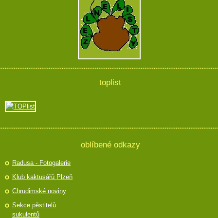
toplist
oblíbené odkazy
Radusa - Fotogalerie
Klub kaktusářů Plzeň
Chrudimské noviny
Sekce pěstitelů
sukulentů