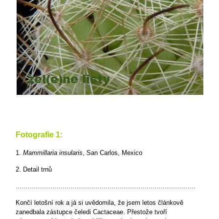
Fotografie 1:
1.
Mammillaria insularis
, San Carlos, Mexico
2. Detail trnů
............................................................................................
Končí letošní rok a já si uvědomila, že jsem letos článkově
zanedbala zástupce čeledi Cactaceae. Přestože tvoří