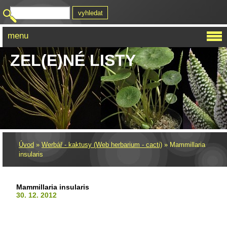
menu
ZEL(E)NÉ LISTY
Úvod
»
Werbář - kaktusy (Web herbarium - cacti)
»
Mammillaria
insularis
Mammillaria insularis
30. 12. 2012