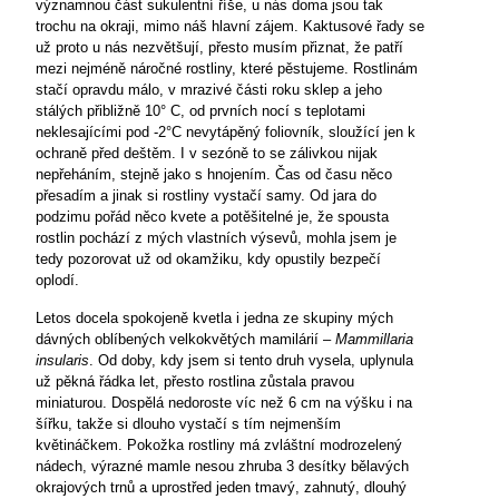
významnou část sukulentní říše, u nás doma jsou tak
trochu na okraji, mimo náš hlavní zájem. Kaktusové řady se
už proto u nás nezvětšují, přesto musím přiznat, že patří
mezi nejméně náročné rostliny, které pěstujeme. Rostlinám
stačí opravdu málo, v mrazivé části roku sklep a jeho
stálých přibližně 10° C, od prvních nocí s teplotami
neklesajícími pod -2°C nevytápěný foliovník, sloužící jen k
ochraně před deštěm. I v sezóně to se zálivkou nijak
nepřeháním, stejně jako s hnojením. Čas od času něco
přesadím a jinak si rostliny vystačí samy. Od jara do
podzimu pořád něco kvete a potěšitelné je, že spousta
rostlin pochází z mých vlastních výsevů, mohla jsem je
tedy pozorovat už od okamžiku, kdy opustily bezpečí
oplodí.
Letos docela spokojeně kvetla i jedna ze skupiny mých
dávných oblíbených velkokvětých mamilárií –
Mammillaria
insularis
. Od doby, kdy jsem si tento druh vysela, uplynula
už pěkná řádka let, přesto rostlina zůstala pravou
miniaturou. Dospělá nedoroste víc než 6 cm na výšku i na
šířku, takže si dlouho vystačí s tím nejmenším
květináčkem. Pokožka rostliny má zvláštní modrozelený
nádech, výrazné mamle nesou zhruba 3 desítky bělavých
okrajových trnů a uprostřed jeden tmavý, zahnutý, dlouhý