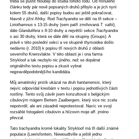
třeba se pustit hlouběji do studia tohoto rodu. Od minulého
článku tedy pár nově popsaných druhů přibylo a je jich nyní
kolem 55 druhů, další popisy budou asi ještě pokračovat,
hlavně z jižní Afriky. Rod
Trachyandra
se dělí na tři sekce –
Liriothamnus
s 13-15 druhy (sem patří zmiňovaná
T. saltii
),
dále
Glandulifera
s 8
-10 druhy
a největší sekce
Trachyandra
s asi
30 druhy,
která se dále dělí na skupiny (Groups). A
právě v této poslední sekci a ve skupině
thyrsoidea
došlo
nedávno
(r. 2010
) k popisu tří nových druhů z oblasti
severního Knersvlakte. V této oblasti je i ona farma
Strykloof a tak nezbylo nic jiného, než se dopátrat
originálního textu popisu a zkusit vybrat
nejpravděpodobnějšího kandidáta.
Můj amatérský prstík ukázal na druh
hantamensis
, který
nejvíc odpovídal kresbám v textu i popisu jednotlivých části
rostliny. Tento svůj závěr jsem konzultoval s belgickým
cibulovým mágem Bertem Zaalbergem, který sice nic zcela
nepotvrdil, ale ani zásadně neprotestoval. Navíc ve svojí
rozsáhlé fotogalerii cibulovin a hlízovin moje aff. jméno
převzal.
Tato trachyandra kromě lokality Strykloof má tři další známé
populace (Loerisfontein, Niewoudtville a ještě jednu