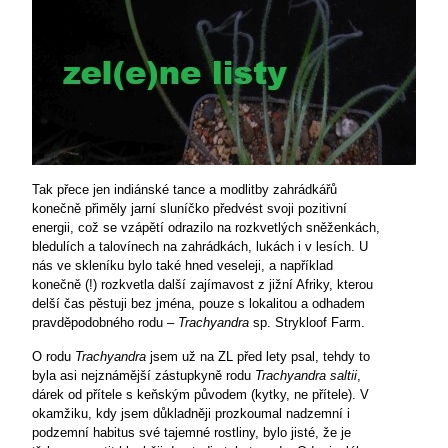
Tak přece jen indiánské tance a modlitby zahrádkářů
konečně přiměly jarní sluníčko předvést svoji pozitivní
energii, což se vzápětí odrazilo na rozkvetlých sněženkách,
bledulích a talovínech na zahrádkách, lukách i v lesích. U
nás ve skleníku bylo také hned veseleji, a například
konečně (!) rozkvetla další zajímavost z jižní Afriky, kterou
delší čas pěstuji bez jména, pouze s lokalitou a odhadem
pravděpodobného rodu –
Trachyandra
sp. Strykloof Farm.
O rodu
Trachyandra
jsem už na ZL před lety psal, tehdy to
byla asi nejznámější zástupkyně rodu
Trachyandra saltii
,
dárek od přítele s keňským původem (kytky, ne přítele). V
okamžiku, kdy jsem důkladněji prozkoumal nadzemní i
podzemní habitus své tajemné rostliny, bylo jisté, že je