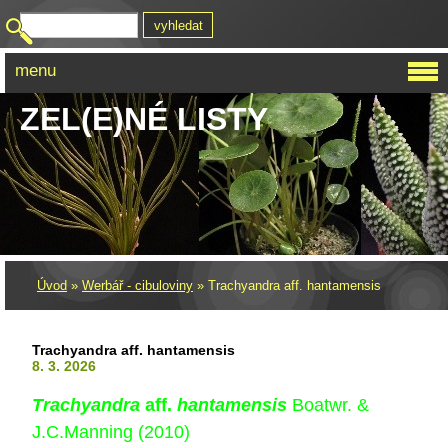
menu
ZEL(E)NÉ LISTY
Úvod
»
Werbář - cibuloviny
»
Trachyandra aff. hantamensis
Trachyandra aff. hantamensis
8. 3. 2026
Trachyandra
aff.
hantamensis
Boatwr.
&
J.C.Manning (2010)