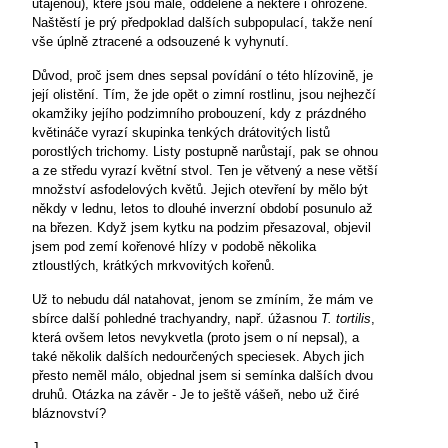
utajenou), které jsou malé, oddělené a některé i ohrožené.
Naštěstí je prý předpoklad dalších subpopulací, takže není
vše úplně ztracené a odsouzené k vyhynutí.
Důvod, proč jsem dnes sepsal povídání o této hlízovině, je
její olistění. Tím, že jde opět o zimní rostlinu, jsou nejhezčí
okamžiky jejího podzimního probouzení, kdy z prázdného
květináče vyrazí skupinka tenkých drátovitých listů
porostlých trichomy. Listy postupně narůstají, pak se ohnou
a ze středu vyrazí květní stvol. Ten je větvený a nese větší
množství asfodelových květů. Jejich otevření by mělo být
někdy v lednu, letos to dlouhé inverzní období posunulo až
na březen. Když jsem kytku na podzim přesazoval, objevil
jsem pod zemí kořenové hlízy v podobě několika
ztloustlých, krátkých mrkvovitých kořenů.
Už to nebudu dál natahovat, jenom se zmíním, že mám ve
sbírce další pohledné trachyandry, např. úžasnou
T. tortilis
,
která ovšem letos nevykvetla (proto jsem o ní nepsal), a
také několik dalších nedourčených speciesek. Abych jich
přesto neměl málo, objednal jsem si semínka dalších dvou
druhů. Otázka na závěr - Je to ještě vášeň, nebo už čiré
bláznovství?
J.