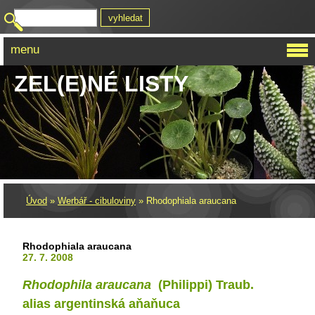
menu
ZEL(E)NÉ LISTY
Úvod
»
Werbář - cibuloviny
»
Rhodophiala araucana
Rhodophiala araucana
27. 7. 2008
Rhodophila araucana
(Philippi) Traub.
alias argentinská aňaňuca