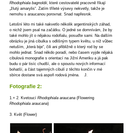
Rhodophiala bagnoldii
, které cestovatelé pracovně říkají
„žlutý amarylis“. Zatím tříleté výsevy nekvetly, takže je
nemohu s araucanou porovnat. Snad napřesrok.
Letošní léto mi také nakvetlo několik argentinských záhad,
o nichž jsem psal na začátku. O jedné se domnívám, že by
také mohlo jít o nějakou rodofialu, posuďte sami. Na dalším
obrázku je jiná cibulka s odlišným typem květu, u níž vůbec
netuším, „která bije“, čili ani přibližně o který rod by se
mohlo jednat. Snad někdo poradí, nebo časem vyjde nějaká
cibulová monografie s orientací na Jižní Ameriku a já pak
budu o pár tisíc chudší, ale o spoustu nových informací
bohatší, a část tajemných cibulí z těchto končin v mé
sbírce dostane svá aspoň rodová jména.
J.
Fotografie 2:
1.+ 2. Kvetoucí
Rhodophiala araucana
(Flowering
Rhodophiala araucana
)
3. Květ (Flower)