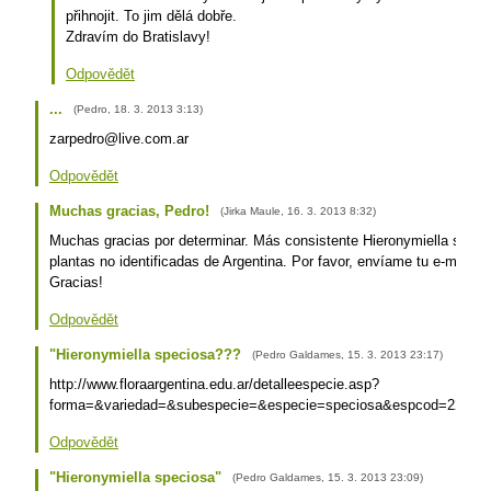
přihnojit. To jim dělá dobře.
Zdravím do Bratislavy!
Odpovědět
...
(
Pedro
,
18. 3. 2013
3:13
)
zarpedro@live.com.ar
Odpovědět
Muchas gracias, Pedro!
(
Jirka Maule
,
16. 3. 2013
8:32
)
Muchas gracias por determinar. Más consistente Hieronymiella speci
plantas no identificadas de Argentina. Por favor, envíame tu e-mail, 
Gracias!
Odpovědět
"Hieronymiella speciosa???
(
Pedro Galdames
,
15. 3. 2013
23:17
)
http://www.floraargentina.edu.ar/detalleespecie.asp?
forma=&variedad=&subespecie=&especie=speciosa&espcod=22621&
Odpovědět
"Hieronymiella speciosa"
(
Pedro Galdames
,
15. 3. 2013
23:09
)