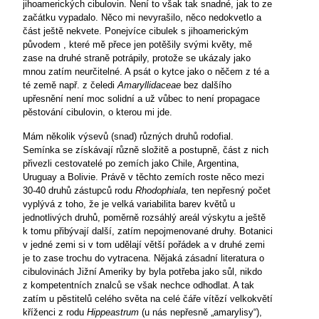
jihoamerických cibulovin. Není to však tak snadné, jak to ze
začátku vypadalo. Něco mi nevyrašilo, něco nedokvetlo a
část ještě nekvete. Ponejvíce cibulek s jihoamerickým
původem , které mě přece jen potěšily svými květy, mě
zase na druhé straně potrápily, protože se ukázaly jako
mnou zatím neurčitelné. A psát o kytce jako o něčem z té a
té země např. z čeledi
Amaryllidaceae
bez dalšího
upřesnění není moc solidní a už vůbec to není propagace
pěstování cibulovin, o kterou mi jde.
Mám několik výsevů (snad) různých druhů rodofial.
Semínka se získávají různě složitě a postupně, část z nich
přivezli cestovatelé po zemích jako Chile, Argentina,
Uruguay a Bolivie. Právě v těchto zemích roste něco mezi
30-40 druhů zástupců rodu
Rhodophiala
, ten nepřesný počet
vyplývá z toho, že je velká variabilita barev květů u
jednotlivých druhů, poměrně rozsáhlý areál výskytu a ještě
k tomu přibývají další, zatím nepojmenované druhy. Botanici
v jedné zemi si v tom udělají větší pořádek a v druhé zemi
je to zase trochu do vytracena. Nějaká zásadní literatura o
cibulovinách Jižní Ameriky by byla potřeba jako sůl, nikdo
z kompetentních znalců se však nechce odhodlat. A tak
zatím u pěstitelů celého světa na celé čáře vítězí velkokvětí
kříženci z rodu
Hippeastrum
(u nás nepřesně „amarylisy“),