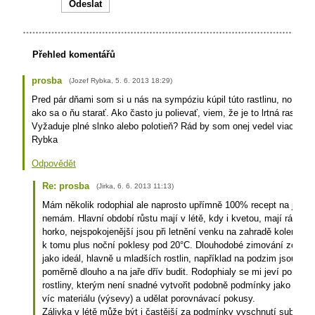
Přehled komentářů
prosba
(
Jozef Rybka
,
5. 6. 2013
18:29
)
Pred pár dňami som si u nás na sympóziu kúpil túto rastlinu, no nev
ako sa o ňu starať. Ako často ju polievať, viem, že je to lrtná rastlina
Vyžaduje plné slnko alebo polotieň? Rád by som onej vedel viac. Ďa
Rybka
Odpovědět
Re: prosba
(
Jirka
,
6. 6. 2013
11:13
)
Mám několik rodophial ale naprosto upřímně 100% recept na jejich
nemám. Hlavní období růstu mají v létě, kdy i kvetou, mají rádi sl
horko, nejspokojenější jsou při letnění venku na zahradě kolem 25
k tomu plus noční poklesy pod 20°C. Dlouhodobé zimování zcela n
jako ideál, hlavně u mladších rostlin, například na podzim jsou sc
poměrně dlouho a na jaře dřív budit. Rodophialy se mi jeví poměrn
rostliny, kterým není snadné vytvořit podobně podmínky jako v do
víc materiálu (výsevy) a udělat porovnávací pokusy.
Zálivka v létě může být i častější za podmínky vyschnutí substrátu