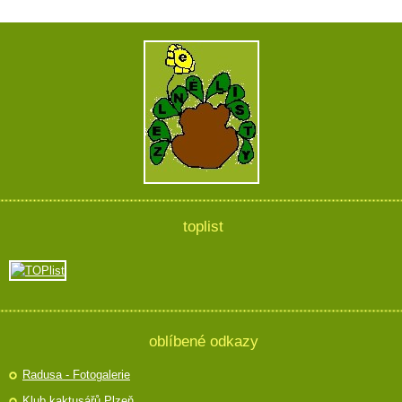
toplist
oblíbené odkazy
Radusa - Fotogalerie
Klub kaktusářů Plzeň