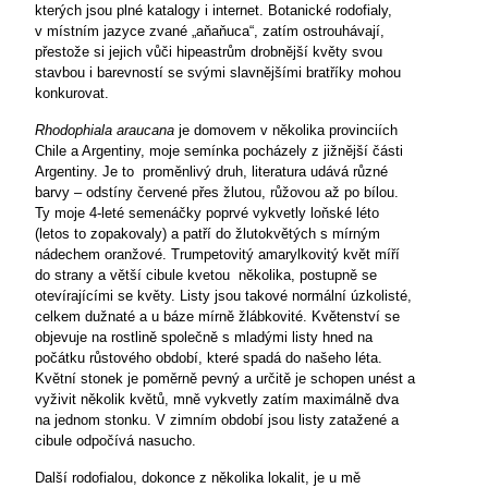
kterých jsou plné katalogy i internet. Botanické rodofialy,
v místním jazyce zvané „aňaňuca“, zatím ostrouhávají,
přestože si jejich vůči hipeastrům drobnější květy svou
stavbou i barevností se svými slavnějšími bratříky mohou
konkurovat.
Rhodophiala araucana
je domovem v několika provinciích
Chile a Argentiny, moje semínka pocházely z jižnější části
Argentiny. Je to
proměnlivý druh, literatura udává různé
barvy – odstíny červené přes žlutou, růžovou až po bílou.
Ty moje 4-leté semenáčky poprvé vykvetly loňské léto
(letos to zopakovaly) a patří do žlutokvětých s mírným
nádechem oranžové. Trumpetovitý amarylkovitý květ míří
do strany a větší cibule kvetou
několika, postupně se
otevírajícími se květy. Listy jsou takové normální úzkolisté,
celkem dužnaté a u báze mírně žlábkovité. Květenství se
objevuje na rostlině společně s mladými listy hned na
počátku růstového období, které spadá do našeho léta.
Květní stonek je poměrně pevný a určitě je schopen unést a
vyživit několik květů, mně vykvetly zatím maximálně dva
na jednom stonku. V zimním období jsou listy zatažené a
cibule odpočívá nasucho.
Další rodofialou, dokonce z několika lokalit, je u mě