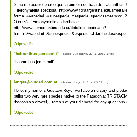
Si no me equivoco creo que la primera se trata de Habranthus Jemes
"Hieronymiella speciosa" http://www.floraargentina.edu.ar/detalleespe
forma=&variedad=&subespecie=&especie=speciosa&espcod=22621&
O quizás "Hieronymiella clidanthoides"
http://www.floraargentina.edu.ar/detalleespecie.asp?
forma=&variedad=&subespecie=&especie=clidanthoides&espcod=22
Odpovědět
"habranthus jamesonii"
(
carlos - Argentina
,
28. 1. 2013
1:45
)
"habranthus jamesonii"
Odpovědět
lengas@ciudad.com.ar
(
Gustavo Royo
,
8. 1. 2009
18:05
)
Hello, my name is Gustavo Royo, we have a nursery and produce expo
bulbs two very rare species native to the Patagonia: TRISTAGMA
rhodophiala elwesii, I remain at your disposal for any questions caref
Odpovědět