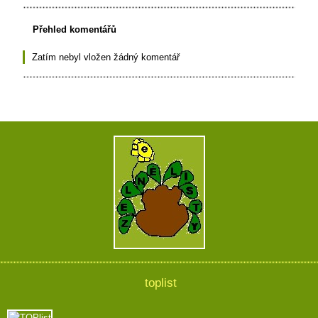
Přehled komentářů
Zatím nebyl vložen žádný komentář
toplist