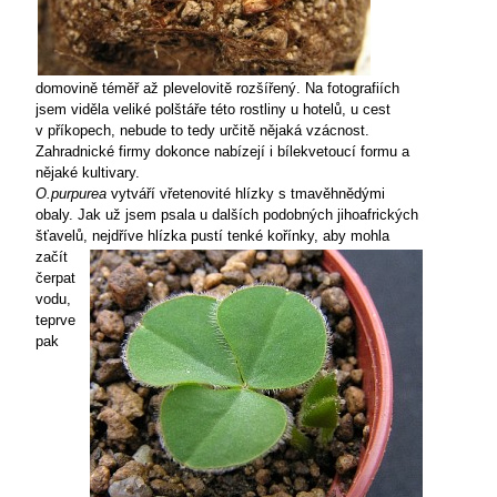
domovině téměř až plevelovitě rozšířený. Na fotografiích
jsem viděla veliké polštáře této rostliny u hotelů, u cest
v příkopech, nebude to tedy určitě nějaká vzácnost.
Zahradnické firmy dokonce nabízejí i bílekvetoucí formu a
nějaké kultivary.
O.purpurea
vytváří vřetenovité hlízky s tmavěhnědými
obaly. Jak už jsem psala u dalších podobných jihoafrických
šťavelů, nejdříve hlízka pustí tenké kořínky,
aby mohla
začít
čerpat
vodu,
teprve
pak