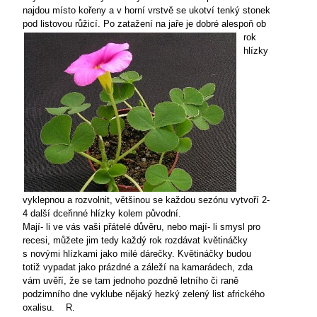
najdou místo kořeny a v horní vrstvě se ukotví tenký stonek
pod listovou růžicí. Po zatažení na jaře
je dobré alespoň ob
rok
hlízky
vyklepnou a rozvolnit, většinou se každou sezónu vytvoří 2-
4 další dceřinné hlízky kolem původní.
Mají- li ve vás vaši přátelé důvěru, nebo mají- li smysl pro
recesi, můžete jim tedy každý rok rozdávat květináčky
s novými hlízkami jako milé dárečky. Květináčky budou
totiž vypadat jako prázdné a záleží na kamarádech, zda
vám uvěří, že se tam jednoho pozdně letního či raně
podzimního dne vyklube nějaký hezký zelený list afrického
oxalisu.
R.