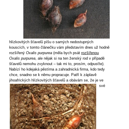
hlízkovitých šťavelů píšu o samých nedostupných
kouscích, v tomto článečku vám představím dnes už hodně
rozšířený
Oxalis
purpurea
(měla bych psát
rozšířenou
Oxalis purpurea
, ale nějak si na ten ženský rod v případě
šťavelů nemohu zvyknout – tak mi to, prosím, odpusťte).
Nabízí ho kdejaká pěstírna a zahradnická firma, kdo tedy
chce, snadno se k němu propracuje. Patří k záplavě
jihoafrických hlízkovitých šťavelů a obávám se,
že je ve
své