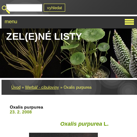
menu
ZEL(E)NÉ LISTY
Úvod
»
Werbář - cibuloviny
»
Oxalis purpurea
Oxalis purpurea
23. 2. 2008
Oxalis purpurea
L.