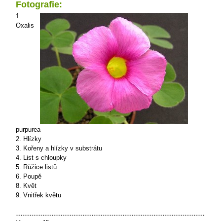
Fotografie:
1.
Oxalis
purpurea
2. Hlízky
3. Kořeny a hlízky v substrátu
4. List s chloupky
5. Růžice listů
6. Poupě
8. Květ
9. Vnitřek květu