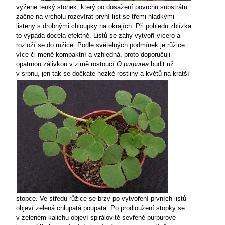
vyžene tenký stonek, který po dosažení povrchu substrátu
začne na vrcholu rozevírat první list se třemi hladkými
listeny s drobnými chloupky na okrajích. Při pohledu zblízka
to vypadá docela efektně. Listů se záhy vytvoří vícero a
rozloží se do růžice. Podle světelných podmínek je růžice
více či méně kompaktní a vzhledná, proto doporučuji
opatrnou zálivkou v zimě rostoucí
O.purpurea
budit už
v srpnu, jen
tak se dočkáte hezké rostliny a květů na kratší
stopce. Ve středu růžice se brzy po vytvoření prvních listů
objeví zelená chlupatá poupata. Po prodloužení stopky se
v zeleném kalichu objeví spirálovitě sevřené purpurové