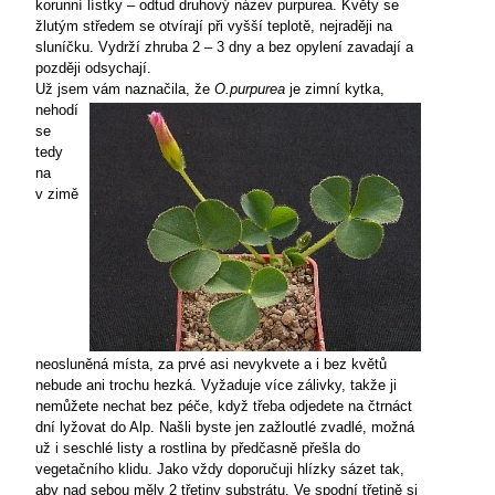
korunní lístky – odtud druhový název purpurea. Květy se
žlutým středem se otvírají při vyšší teplotě, nejraději na
sluníčku. Vydrží zhruba 2 – 3 dny a bez opylení zavadají a
později odsychají.
Už jsem vám naznačila, že
O.purpurea
je zimní kytka,
nehodí
se
tedy
na
v zimě
neosluněná místa, za prvé asi nevykvete a i bez květů
nebude ani trochu hezká. Vyžaduje více zálivky, takže ji
nemůžete nechat bez péče, když třeba odjedete na čtrnáct
dní lyžovat do Alp. Našli byste jen zažloutlé zvadlé, možná
už i seschlé listy a rostlina by předčasně přešla do
vegetačního klidu. Jako vždy doporučuji hlízky sázet tak,
aby nad sebou měly 2 třetiny substrátu. Ve spodní třetině si