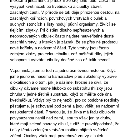
mexičtí a jihoameričtí příbuzní ze stejného rodu. Čeká mě
vysypat květináček po květináčku a cibulky zbavit
zaschlých částí. V přírodě se tak děje přirozenou cestou, na
zaschlých koříncích, povrchových vrstvách cibulek a
suchých stoncích s listy hodují půdní organismy, živící se
tlejícími zbytky. Při čištění dlouho nepřesazených a
neopracovaných cibulek často najdete neuvěřitelně tlusté
zaschlé vrstvy, u kterých je zázrak, že se přes ně proderou
nové kořínky a nadzemní části. Tyto vrstvy jsou často
zdrojem zkázy pro celou cibulku, což naštěstí díky jejich
schopnosti vytvářet cibulky dceřiné zas až tolik nevadí.
Vzpomněla jsem si teď na jednu úsměvnou historku. Když
jsme jednomu našemu kamarádovi přes sukulenty vyprávěli
o oxalisech a o tom, jak je sázíme, hrozně se divil, že
cibulky dáváme hodně hluboko do substrátu (hlízky jsou
zhruba v jedné třetině substrátu, když to měříte ode dna
květináčku). Vždyť prý to nejhezčí, pro co podobné rostlinky
pěstujeme, je schované pod zemí a jsou vidět jen nadzemní
nesukulentní části. Pravdou je, že Jirka má řadu cibulovin
povysazenou napůl nad zemí, jsou to však jen ty druhy,
které mají zelené povrchy cibulí, tudíž je pravděpodobné, že
i díky těmto zeleným vrstvám rostlina přijímá světelné
záření. Oxalisy však mají povrchové vrstvy cibulek