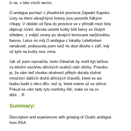
či ne, v této chvíli nevím.
O.ambigua
pochází z jihoafrické provincie Západní Kapsko.
Listy se třemi obvejčitými listeny jsou porostlé řídkými
chlupy. V období od října do prosince se v přírodě mezi listy
objevují nízké, docela urostlé květy bílé barvy se žlutým
středem, z vnější strany po okrajích lemované narůžovělou
barvou. Letos mi můj
O.ambigua
z lokality Leliefontein
nenakvetl, probouzela jsem totiž ho dost dlouho v září, kdy
už bylo na květy moc zima.
Jak už jsem naznačila, tento článeček by mohl být tečkou
za letošní sezónou afrických oxalisů naší sbírky. Pravdou
je, že nám teď shodou okolností přibylo docela slušné
množství dalších druhů afrických šťavelů, které se asi
budou budit o něco dřív, než ty, které máme už ve sbírce.
Pokud se vám tedy tyto rostlinky líbí, máte se na co
těšit…
R.
Summary:
Description and experiences with growing of
Oxalis ambigua
from RSA.