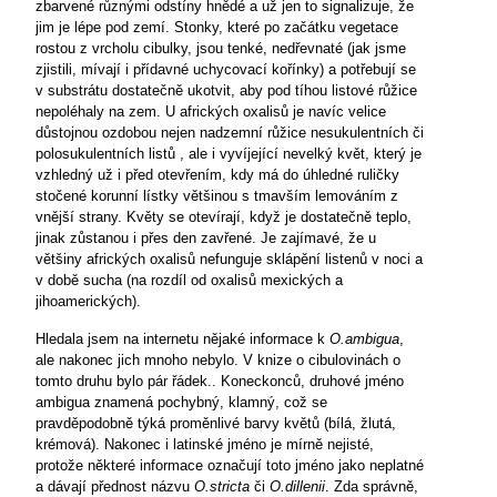
zbarvené různými odstíny hnědé a už jen to signalizuje, že
jim je lépe pod zemí. Stonky, které po začátku vegetace
rostou z vrcholu cibulky, jsou tenké, nedřevnaté (jak jsme
zjistili, mívají i přídavné uchycovací kořínky) a potřebují se
v substrátu dostatečně ukotvit, aby pod tíhou
listové růžice
nepoléhaly na zem. U afrických oxalisů je navíc velice
důstojnou ozdobou nejen nadzemní růžice nesukulentních či
polosukulentních
listů , ale i vyvíjející nevelký
květ, který je
vzhledný už i před otevřením, kdy má
do úhledné ruličky
stočené
korunní lístky většinou s tmavším lemováním z
vnější strany. Květy se otevírají, když je dostatečně teplo,
jinak zůstanou i přes den zavřené. Je zajímavé, že u
většiny afrických oxalisů nefunguje sklápění listenů v noci a
v době sucha (na rozdíl od oxalisů mexických a
jihoamerických).
Hledala jsem na internetu nějaké informace k
O.ambigua
,
ale nakonec jich mnoho nebylo. V knize o cibulovinách o
tomto druhu bylo pár řádek.. Koneckonců, druhové jméno
ambigua znamená pochybný, klamný, což se
pravděpodobně týká proměnlivé barvy květů (bílá, žlutá,
krémová). Nakonec i latinské jméno je mírně nejisté,
protože některé informace označují toto jméno jako neplatné
a dávají přednost názvu
O.stricta
či
O.dillenii
. Zda správně,