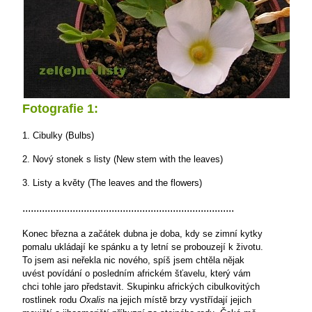
Fotografie 1:
1. Cibulky (Bulbs)
2. Nový stonek s listy (New stem with the leaves)
3. Listy a květy (The leaves and the flowers)
............................................................................
Konec března a začátek dubna je doba, kdy se zimní kytky
pomalu ukládají ke spánku a ty letní se probouzejí k životu.
To jsem asi neřekla nic nového, spíš jsem chtěla nějak
uvést povídání o posledním africkém šťavelu, který vám
chci tohle jaro představit. Skupinku afrických cibulkovitých
rostlinek rodu
Oxalis
na jejich místě brzy vystřídají jejich