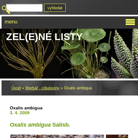
menu
ZEL(E)NÉ LISTY
Úvod
»
Werbář - cibuloviny
»
Oxalis ambigua
Oxalis ambigua
3. 4. 2009
Oxalis ambigua
Salisb.