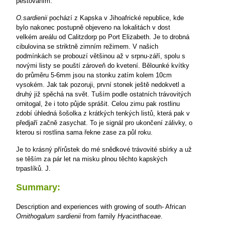
pěstováním.
O.sardienii
pochází z Kapska v Jihoafrické republice, kde
bylo nakonec postupně objeveno na lokalitách v dost
velkém areálu od Calitzdorp po Port Elizabeth. Je to drobná
cibulovina se striktně zimním režimem. V našich
podmínkách se probouzí většinou až v srpnu-září, spolu s
novými listy se pouští zároveň do kvetení. Bělounké kvítky
do průměru 5-6mm jsou na stonku zatím kolem 10cm
vysokém. Jak tak pozoruji, první stonek ještě nedokvetl a
druhý již spěchá na svět. Tuším podle ostatních trávovitých
ornitogal, že i toto půjde sprášit. Celou zimu pak rostlinu
zdobí úhledná šošolka z krátkých tenkých listů, která pak v
předjaří začně zasychat. To je signál pro ukončení zálivky, o
kterou si rostlina sama řekne zase za půl roku.
Je to krásný přírůstek do mé snědkové trávovité sbírky a už
se těším za pár let na misku plnou těchto kapských
trpaslíků.
J.
Summary:
Description and experiences with growing of south- African
Ornithogalum sardienii
from family
Hyacinthaceae
.