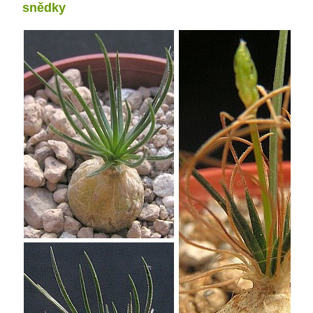
snědky