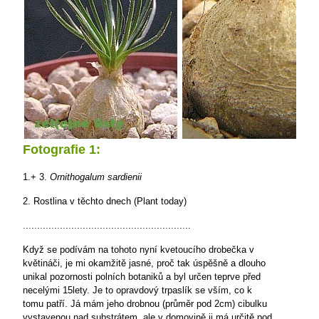
Fotografie 1:
1.+ 3.
Ornithogalum sardienii
2. Rostlina v těchto dnech (Plant today)
...........................................................
Když se podívám na tohoto nyní kvetoucího drobečka v
květináči, je mi okamžitě jasné, proč tak úspěšně a dlouho
unikal pozornosti polních botaniků a byl určen teprve před
necelými 15lety. Je to opravdový trpaslík se vším, co k
tomu patří. Já mám jeho drobnou (průměr pod 2cm) cibulku
vystavenou nad substrátem, ale v domovině ji má určitě pod