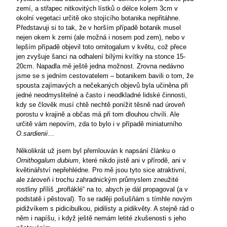
zemí, a střapec nitkovitých lístků o délce kolem 3cm v
okolní vegetaci určitě oko stojícího botanika nepřitáhne.
Představuji si to tak, že v horším případě botanik musel
nejen okem k zemi (ale možná i nosem pod zem), nebo v
lepším případě objevil toto ornitogalum v květu, což přece
jen zvyšuje šanci na odhalení bílými kvítky na stonce 15-
20cm. Napadla mě ještě jedna možnost. Zrovna nedávno
jsme se s jedním cestovatelem – botanikem bavili o tom, že
spousta zajímavých a nečekaných objevů byla učiněna při
jedné neodmyslitelné a často i neodkladné lidské činnosti,
kdy se člověk musí chtě nechtě ponížit těsně nad úroveň
porostu v krajině a občas má při tom dlouhou chvíli. Ale
určitě vám nepovím, zda to bylo i v případě miniaturního
O.sardienii
…
Několikrát už jsem byl přemlouván k napsání článku o
Ornithogalum dubium
, které nikdo jistě ani v přírodě, ani v
květinářství nepřehlédne. Pro mě jsou tyto sice atraktivní,
ale zároveň i trochu zahradnickým průmyslem zneužité
rostliny příliš „profláklé“ na to, abych je dál propagoval (a v
podstatě i pěstoval). To se raději pošušňám s tímhle novým
pidižvíkem s pidicibulkou, pidilisty a pidikvěty. A stejně rád o
něm i napíšu, i když ještě nemám letité zkušenosti s jeho