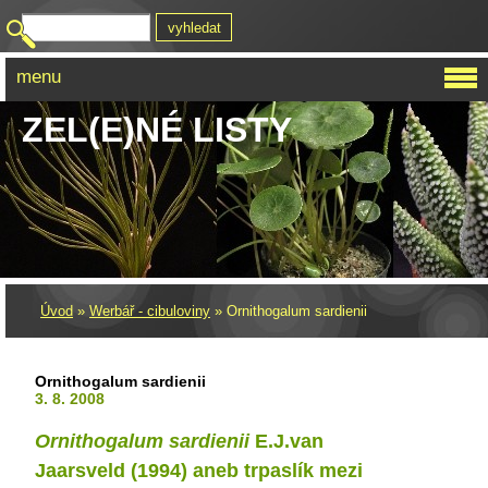
menu
ZEL(E)NÉ LISTY
Úvod
»
Werbář - cibuloviny
»
Ornithogalum sardienii
Ornithogalum sardienii
3. 8. 2008
Ornithogalum sardienii
E.J.van
Jaarsveld (1994) aneb trpaslík mezi