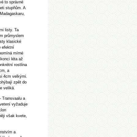
vé to správné
seti stupňům. A
 Madagaskaru,
i listy. Ta
vým průmyslem
isty klasické
e
efektní
řipomíná mírné
 konci léta až
nkrétní rostlina
cm, a
si 4cm velkými.
ohýbají zpět do
e veliká.
 Transvaalu a
vetení vyžaduje
klon
něji však kvete,
enstvím a