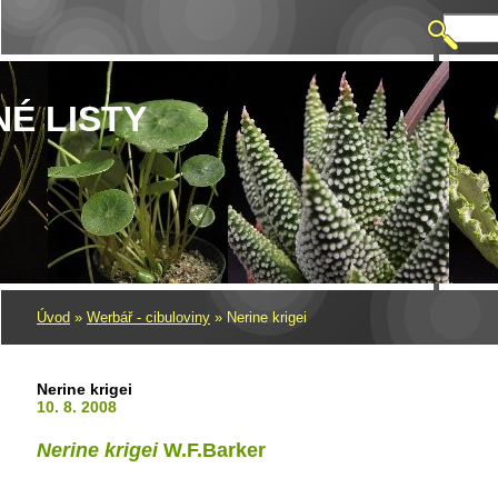
NÉ LISTY
Úvod
»
Werbář - cibuloviny
»
Nerine krigei
Nerine krigei
10. 8. 2008
Nerine krigei
W.F.Barker