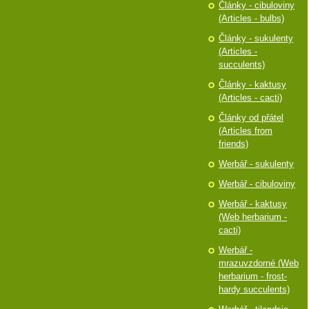
Články - cibuloviny
(Articles - bulbs)
Články - sukulenty
(Articles -
succulents)
Články - kaktusy
(Articles - cacti)
Články od přátel
(Articles from
friends)
Werbář - sukulenty
Werbář - cibuloviny
Werbář - kaktusy
(Web herbarium -
cacti)
Werbář -
mrazuvzdorné (Web
herbarium - frost-
hardy succulents)