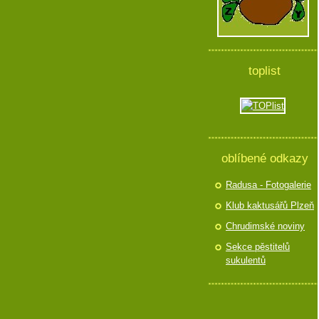
toplist
oblíbené odkazy
Radusa - Fotogalerie
Klub kaktusářů Plzeň
Chrudimské noviny
Sekce pěstitelů
sukulentů