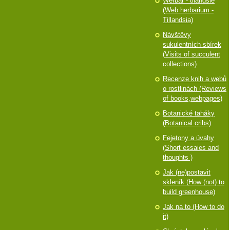
Werbář - tilandsie
(Web herbarium -
Tillandsia)
Návštěvy
sukulentních sbírek
(Visits of succulent
collections)
Recenze knih a webů
o rostlinách (Reviews
of books,webpages)
Botanické taháky
(Botanical cribs)
Fejetony a úvahy
(Short essaies and
thoughts )
Jak (ne)postavit
skleník (How (not) to
build greenhouse)
Jak na to (How to do
it)