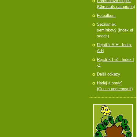
Chróstalovo slópek
(Chrostals paragraph)
Fotoalbum
Seznámek
semínkový (Index of
seeds)
Rejstřík A-H - Index
A-H
Rejstřík I -Z - Index I
-Z
Další odkazy
Hádej a poraď
(Guess and consult)