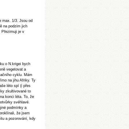
te max. 1/3. Jsou od
ně na podzim jich
. Přezimuji je v
nku o N.krigei bych
jeně vegetovat a
etačního cyklu. Mám
ímo na jihu Afriky. Ty
še léto spí (i přes
sky zkultivované to
na konci léta. To, že
potvůrky svéhlavé.
 jiné podmínky a
roklínali, že jsem
itu a pozorování, kdy