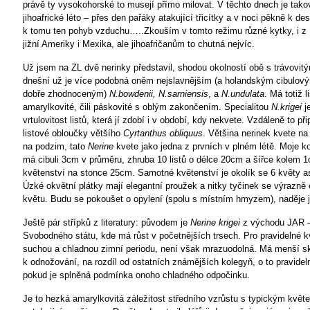
právě ty vysokohorské to musejí přímo milovat. V těchto dnech je tako
jihoafrické léto – přes den pařáky atakující třicítky a v noci pěkně k de
k tomu ten pohyb vzduchu…..Zkouším v tomto režimu různé kytky, i z
jižní Ameriky i Mexika, ale jihoafričanům to chutná nejvíc.
Už jsem na ZL dvě nerinky představil, shodou okolností obě s trávovitým
dnešní už je více podobná oněm nejslavnějším (a holandským cibulo
dobře zhodnoceným)
N.bowdenii, N.sarniensis
, a
N.undulata
. Má totiž l
amarylkovité, čili páskovité s oblým zakončením. Specialitou
N.krigei
j
vrtulovitost listů, která jí zdobí i v období, kdy nekvete. Vzdáleně to p
listové obloučky většího
Cyrtanthus obliquus
. Většina nerinek kvete na
na podzim, tato
Nerine
kvete jako jedna z prvních v plném létě. Moje ko
má cibuli 3cm v průměru, zhruba 10 listů o délce 20cm a šířce kolem 1
květenství na stonce 25cm. Samotné květenství je okolík se 6 květy a
Úzké okvětní plátky mají elegantní proužek a nitky tyčinek se výrazně 
květu. Budu se pokoušet o opylení (spolu s místním hmyzem), naděje j
Ještě pár střípků z literatury: původem je
Nerine krigei
z východu JAR –
Svobodného státu, kde má růst v početnějších trsech. Pro pravidelné k
suchou a chladnou zimní periodu, není však mrazuodolná. Má menší s
k odnožování, na rozdíl od ostatních známějších kolegyň, o to pravidel
pokud je splněná podmínka onoho chladného odpočinku.
Je to hezká amarylkovitá záležitost středního vzrůstu s typickým květ