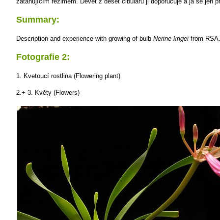
zatahujícím režimem. Devět z deset cibulářů ji doporučuje a já se jen 
Summary:
Description and experience with growing of bulb
Nerine krigei
from RSA
Fotografie 2:
1. Kvetoucí rostlina (Flowering plant)
2.+ 3. Květy (Flowers)