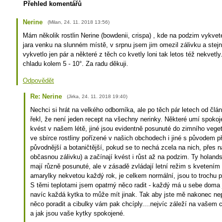
Přehled komentářů
Nerine
(
Milan
,
24. 11. 2018
13:56
)
Mám několik rostlin Nerine (bowdenii, crispa) , kde na podzim vykve
jara venku na slunném místě, v srpnu jsem jim omezil zálivku a stej
vykvetlo jen pár a některé z těch co kvetly loni tak letos též nekvetly
chladu kolem 5 - 10°. Za radu děkuji.
Odpovědět
Re: Nerine
(
Jirka
,
24. 11. 2018
19:40
)
Nechci si hrát na velkého odborníka, ale po těch pár letech od člá
řekl, že není jeden recept na všechny nerinky. Některé umí spoko
kvést v našem létě, jiné jsou evidentně posunuté do zimního veg
ve sbírce rostliny pořízené v našich obchodech i jiné s původem př
původnější a botaničtější, pokud se to nechá zcela na nich, přes na
občasnou zálivku) a začínají kvést i růst až na podzim. Ty holand
mají různě posunuté, ale v zásadě zvládají letní režim s kvetením 
amarylky nekvetou každý rok, je celkem normální, jsou to trochu 
S těmi teplotami jsem opatrný něco radit - každý má u sebe doma
navíc každá kytka to může mít jinak. Tak aby jste mě nakonec nep
něco poradit a cibulky vám pak chcíply....nejvíc záleží na vašem c
a jak jsou vaše kytky spokojené.