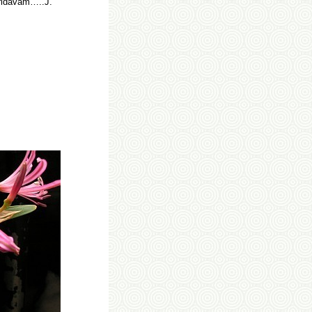
přidávám…..J.
.