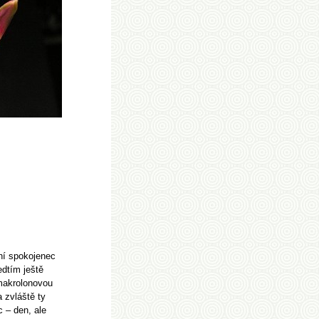
ní spokojenec
edtím ještě
 makrolonovou
a zvláště ty
c – den, ale