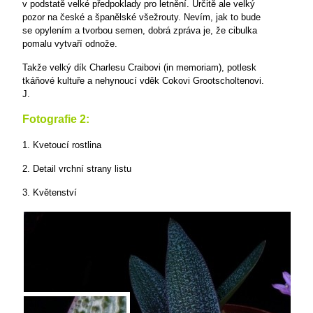
v podstatě velké předpoklady pro letnění. Určitě ale velký
pozor na české a španělské všežrouty. Nevím, jak to bude
se opylením a tvorbou semen, dobrá zpráva je, že cibulka
pomalu vytvaří odnože.
Takže velký dík Charlesu Craibovi (in memoriam), potlesk
tkáňové kultuře a nehynoucí vděk Cokovi Grootscholtenovi.
J.
Fotografie 2:
1. Kvetoucí rostlina
2. Detail vrchní strany listu
3. Květenství