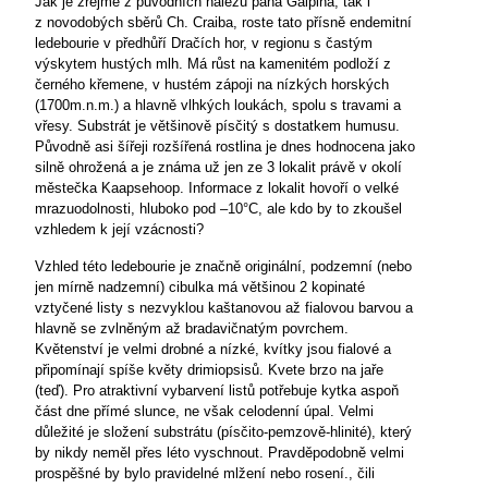
Jak je zřejmé z původních nálezů pana Galpina, tak i
z novodobých sběrů Ch. Craiba, roste tato přísně endemitní
ledebourie v předhůří Dračích hor, v regionu s častým
výskytem hustých mlh. Má růst na kamenitém podloží z
černého křemene, v hustém zápoji na nízkých horských
(1700m.n.m.) a hlavně vlhkých loukách, spolu s travami a
vřesy. Substrát je většinově písčitý s dostatkem humusu.
Původně asi šířeji rozšířená rostlina je dnes hodnocena jako
silně ohrožená a je známa už jen ze 3 lokalit právě v okolí
městečka Kaapsehoop. Informace z lokalit hovoří o velké
mrazuodolnosti, hluboko pod –10°C, ale kdo by to zkoušel
vzhledem k její vzácnosti?
Vzhled této ledebourie je značně originální, podzemní (nebo
jen mírně nadzemní) cibulka má většinou 2 kopinaté
vztyčené listy s nezvyklou kaštanovou až fialovou barvou a
hlavně se zvlněným až bradavičnatým povrchem.
Květenství je velmi drobné a nízké, kvítky jsou fialové a
připomínají spíše květy drimiopsisů. Kvete brzo na jaře
(teď). Pro atraktivní vybarvení listů potřebuje kytka aspoň
část dne přímé slunce, ne však celodenní úpal. Velmi
důležité je složení substrátu (písčito-pemzově-hlinité), který
by nikdy neměl přes léto vyschnout. Pravděpodobně velmi
prospěšné by bylo pravidelné mlžení nebo rosení., čili