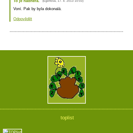
To je nádhera.
(
Egertová
,
17. 4. 2013
10:03
)
Voní. Pak by byla dokonalá.
Odpovědět
toplist