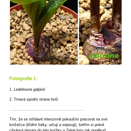
Fotografie 1:
1.
Ledebouria galpinii
2. Tmavá spodní strana listů
...............................................................
Tím, že se střídavě intenzivně pokouším pracovat na své
knížečce (třídím fotky, určuji a sepisuji), šetřím si právě
cibulová témata do této knížky a Zelné listy tak poněkud