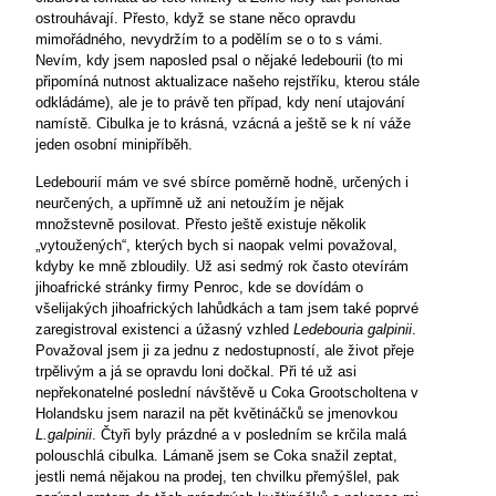
ostrouhávají. Přesto, když se stane něco opravdu
mimořádného, nevydržím to a podělím se o to s vámi.
Nevím, kdy jsem naposled psal o nějaké ledebourii (to mi
připomíná nutnost aktualizace našeho rejstříku, kterou stále
odkládáme), ale je to právě ten případ, kdy není utajování
namístě. Cibulka je to krásná, vzácná a ještě se k ní váže
jeden osobní minipříběh.
Ledebourií mám ve své sbírce poměrně hodně, určených i
neurčených, a upřímně už ani netoužím je nějak
množstevně posilovat. Přesto ještě existuje několik
„vytoužených“, kterých bych si naopak velmi považoval,
kdyby ke mně zbloudily. Už asi sedmý rok často otevírám
jihoafrické stránky firmy Penroc, kde se dovídám o
všelijakých jihoafrických lahůdkách a tam jsem také poprvé
zaregistroval existenci a úžasný vzhled
Ledebouria
galpinii
.
Považoval jsem ji za jednu z nedostupností, ale život přeje
trpělivým a já se opravdu loni dočkal. Při té už asi
nepřekonatelné poslední návštěvě u Coka Grootscholtena v
Holandsku jsem narazil na pět květináčků se jmenovkou
L.galpinii
. Čtyři byly prázdné a v posledním se krčila malá
polouschlá cibulka. Lámaně jsem se Coka snažil zeptat,
jestli nemá nějakou na prodej, ten chvilku přemýšlel, pak