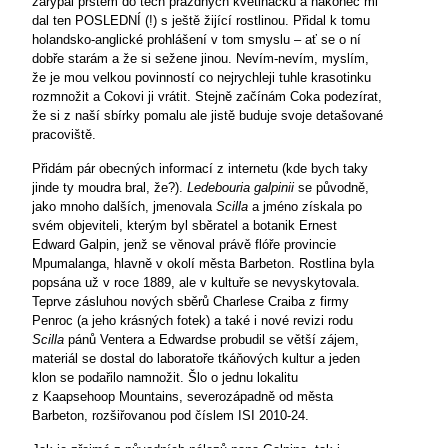
zarýpal prstem do těch prázdných květináčků a nakonec mi
dal ten POSLEDNÍ (!) s ještě žijící rostlinou. Přidal k tomu
holandsko-anglické prohlášení v tom smyslu – ať se o ní
dobře starám a že si sežene jinou. Nevím-nevím, myslím,
že je mou velkou povinností co nejrychleji tuhle krasotinku
rozmnožit a Cokovi ji vrátit. Stejně začínám Coka podezírat,
že si z naší sbírky pomalu ale jistě buduje svoje detašované
pracoviště.
Přidám pár obecných informací z internetu (kde bych taky
jinde ty moudra bral, že?).
Ledebouria galpinii
se původně,
jako mnoho dalších, jmenovala
Scilla
a jméno získala po
svém objeviteli, kterým byl sběratel a botanik Ernest
Edward Galpin, jenž se věnoval právě flóře provincie
Mpumalanga, hlavně v okolí města Barbeton. Rostlina byla
popsána už v roce 1889, ale v kultuře se nevyskytovala.
Teprve zásluhou nových sběrů Charlese Craiba z firmy
Penroc (a jeho krásných fotek) a také i nové revizi rodu
Scilla
pánů Ventera a Edwardse probudil se větší zájem,
materiál se dostal do laboratoře tkáňových kultur a jeden
klon se podařilo namnožit. Šlo o jednu lokalitu
z Kaapsehoop Mountains, severozápadně od města
Barbeton, rozšiřovanou pod číslem ISI 2010-24.