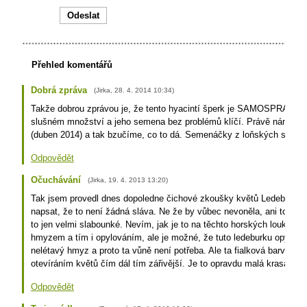
Přehled komentářů
Dobrá zpráva
(
Jirka
,
28. 4. 2014
10:34
)
Takže dobrou zprávou je, že tento hyacintí šperk je SAMOSPRAŠNÝ
slušném množství a jeho semena bez problémů klíčí. Právě nám L.gal
(duben 2014) a tak bzučíme, co to dá. Semenáčky z loňských semen 
Odpovědět
Očuchávání
(
Jirka
,
19. 4. 2013
13:20
)
Tak jsem provedl dnes dopoledne čichové zkoušky květů Ledebouria 
napsat, že to není žádná sláva. Ne že by vůbec nevoněla, ani to není n
to jen velmi slabounké. Nevím, jak je to na těchto horských loukách
hmyzem a tím i opylováním, ale je možné, že tuto ledeburku opyluje 
nelétavý hmyz a proto ta vůně není potřeba. Ale ta fialková barva je
otevíráním květů čím dál tím zářivější. Je to opravdu malá krasavice
Odpovědět