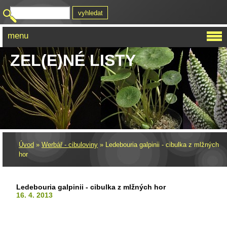
menu
ZEL(E)NÉ LISTY
Úvod
»
Werbář - cibuloviny
»
Ledebouria galpinii - cibulka z mlžných
hor
Ledebouria galpinii - cibulka z mlžných hor
16. 4. 2013