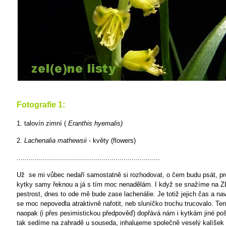
Fotografie 1:
1. talovín zimní (
Eranthis hyemalis)
2.
Lachenalia mathewsii
- květy (flowers)
.......................................................................
Už
se mi vůbec nedaří samostatně si rozhodovat, o čem budu psát, pro
kytky samy řeknou a já s tím moc nenadělám. I když se snažíme na ZL
pestrost, dnes to ode mě bude zase lachenálie. Je totiž jejich čas a na
se moc nepovedla atraktivně nafotit, neb sluníčko trochu trucovalo. Te
naopak (i přes pesimistickou předpověď) dopřává nám i kytkám jiné poš
tak sedíme na zahradě u souseda, inhalujeme společně veselý kalíšek 