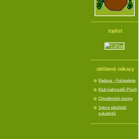
toplist
oblíbené odkazy
Radusa - Fotogalerie
Klub kaktusářů Plzeň
Chrudimské noviny
Sekce pěstitelů
sukulentů