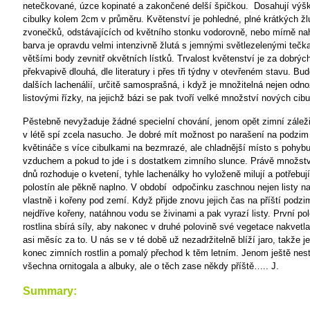
netečkované, úzce kopinaté a zakončené delší špičkou.
Dosahují výš
cibulky kolem 2cm v průměru. Květenství je pohledné, plné krátkých žl
zvonečků, odstávajících od květního stonku vodorovně, nebo mírně nah
barva je opravdu velmi intenzivně žlutá s jemnými světlezelenými teč
většími body zevnitř okvětních lístků. Trvalost květenství je za dobrý
překvapivě dlouhá, dle literatury i přes tři týdny v otevřeném stavu. Bud
dalších lachenálií, určitě samosprašná, i když je množitelná nejen odno
listovými řízky, na jejichž bázi se pak tvoří velké množství nových cibu
Pěstebně nevyžaduje žádné specielní chování, jenom opět zimní záležit
v létě spí zcela nasucho. Je dobré mít možnost po narašení na podzim 
květináče s více cibulkami na bezmrazé, ale chladnější místo s pohybu
vzduchem a pokud to jde i s dostatkem zimního slunce. Právě množst
dnů rozhoduje o kvetení, tyhle lachenálky ho vyloženě milují a potřebuj
polostín ale pěkně naplno. V období
odpočinku zaschnou nejen listy n
vlastně i kořeny pod zemí. Když přijde znovu jejich čas na příští podzi
nejdříve kořeny, natáhnou vodu se živinami a pak vyrazí listy. První po
rostlina sbírá síly, aby nakonec v druhé polovině své vegetace nakvetla.
asi měsíc za to. U nás se v té době už nezadržitelně blíží jaro, takže je
konec zimních rostlin a pomalý přechod k těm letním. Jenom ještě nest
všechna ornitogala a albuky, ale o těch zase někdy příště….. J.
Summary: