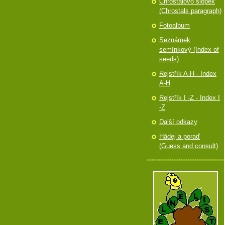
Chróstalovo slópek
(Chrostals paragraph)
Fotoalbum
Seznámek
semínkový (Index of
seeds)
Rejstřík A-H - Index
A-H
Rejstřík I -Z - Index I
-Z
Další odkazy
Hádej a poraď
(Guess and consult)