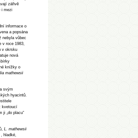
vají zářivě
 i mezi
dní informace o
evena a popsána
už nebyla vůbec
 v roce 1983,
u v okrsku
atuje nová
sbírky
né knížky o
lia mathewsii
á a svým
ských hyacintů.
stitele
ž kvetoucí
 ji „do placu“
tů,
L. mathewsii
 , hladké,