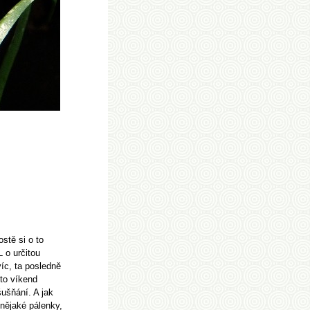
stě si o to
 o určitou
víc, ta posledně
nto víkend
ušňání. A jak
nějaké pálenky,