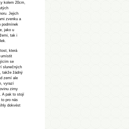
ky kolem 20cm,
utých
oru. Jejich
kami zvenku a
ch podmínek
e, jako u
žemi, tak i
lek.
ost, která
umístit
jícím se
ví slunečných
í, takže žádný
ad zemí ale
m, vyrazí
lovinu zimy
 A pak to stojí
 to pro nás
ihly dokvést