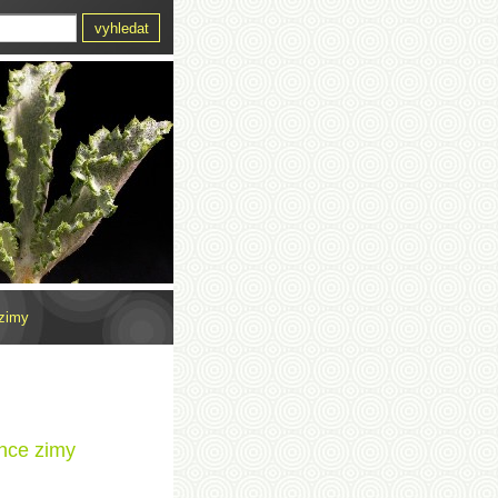
 zimy
once zimy