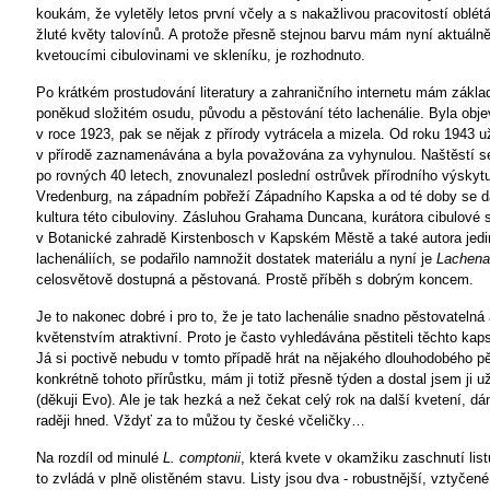
koukám, že vyletěly letos první včely a s nakažlivou pracovitostí oblétá
žluté květy talovínů. A protože přesně stejnou barvu mám nyní aktuálně
kvetoucími cibulovinami ve skleníku, je rozhodnuto.
Po krátkém prostudování literatury a zahraničního internetu mám zákla
poněkud složitém osudu, původu a pěstování této lachenálie. Byla obj
v roce 1923, pak se nějak z přírody vytrácela a mizela. Od roku 1943 
v přírodě zaznamenávána a byla považována za vyhynulou. Naštěstí se
po rovných 40 letech, znovunalezl poslední ostrůvek přírodního výskyt
Vredenburg, na západním pobřeží Západního Kapska a od té doby se d
kultura této cibuloviny. Zásluhou Grahama Duncana, kurátora cibulové 
v Botanické zahradě Kirstenbosch v Kapském Městě a také autora jedi
lachenáliích, se podařilo namnožit dostatek materiálu a nyní je
Lachena
celosvětově dostupná a pěstovaná. Prostě příběh s dobrým koncem.
Je to nakonec dobré i pro to, že je tato lachenálie snadno pěstovateln
květenstvím atraktivní. Proto je často vyhledávána pěstiteli těchto kap
Já si poctivě nebudu v tomto případě hrát na nějakého dlouhodobého pě
konkrétně tohoto přírůstku, mám ji totiž přesně týden a dostal jsem ji u
(děkuji Evo). Ale je tak hezká a než čekat celý rok na další kvetení, dám
raději hned. Vždyť za to můžou ty české včeličky…
Na rozdíl od minulé
L. comptonii
, která kvete v okamžiku zaschnutí lis
to zvládá v plně olistěném stavu. Listy jsou dva - robustnější, vztyčené