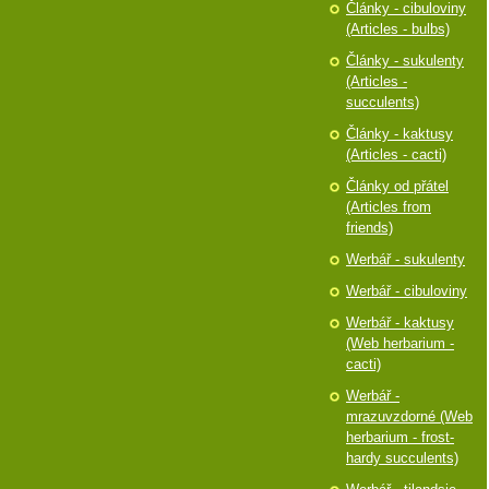
Články - cibuloviny
(Articles - bulbs)
Články - sukulenty
(Articles -
succulents)
Články - kaktusy
(Articles - cacti)
Články od přátel
(Articles from
friends)
Werbář - sukulenty
Werbář - cibuloviny
Werbář - kaktusy
(Web herbarium -
cacti)
Werbář -
mrazuvzdorné (Web
herbarium - frost-
hardy succulents)