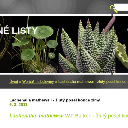
NÉ LISTY
Úvod
»
Werbář - cibuloviny
»
Lachenalia mathewsii - žlutý posel konce
Lachenalia mathewsii - žlutý posel konce zimy
6. 3. 2011
Lachenalia mathewsii
W.F.Barker – žlutý posel k