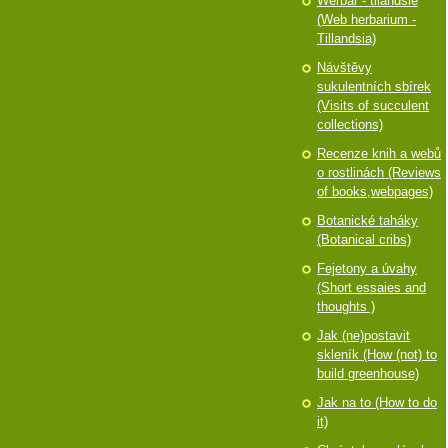
Werbář - tilandsie
(Web herbarium -
Tillandsia)
Návštěvy
sukulentních sbírek
(Visits of succulent
collections)
Recenze knih a webů
o rostlinách (Reviews
of books,webpages)
Botanické taháky
(Botanical cribs)
Fejetony a úvahy
(Short essaies and
thoughts )
Jak (ne)postavit
skleník (How (not) to
build greenhouse)
Jak na to (How to do
it)