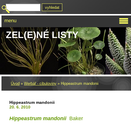
menu
ZEL(E)NÉ LISTY
Úvod
»
Werbář - cibuloviny
»
Hippeastrum mandonii
Hippeastrum mandonii
20. 6. 2010
Hippeastrum mandonii
Baker