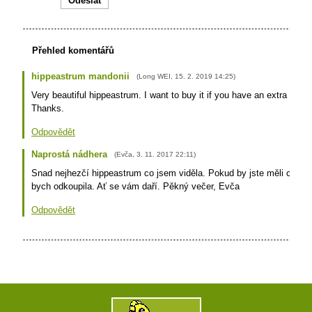
Přehled komentářů
hippeastrum mandonii
(
Long WEI
,
15. 2. 2019
14:25
)
Very beautiful hippeastrum. I want to buy it if you have an extra one.
Thanks.
Odpovědět
Naprostá nádhera
(
Evča
,
3. 11. 2017
22:11
)
Snad nejhezčí hippeastrum co jsem viděla. Pokud by jste měli cibulk
bych odkoupila. Ať se vám daří. Pěkný večer, Evča
Odpovědět