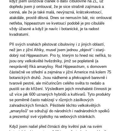
když jsem uvozoval článek o další cibulovině na ZL, už
dopředu jsem ji omlouval, že je sice strašně zajímavá a
cenná, ale že je také malá, nevýrazná, krátcekvetoucí,
atakdále, prostě děsná. Dnes se nemusím bát, nic omlouvat
netřeba, hippeastrum ve kvetoucí podobě je pro cibuláře
vždy úžasné a když je navíc i botanické, je ta radost
kvadraturní.
Při svých snahách pěstovat cibuloviny i z jiných oblastí,
než jen z jižní Afriky, musel jsem jednou „objevit“ i starý-
dobrý rod
Hippeastrum
. Pro ty, kterým to hned nic neříká, to
jsou ony velkokvěté hvězdníky, jimž se popleteně (a
nesprávně) říká amarylisy. Rod
Hippeastrum
, s domovem
částečně ve střední a zejména v jižní Americe má kolem 75
botanických druhů. Jsou nádherné a překvapivě barevně i
tvarově pestré, ale mičurincům celého světa to nedalo a
pustili se do křížení. Výsledkem jejich mnohaleté činnosti je
už více jak 600 uznaných hybridů a kultivarů. Tyto produkty
se poměrně často nabízejí v různých zásilkových
zahradnických firmách. Pěstitelé těchto velkokvětých
„amarylisů“ se sdružují do národních i nadnárodních spolků
a
prezentují své výpěstky na webových stránkách.
Když jsem našel před čtrnácti dny květní puk na svém