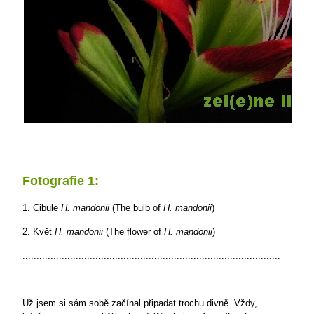
Fotografie 1:
1. Cibule
H. mandonii
(The bulb of
H. mandonii
)
2. Květ
H. mandonii
(The flower of
H. mandonii
)
............................................................................................
Už jsem si sám sobě začínal připadat trochu divně. Vždy,