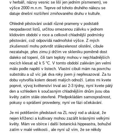
v herbáři, názvy vesnic se liší jen jedním písmenem), ve
výšce
2000 m
.n.m. Teprve od tohoto druhého nálezu se
datuje dnešní rozšíření zmiňovaného druhu v kultuře.
Ohledně pěstování uvádí různé prameny v podstatě
neopadavost listů, určitou omezenou zálivku v jednom
klidovém období v roce a celkově chladnější podmínky
pěstování, což odpovídá nadmořské výšce. Z mých
zkušeností mohu potvrdit stálezelenost olistění, cibule
nezatahuje, přes zimu ji držím ve skleníku poměrně dost
daleko od topení, čili tam teploty mohou v nejchladnějších
nocích klesat až k 5 °C. V tomto období zalévám jen velmi
málo podle napětí v listech. Vlastní cibuli mám na povrchu
substrátu a už víc jak dva roky jsem ji nepřesazoval. Za tu
dobu vytvořila kolem deseti malých odnoží. Letos mi kvete
poprvé, vývoj květenství trval asi 2-3 týdny, nyní kvete pátý
den a vzhledem k současným chladnějším dnům jsou oba
květy zatím stále otevřené. Předpokládám samosprašnost,
pokusy o sprášení provedeny, nyní ve fázi očekávání.
Je mi potěšením představit na ZL nový rod a ukázat, že
nejen kříženci a kultivary mohou zazářit krásnými velkými
květy. Mám ve sbírce i další botanická hippeastra, bohužel
zatím v malé velikosti., ale nyní už vím, že se někdy