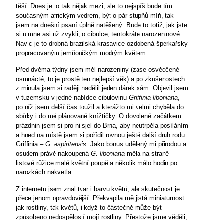
těší. Dnes je to tak nějak mezi, ale to nejspíš bude tím
současným africkým vedrem, být o pár stupňů míň, tak
jsem na dnešní psaní úplně natěšený. Bude to totiž, jak jste
si u mne asi už zvykli, o cibulce, tentokráte narozeninové.
Navíc je to drobná brazilská krasavice ozdobená šperkařsky
propracovaným jemňoučkým modrým květem.
Před dvěma týdny jsem měl narozeniny (zase osvědčené
osmnácté, to je prostě ten nejlepší věk) a po zkušenostech
z minula jsem si raději nadělil jeden dárek sám. Objevil jsem
v tuzemsku v jedné nabídce cibulovinu
Griffinia liboniana
,
po níž jsem delší čas toužil a kterážto mi velmi chyběla do
sbírky i do mé plánované knížtičky. O dovolené začátkem
prázdnin jsem si pro ni sjel do Brna, aby neutrpěla posíláním
a hned na místě jsem si pořídil rovnou ještě další druh rodu
Griffinia –
G. espiritensis.
Jako bonus udělený mi přirodou a
osudem právě nakoupená
G. liboniana
měla na straně
listové růžice malé květní poupě a několik málo hodin po
narozkách nakvetla.
Z internetu jsem znal tvar i barvu květů, ale skutečnost je
přece jenom opravdovější. Překvapila mě jistá miniaturnost
jak rostliny, tak květů, i když to částečně může být
způsobeno nedospělostí mojí rostliny. Přestože jsme věděli,