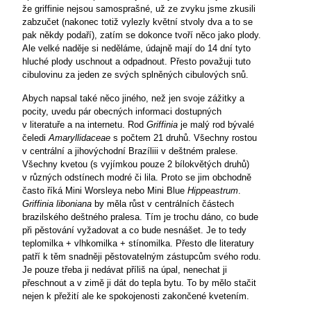
že griffinie nejsou samosprašné, už ze zvyku jsme zkusili
zabzučet (nakonec totiž vylezly květní stvoly dva a to se
pak někdy podaří), zatím se dokonce tvoří něco jako plody.
Ale velké naděje si neděláme, údajně mají do 14 dní tyto
hluché plody uschnout a odpadnout. Přesto považuji tuto
cibulovinu za jeden ze svých splněných cibulových snů.
Abych napsal také něco jiného, než jen svoje zážitky a
pocity, uvedu pár obecných informaci dostupných
v literatuře a na internetu. Rod
Griffinia
je malý rod bývalé
čeledi
Amaryllidaceae
s počtem 21 druhů. Všechny rostou
v centrální a jihovýchodní Brazíliii v deštném pralese.
Všechny kvetou (s vyjímkou pouze 2 bílokvětých druhů)
v různých odstínech modré či lila. Proto se jim obchodně
často říká Mini Worsleya nebo Mini Blue
Hippeastrum
.
Griffinia liboniana
by měla růst v centrálních částech
brazilského deštného pralesa. Tím je trochu dáno, co bude
při pěstování vyžadovat a co bude nesnášet. Je to tedy
teplomilka + vlhkomilka + stínomilka. Přesto dle literatury
patří k těm snadněji pěstovatelným zástupcům svého rodu.
Je pouze třeba ji nedávat příliš na úpal, nenechat ji
přeschnout a v zimě ji dát do tepla bytu. To by mělo stačit
nejen k přežití ale ke spokojenosti zakončené kvetením.