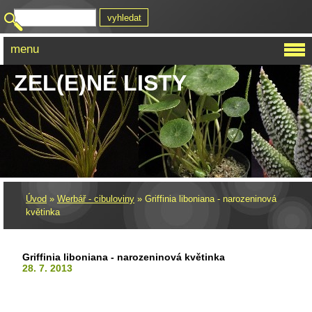
menu
ZEL(E)NÉ LISTY
Úvod
»
Werbář - cibuloviny
»
Griffinia liboniana - narozeninová
květinka
Griffinia liboniana - narozeninová květinka
28. 7. 2013