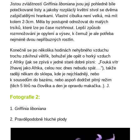
Jistou zvláštností
Griffinia liboniana
jsou její pohledně bíle
potečkované listy a jakoby rozpláclý květní stvol se dvěma
zašpičatělými hrankami. Vlastní cibulka není velká, má mít
kolem 2-3cm. Měla by postupně odnožovat do malých
trsíků, které lze po čase roztrhnout. Lepší způsob
rozmnožování je opylení a výsev, k čemuž je ale potřeba
nejméně dvou nepříbuzných rostlin.
Konečně se po několika hodinách nehybného vzduchu
trochu zdvihnul větřík, bohužel jde opět o horký vzduch
z Afriky (jak se zpívá v jedné staré dobré písni: „Fouká vítr
žhavej jako Afrika, celou noc dnes nebudu spát….“), takže
raději někam do sklepa, kde je nejchladněji, nebo
k sousedům do bazénu, nebo aspoň dodržet pitný režim
(těch 5 litrů na člověka a den je opravdu makačka..). J.
Fotografie 2:
1.
Griffinia liboniana
2. Pravděpodobně hluché plody