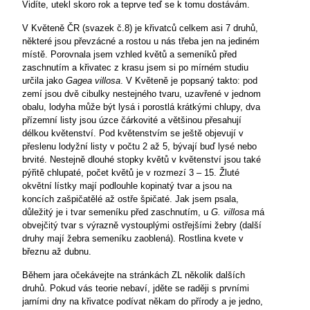
Vidíte, utekl skoro rok a teprve teď se k tomu dostávám.
V Květeně ČR (svazek č.8) je křivatců celkem asi 7 druhů,
některé jsou převzácné a rostou u nás třeba jen na jediném
místě. Porovnala jsem vzhled květů a semeníků před
zaschnutím a křivatec z krasu jsem si po mírném studiu
určila jako
Gagea villosa
. V Květeně je popsaný takto: pod
zemí jsou dvě cibulky nestejného tvaru, uzavřené v jednom
obalu, lodyha může být lysá i porostlá krátkými chlupy, dva
přízemní listy jsou úzce čárkovité a většinou přesahují
délkou květenství. Pod květenstvím se ještě objevují v
přeslenu lodyžní listy v počtu 2 až 5, bývají buď lysé nebo
brvité. Nestejně dlouhé stopky květů v květenství jsou také
pýřitě chlupaté, počet květů je v rozmezí 3 – 15. Žluté
okvětní lístky mají podlouhle kopinatý tvar a jsou na
koncích zašpičatělé až ostře špičaté. Jak jsem psala,
důležitý je i tvar semeníku před zaschnutím, u
G. villosa
má
obvejčitý tvar s výrazně vystouplými ostřejšími žebry (další
druhy mají žebra semeníku zaoblená). Rostlina kvete v
březnu až dubnu.
Během jara očekávejte na stránkách ZL několik dalších
druhů. Pokud vás teorie nebaví, jděte se raději s prvními
jarními dny na křivatce podívat někam do přírody a je jedno,