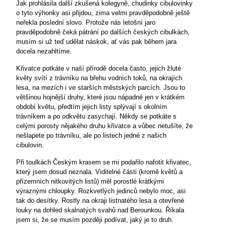
Jak prohlásila další zkušená kolegyně, chudinky cibulovinky
o tyto výhonky asi přijdou, zima velmi pravděpodobně ještě
neřekla poslední slovo. Protože nás letošní jaro
pravděpodobně čeká pátrání po dalších českých cibulkách,
musím si už teď udělat náskok, ať vás pak během jara
docela nezahltíme.
Křivatce potkáte v naší přírodě docela často, jejich žluté
květy svítí z trávníku na břehu vodních toků, na okrajích
lesa, na mezích i ve starších městských parcích. Jsou to
většinou hojnější druhy, které jsou nápadné jen v krátkém
období květu, předtím jejich listy splývají s okolním
trávníkem a po odkvětu zasychají. Někdy se potkáte s
celými porosty nějakého druhu křivatce a vůbec netušíte, že
nešlapete po trávníku, ale po listech jedné z našich
cibulovin.
Při toulkách Českým krasem se mi podařilo nafotit křivatec,
který jsem dosud neznala. Viditelné části (kromě květů a
přízemních nitkovitých listů) měl porostlé krátkými
výraznými chloupky. Rozkvetlých jedinců nebylo moc, asi
tak do desítky. Rostly na okraji listnatého lesa a otevřené
louky na dohled skalnatých svahů nad Berounkou. Říkala
jsem si, že se musím později podívat, jaký je to druh.