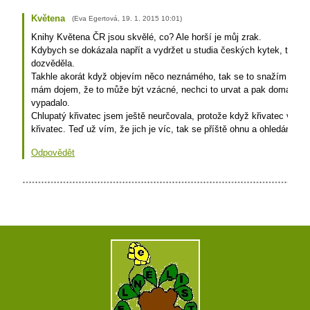
Květena
(
Eva Egertová
,
19. 1. 2015
10:01
)
Knihy Květena ČR jsou skvělé, co? Ale horší je můj zrak.
Kdybych se dokázala napřít a vydržet u studia českých kytek, tak 
dozvěděla.
Takhle akorát když objevím něco neznámého, tak se to snažím určit,
mám dojem, že to může být vzácné, nechci to urvat a pak doma už n
vypadalo.
Chlupatý křivatec jsem ještě neurčovala, protože když křivatec vidím
křivatec. Teď už vím, že jich je víc, tak se příště ohnu a ohledám, dí
Odpovědět