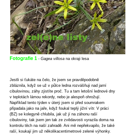
Fotografie 1
-
Gagea villosa
na okraji lesa
Jestli si ťukáte na čelo, že jsem se pravděpodobně
zbláznila, když se už v půlce ledna rozvášňuji nad jarní
cibulovinou, záhy zjistíte proč. Tu a tam letošní lednové dny
v teplotách lámou rekordy, nebo je alespoň ohrožují.
Například tento týden v úterý jsem si před soumrakem
připadala jako na jaře, když foukal teplý jižní vítr. V práci
(BZ) se kolegyně chlubila, jak už jí na záhonu raší
cibuloviny, tak jsem jen tak ze zvědavosti vyrazila doma na
kontrolu těch na naší zahradě. Ani mě nepřekvapilo, že také
raší, koukají jim už několikacentimetrové zelené výhonky.