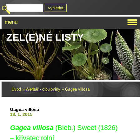
menu
ZEL(E)NÉ LISTY
Úvod
»
Werbář - cibuloviny
»
Gagea villosa
Gagea villosa
18. 1. 2015
Gagea villosa
(Bieb.) Sweet (1826)
– křivatec rolní