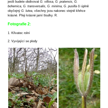
jestli budete obdivovat
G. villosa, G. pratensis, G.
bohemica, G. transversalis, G. minima, G. pusilla
či úplně
obyčejný
G. lutea,
všechny jsou nakonec stejně křehce
krásné.
Přeji krásné jarní tloulky. R.
Fotografie 2:
1. Křivatec rolní
2. Vyvíjející se plody