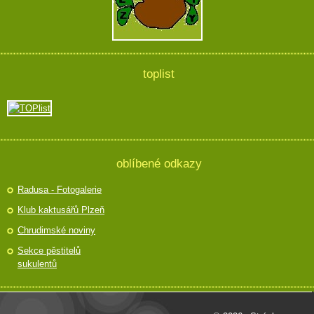
toplist
oblíbené odkazy
Radusa - Fotogalerie
Klub kaktusářů Plzeň
Chrudimské noviny
Sekce pěstitelů
sukulentů