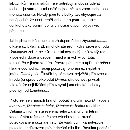
labužníkům a maniakům, ale potřebuji si občas udělat
radost i já sám a tu mi udělá nejvíc nějaká zapo- nebo opo-
menutá cibulka. Někdy jsou to cibulky tak obyčejné až
nenápadné, že není téměř ani o čem psát, ale stále
donkichotsky věřím, že jejich krásu časem objeví víc
pěstitelů.
Tahle jihoafrická cibulka je zástupce čeledi
Hyacinthaceae
,
o které už byla na ZL mnohokráte řeč, i když zrovna o rodu
Drimiopsis
zatím ne. On to je takový malý smůlovatý rod,
v poslední době s osudem mnoha jiných – byl totiž
rozpuštěn v jiném větším. Přesto pěstitelé a upřímně řečeno
hlavně obchodníci raději používají ono asi už neplatné
jméno
Drimiopsis
. Člověk by očekával největší příbuznost
k rodu (či spíše velkorodu)
Drimia
, skutečnost je však
taková, že nejbližšími příbuznými jsou africké ladoňky,
přesněji rod
Ledebouria
.
Proto se lze v našich krajích potkat s druhy jako
Drimiopsis
maculata
,
Drimiopsis kirkii
,
Drimiopsis burkei
a dalšími.
Většina z nich je stálezelená nebo zatahující s letním
vegetačním režimem. Skoro všechny mají různě
potečkované a dužnaté listy. Že však vyjímka potvrzuje
pravidlo, je důkazem právě dnešní cibulka. Rostlina pochází