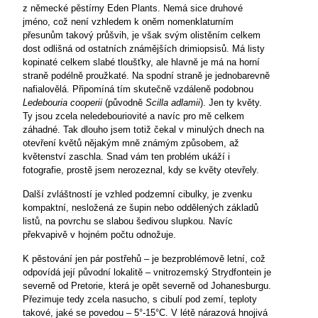
z německé pěstírny Eden Plants. Nemá sice druhové
jméno, což není vzhledem k oněm nomenklaturním
přesunům takový průšvih, je však svým olistěním celkem
dost odlišná od ostatních známějších drimiopsisů. Má listy
kopinaté celkem slabé tloušťky, ale hlavně je má na horní
straně podélně proužkaté. Na spodní straně je jednobarevně
nafialovělá. Připomíná tím skutečně vzdáleně podobnou
Ledebouria cooperii
(původně
Scilla
adlamii
). Jen ty květy.
Ty jsou zcela neledebouriovité a navíc pro mě celkem
záhadné. Tak dlouho jsem totiž čekal v minulých dnech na
otevření květů nějakým mně známým způsobem, až
květenství zaschla. Snad vám ten problém ukáží i
fotografie, prostě jsem nerozeznal, kdy se květy otevřely.
Další zvláštností je vzhled podzemní cibulky, je zvenku
kompaktní, nesložená ze šupin nebo oddělených základů
listů, na povrchu se slabou šedivou slupkou. Navíc
překvapivě v hojném počtu odnožuje.
K pěstování jen pár postřehů – je bezproblémově letní, což
odpovídá její původní lokalitě – vnitrozemský Strydfontein je
severně od Pretorie, která je opět severně od Johanesburgu.
Přezimuje tedy zcela nasucho, s cibulí pod zemí, teploty
takové, jaké se povedou – 5°-
15°C
. V létě nárazová hnojivá