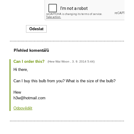
Přehled komentářů
Can I order this?
(
Hew Wai Woon
,
3. 9. 2014
5:44
)
Hi there,
Can I buy this bulb from you? What is the size of the bulb?
Hew
h3w@hotmail.com
Odpovědět