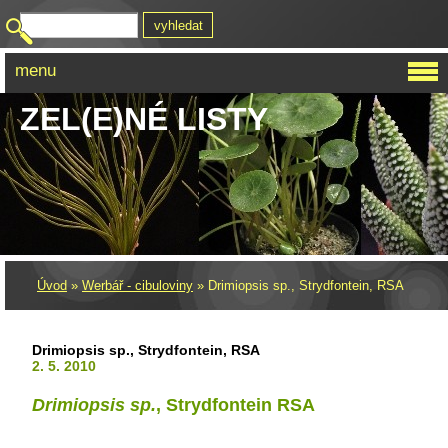
menu
ZEL(E)NÉ LISTY
Úvod
»
Werbář - cibuloviny
»
Drimiopsis sp., Strydfontein, RSA
Drimiopsis sp., Strydfontein, RSA
2. 5. 2010
Drimiopsis sp.
, Strydfontein RSA