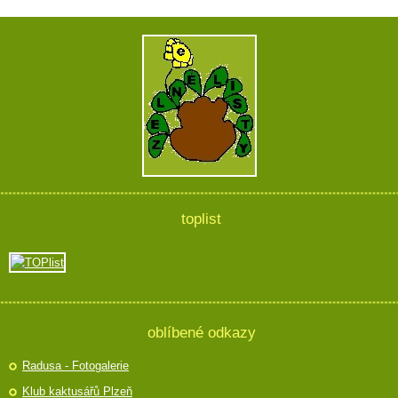
toplist
oblíbené odkazy
Radusa - Fotogalerie
Klub kaktusářů Plzeň