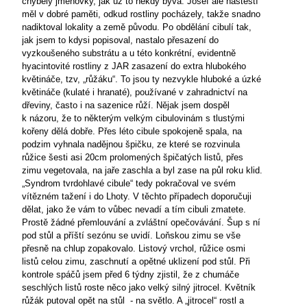
chyběly jmenovky, jak už to někdy bývá. Josef ale naštěstí
měl v dobré paměti, odkud rostliny pocházely, takže snadno
nadiktoval lokality a země původu. Po obdělání cibulí tak,
jak jsem to kdysi popisoval, nastalo přesazení do
vyzkoušeného substrátu a u této konkrétní, evidentně
hyacintovité rostliny z JAR zasazení do extra hlubokého
květináče, tzv, „růžáku“. To jsou ty nezvykle hluboké a úzké
květináče (kulaté i hranaté), používané v zahradnictví na
dřeviny, často i na sazenice růží. Nějak jsem dospěl
k názoru, že to některým velkým cibulovinám s tlustými
kořeny dělá dobře. Přes léto cibule spokojeně spala, na
podzim vyhnala nadějnou špičku, ze které se rozvinula
růžice šesti asi 20cm prolomených špičatých listů, přes
zimu vegetovala, na jaře zaschla a byl zase na půl roku klid.
„Syndrom tvrdohlavé cibule“ tedy pokračoval ve svém
vítězném tažení i do
Lhoty. V těchto případech doporučuji
dělat, jako že vám to vůbec nevadí a tím cibuli zmatete.
Prostě žádné přemlouvání a zvláštní opečovávání. Šup s ní
pod stůl a příští sezónu se uvidí. Loňskou zimu se vše
přesně na chlup zopakovalo. Listový vrchol, růžice osmi
listů celou zimu, zaschnutí a opětné uklizení pod stůl. Při
kontrole spáčů jsem před 6 týdny zjistil, že z chumáče
seschlých listů roste něco jako velký silný jitrocel. Květník
růžák putoval opět na stůl
- na světlo. A „jitrocel“ rostl a