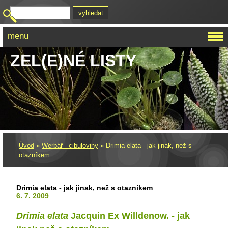
menu
ZEL(E)NÉ LISTY
Úvod
»
Werbář - cibuloviny
»
Drimia elata - jak jinak, než s
otazníkem
Drimia elata - jak jinak, než s otazníkem
6. 7. 2009
Drimia elata
Jacquin Ex Willdenow. - jak