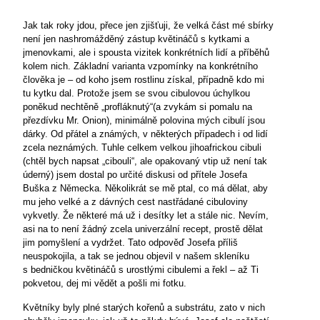
Jak tak roky jdou, přece jen zjišťuji, že velká část mé sbírky
není jen nashromážděný zástup květináčů s kytkami a
jmenovkami, ale i spousta vizitek konkrétních lidí a příběhů
kolem nich. Základní varianta vzpomínky na konkrétního
člověka je – od koho jsem rostlinu získal, případně kdo mi
tu kytku dal. Protože jsem se svou cibulovou úchylkou
poněkud nechtěně „profláknutý“(a zvykám si pomalu na
přezdívku Mr. Onion), minimálně polovina mých cibulí jsou
dárky. Od přátel a známých, v některých případech i od lidí
zcela neznámých. Tuhle celkem velkou jihoafrickou cibuli
(chtěl bych napsat „cibouli“, ale opakovaný vtip už není tak
úderný) jsem dostal po určité diskusi od přítele Josefa
Buška z Německa. Několikrát se mě ptal, co má dělat, aby
mu jeho velké a z dávných cest nastřádané cibuloviny
vykvetly. Že některé má už i desítky let a stále nic. Nevím,
asi na to není žádný zcela univerzální recept, prostě dělat
jim pomyšlení a vydržet. Tato odpověď Josefa příliš
neuspokojila, a tak se jednou objevil v našem skleníku
s bedničkou květináčů s urostlými cibulemi a řekl – až Ti
pokvetou, dej mi vědět a pošli mi fotku.
Květníky byly plné starých kořenů a substrátu, zato v nich