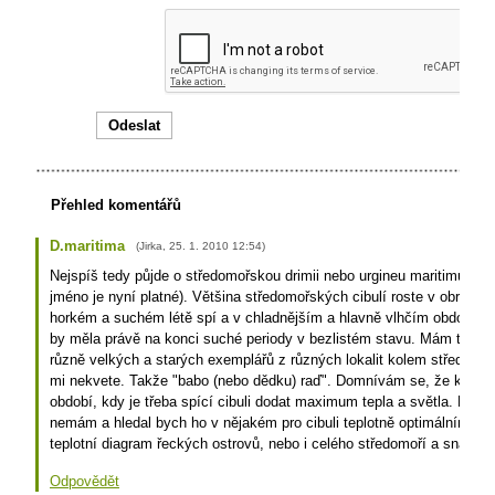
Přehled komentářů
D.maritima
(
Jirka
,
25. 1. 2010
12:54
)
Nejspíš tedy půjde o středomořskou drimii nebo urgineu maritimu (ne
jméno je nyní platné). Většina středomořských cibulí roste v obrácen
horkém a suchém létě spí a v chladnějším a hlavně vlhčím období př
by měla právě na konci suché periody v bezlistém stavu. Mám těchto 
různě velkých a starých exemplářů z různých lokalit kolem středoz
mi nekvete. Takže "babo (nebo dědku) raď". Domnívám se, že klíčové
období, kdy je třeba spící cibuli dodat maximum tepla a světla. Rece
nemám a hledal bych ho v nějakém pro cibuli teplotně optimálním cyk
teplotní diagram řeckých ostrovů, nebo i celého středomoří a snažit 
Odpovědět