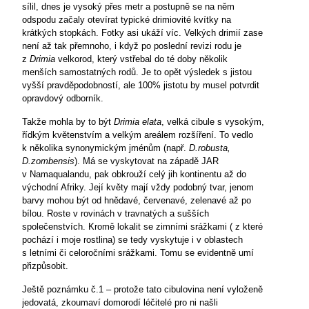
sílil, dnes je vysoký přes metr a postupně se na něm
odspodu začaly otevírat typické drimiovité kvítky na
krátkých stopkách. Fotky asi ukáží víc. Velkých drimií zase
není až tak přemnoho, i když po poslední revizi rodu je
z
Drimia
velkorod, který vstřebal do té doby několik
menších samostatných rodů. Je to opět výsledek s jistou
vyšší pravděpodobností, ale 100% jistotu by musel potvrdit
opravdový odborník.
Takže mohla by to být
Drimia elata
, velká cibule s vysokým,
řídkým květenstvím a velkým areálem rozšíření. To vedlo
k několika synonymickým jménům (např.
D.robusta,
D.zombensis
). Má se vyskytovat na západě JAR
v Namaqualandu, pak obkrouží celý jih kontinentu až do
východní Afriky. Její květy mají vždy podobný tvar, jenom
barvy mohou být od hnědavé, červenavé, zelenavé až po
bílou. Roste v rovinách v travnatých a sušších
společenstvích. Kromě lokalit se zimními srážkami ( z které
pochází i moje rostlina) se tedy vyskytuje i v oblastech
s letními či celoročními srážkami. Tomu se evidentně umí
přizpůsobit.
Ještě poznámku č.1 – protože tato cibulovina není vyloženě
jedovatá, zkoumaví domorodí léčitelé pro ni našli