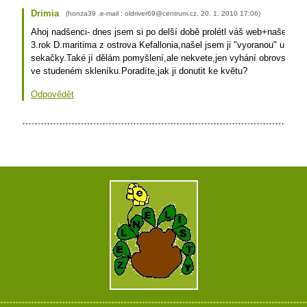
Drimia
(
honza39 ,e-mail : oldriver69@centrum.cz
,
20. 1. 2010
17:06
)
Ahoj nadšenci- dnes jsem si po delší době prolétl váš web+našel člá
3.rok D.maritima z ostrova Kefallonia,našel jsem ji "vyoranou" u cest
sekačky.Také jí dělám pomyšlení,ale nekvete,jen vyhání obrovské li
ve studeném skleníku.Poradíte,jak ji donutit ke květu?
Odpovědět