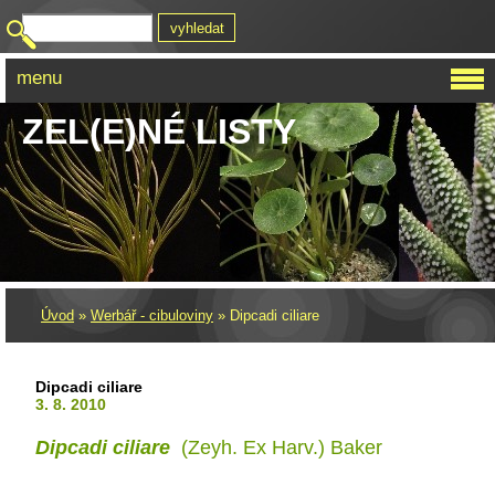
menu
ZEL(E)NÉ LISTY
Úvod
»
Werbář - cibuloviny
»
Dipcadi ciliare
Dipcadi ciliare
3. 8. 2010
Dipcadi ciliare
(Zeyh. Ex Harv.) Baker