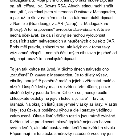
Madagaskaru. Moje první dipcadi bylo otazníkové
Dipcadi
sp
. aff.
ciliare
, lok. Downs RSA. Abych jednou mohl zrušit
ono „aff.“, objednal jsem si semena
D.ciliare
z Mesagarden,
a pak už to šlo v rychlém sledu – a tak mám další dipcadi
z Namibie (Brandberg), z JAR (Narap) i z Madagaskaru
(Ihosy). A tomu „povinné“ evropské
D.serotinum
. A to se
nechá očekávat, že další druhy se mohou vyloupnout
z dalších zatím nekvetoucích a neurčených cibulek z JAR.
Boris měl pravdu, zblázním se, ale když on k tomu taky
významně přispěl – nemalá část mých cibulovin je právě od
něj, např. právě to namibijské dipcadi.
To jen tak krátce na úvod. V těchto dnech nakvetlo ono
„zaručené“
D. ciliare
z Mesagarden. Je to tříletý výsev,
cibulky jsou ještě poměrně malé a jejich květenství malé a
nízké. Dospělé kytky mají i s květenstvím 40cm, pouze
olistěné kytky jsou do 15cm. Cibulka se jmenuje podle
chloupkaté ozdoby na jejích listech, „ciliare“ = brvitá,
řasnatá. Na okrajích listů jsou jemné vlásky až řasy. Vlastní
listy jsou úzké, s podélnou rýhou a dle literatury většinou
zakroucené. Okraje listů větších rostlin jsou mírně zvlněné.
Květenství je pro dipcadi takové typické nejenom barvou
svých květů, ale také postavením květů na květním stvolu.
Připomínají mi turistické směrovky natočené všechny jen