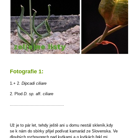
Fotografie 1:
1.+ 2.
Dipcadi ciliare
2. Plod
D. sp.
aff.
ciliare
............................................
Už je to pár let, tehdy ještě ani u domu nestál skleník,kdy
se k nám do sbírky přijel podívat kamarád ze Slovenska. Ve
dlouhých rozhovorech nad kytkami a o kytkách řekl mi