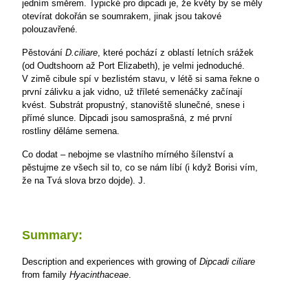
jedním směrem. Typické pro dipcadi je, že květy by se měly
otevírat dokořán se soumrakem, jinak jsou takové
polouzavřené.
Pěstování
D.ciliare
, které pochází z oblastí letních srážek
(od Oudtshoorn až Port Elizabeth), je velmi jednoduché.
V zimě cibule spí v bezlistém stavu, v létě si sama řekne o
první zálivku a jak vidno, už tříleté semenáčky začínají
kvést. Substrát propustný, stanoviště slunečné, snese i
přímé slunce. Dipcadi jsou samosprašná, z mé první
rostliny děláme semena.
Co dodat – nebojme se vlastního mírného šílenství a
pěstujme ze všech sil to, co se nám líbí (i když Borisi vím,
že na Tvá slova brzo dojde).
J.
Summary:
Description and experiences with growing of
Dipcadi ciliare
from family
Hyacinthaceae
.