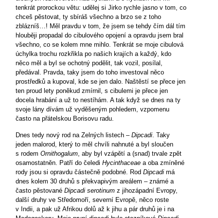
tenkrát prorockou větu: udělej si Jirko rychle jasno v tom, co
chceš pěstovat, ty sbíráš všechno a brzo se z toho
zblázníš…! Měl pravdu v tom, že jsem se tehdy čím dál tím
hlouběji propadal do cibulového opojení a opravdu jsem bral
všechno, co se kolem mne mihlo. Tenkrát se moje cibulová
úchylka trochu rozkřikla po našich krajích a každý, kdo
něco měl a byl se ochotný podělit, tak vozil, posílal,
předával. Pravda, taky jsem do toho investoval něco
prostředků a kupoval, kde se jen dalo. Naštěstí se přece jen
ten proud lety poněkud zmírnil, s cibulemi je přece jen
docela hrabání a už to nestíhám. A tak když se dnes na ty
svoje lány dívám už vyděšeným pohledem, vzpomenu
často na přátelskou Borisovu radu.
Dnes tedy nový rod na Zelných listech –
Dipcadi
. Taky
jeden malorod, který to měl chvíli nahnuté a byl sloučen
s rodem
Ornithogalum
, aby byl vzápětí a (snad) trvale zpět
osamostatněn. Patří do čeledi
Hycinthaceae
a oba zmíněné
rody jsou si opravdu částečně podobné. Rod
Dipcadi
má
dnes kolem 30 druhů s překvapivým areálem – známé a
často pěstované
Dipcadi serotinum
z jihozápadní Evropy,
další druhy ve Středomoří, severní Evropě, něco roste
v Indii, a pak už Afrikou dolů až k jihu a pár druhů je i na