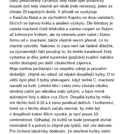
Další představený cyrtantus tedy bude opět jihoafrický
kousek (oni tedy vlastně ani nikde jinde nerostou), jeden ze
zhruba 20 kapských druhů. V přírodě se vyskytuje
v KwaZulu-Natal a ve východním Kapsku ve dvou varietách,
lišících se barvou květu a areálem výskytu. Dle literatury je
varieta
mackenii
čistě bílokvětá a varieta
cooperi
se žlutým
až krémovým květem, ale na internetu jsem našel i žlutou
formu od
v. mackenii
, takže vlastně nevím přesně, co mi
vlastně vykvetlo. Nakonec to zase není tak fatálně důležité,
za významnější fakt považuji to, že tenhle kanárkově žlutý
cyrtantus je díky jedné tuzemské (pražské) kvalitní nabídce
rostlin dostupný pro další cibulechtivé zájemce.
Moje rostlina pocházející ze stejného zdroje je prozatím
drobnější, zřejmě asi odnož od nějaké dospělejší kytky. O to
větší bylo před 3 týdny překvapení, když tenhle C
. mackenii
nasadil na květ. Loňské léto i celou zimu zůstala cibulka
olistěná zatím jen několika málo úzkými, u báze mírně
dužnatými listy o délce cca 15cm. Dospělá kytka by měla
mít těchto listů 6-
10 a
k tomu poněkud delších. I květenství,
které se v těchto dnech začalo otevírat, by mělo být
v dospělosti kolem 40cm vysoké, je nyní pouze 10-
centimetrové. Odhaduji, že květů se bude postupně otvírat
minimálně
5 a
potrvá to zřejmě pár týdnů, než vše dokvete.
Pro čichové labužníky dodávám, že otevřené kvítky velmi