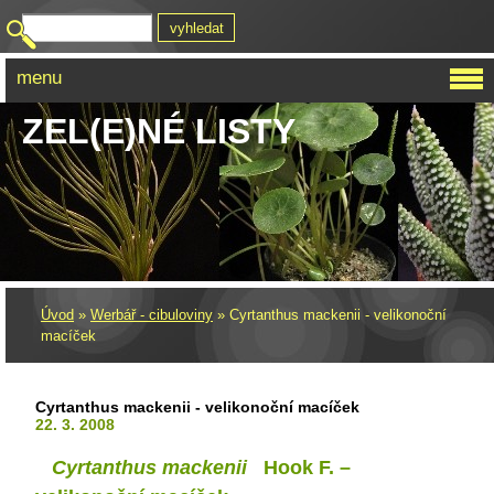
menu
ZEL(E)NÉ LISTY
Úvod
»
Werbář - cibuloviny
»
Cyrtanthus mackenii - velikonoční
macíček
Cyrtanthus mackenii - velikonoční macíček
22. 3. 2008
Cyrtanthus mackenii
Hook F. –