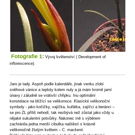
Fotografie 1:
Vývoj květenství ( Development of
inflorescence).
........................................................................................................
Jaro je tady. Aspoň podle kalendáře, jinak venku zlobí
sněhové vánice a teploty kolem nuly a já mám kromě jarní
únavy i záludně se vrátivší chřipku. Inu optimální
konstelace na blížící se velikonoce. Klasické velikonoční
symboly - jako kočičky, vajíčka, kuřátka, zajíčci a beránci –
se pro ZL příliš nehodí, tak nezbývá než zůstat jako vždy u
nějaké sukulentní potvůrky. Nakonec mě s výběrem
zachránila jedna menší cibulka naštěstí s krásně
velikonočně žlutým květem – C
. mackenii
.