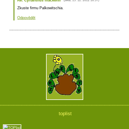
Re: Cyrtanthus mackenii
(
Jirka
,
15. 12. 2012
16:57
)
Zkuste firmu Palkowitschia.
Odpovědět
toplist