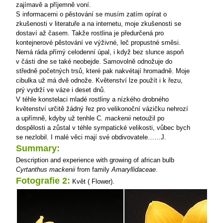
zajímavě a příjemně voní.
S informacemi o pěstování se musím zatím opírat o
zkušenosti v literatuře a na internetu, moje zkušenosti se
dostaví až časem. Takže rostlina je předurčená pro
kontejnerové pěstování ve výživné, leč propustné směsi.
Nemá ráda přímý celodenní úpal, i když bez slunce aspoň
v části dne se také neobejde. Samovolně odnožuje do
středně početných trsů, které pak nakvétají hromadně. Moje
cibulka už má dvě odnože. Květenství lze použít i k řezu,
prý vydrží ve váze i deset dnů.
V téhle konstelaci mladé rostliny a nízkého drobného
květenství určitě žádný řez pro velikonoční vázičku nehrozí
a upřímně, kdyby už tenhle C
. mackenii
netoužil po
dospělosti a zůstal v téhle sympatické velikosti, vůbec bych
se nezlobil. I malé věci mají své obdivovatele……J.
Summary:
Description and experience with growing of african bulb
Cyrtanthus mackenii
from family
Amaryllidaceae
.
Fotografie 2:
Květ ( Flower).