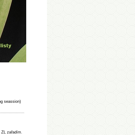
ing seassion)
.....................
a ZL zařadím.