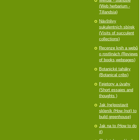
Werbář - tilandsie
(Web herbarium -
Tillandsia)
Návštěvy
sukulentních sbírek
(Visits of succulent
collections)
Recenze knih a webů
o rostlinách (Reviews
of books,webpages)
Botanické taháky
(Botanical cribs)
Fejetony a úvahy
(Short essaies and
thoughts )
Jak (ne)postavit
skleník (How (not) to
build greenhouse)
Jak na to (How to do
it)