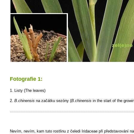
Fotografie 1:
1. Listy (The leaves)
2.
B.chinensis
na začátku sezóny (
B.chinensis
in the start of the grow
.......................................................................................................
Nevím, nevím, kam tuto rostlinu z čeledi Iridaceae při představování n