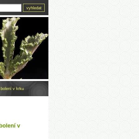
bolení v krku
bolení v