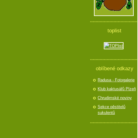
toplist
oblíbené odkazy
Radusa - Fotogalerie
Klub kaktusářů Plzeň
Chrudimské noviny
Sekce pěstitelů
sukulentů