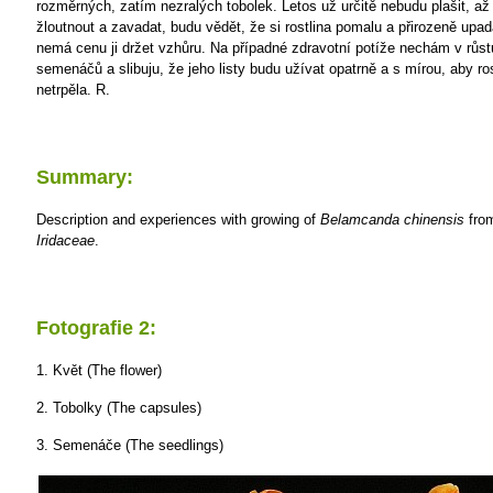
rozměrných, zatím nezralých tobolek. Letos už určitě nebudu plašit, až
žloutnout a zavadat, budu vědět, že si rostlina pomalu a přirozeně upa
nemá cenu ji držet vzhůru. Na případné zdravotní potíže nechám v růst
semenáčů a slibuju, že jeho listy budu užívat opatrně a s mírou, aby ro
netrpěla.
R.
Summary:
Description and experiences with growing of
Belamcanda chinensis
from
Iridaceae
.
Fotografie 2:
1. Květ (The flower)
2. Tobolky (The capsules)
3. Semenáče (The seedlings)