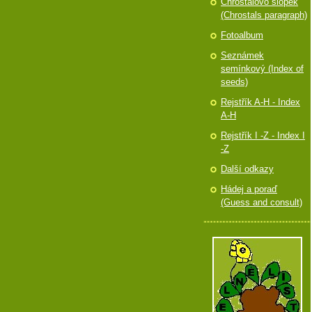
Chróstalovo slópek
(Chrostals paragraph)
Fotoalbum
Seznámek
semínkový (Index of
seeds)
Rejstřík A-H - Index
A-H
Rejstřík I -Z - Index I
-Z
Další odkazy
Hádej a poraď
(Guess and consult)