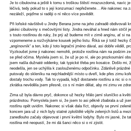
Je to cibulovina a ještě k tomu s troškou štěstí mrazuvzdorná, navíc je 
léčivá, tedy pokud to s její konzumací nepřeženete… Ale nakonec na z
nezáleží, pojďme si raději o ní něco více povědět.
Při loňské návštěvě u Jindry Berana jsme na jeho zahradě obdivovali k
jakési cibuloviny s mečovitými listy. Jindra neváhal a hned nám strčil j
s touto rostlinou do ruky, že prý až budeme mít v zimě angínu, ať si na 
vzpomeneme a rozžvýkáme kousek jejího listu. Říká se jí totiž hezky 
„angínovník“ a ten, kdo jí toto legrační jméno dával, asi dobře věděl, pro
Vyzkoušet jsme ji nakonec nemohli, protože rostlina nám na podzim zežl
se před očima. Myslela jsem si, že už je po ní, ale po prozkoumání ob
jsem našla dužnaté oddenky, tak typické třeba pro kosatce. Došlo mi, ž
neodešla, jen se uchýlila k zaslouženému odpočinku. Zdánlivě prázdné
putovaly do skleníku na nejchladnější místo u dveří, kde přes zimu koř
dostaly trochu vody. Tak to vypadá, když dostanete rostlinu a nic si o ní
zkrátka nevěděla jsem přesně, co s ní mám dělat, aby mi zimu ve zdrav
Zima už byla dávno pryč, dokonce už hezky hřálo jarní sluníčko a květi
prázdnotou. Pomyslela jsem si, že jsem to asi pěkně zbabrala a už jse
rostlinu opět uvidím. Nakonec si však dala říct, objevily se první zelen
koncem jara už z nich byly statné zploštělé vějíře zelených listů a mezi
zanedlouho začaly objevovat i první květní lodyhy. Bylo mi jasné, že t
rostlina mě neopustí, že mi dá šanci něco si o ní zjistit.