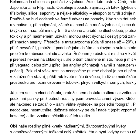
Belamcanda chinensis pochází z východní Asie, kde roste v Číně, Indii
Japonsku a na Filipínách. Obsahuje spoustu zajímavých látek (glykosid
třísloviny, silice, saponiny a nějaké alkaloidy – alespoň to tvrdí zdroje n
Používá se buď oddenek ve formě odvaru na poruchy žláz s vnitřní sekr
revmatismu, při nadýmání, zácpě a chorobách močových cest, nebo čer
(žvýká se max. půl minuty 5 – 6 x denně a určitě ne dlouhodobě, protož
toxicky a při nadměrném užívání mohou otéct dýchací cesty) proti zahle
příznacích angíny. Přestože je mrazuvzdorná (údajně snese až – 20°), 
příliš nesvědčí, protože jí podobně jako dalším cibulovým a sukulentní
problém kombinace chladu a vlhka. Řešením je pěstovat rostlinu v květ
ji přenést někam na chladnější, ale přitom chráněné místo, nebo ji mít v 
při vegetaci celou zimu (přeci jen angíny přicházejí hlavně s nástupem 
počasí). Pokud si však rostlina neodpočine (suché období je pro ni při
v zataženém stavu), příští rok kvete málo či vůbec, tudíž se nedočká
prostředku pro rozmnožování – tobolek, plných velkých, černých, lesk
Já jsem se jich vloni dočkala, protože jsem dostala rostlinu nakvetlou 
podzimní paniky při žloutnutí rostliny jsem provedla zimní výsev. Klíčen
ale nakonec se zadařilo – sami vidíte výsledek na poslední fotografii.
nedočkáte, nesmutněte, dužnaté oddenky se dají nadělit (opět vzpom
kosatce) a tím vznikne několik dalších rostlin.
Obě naše rostliny pilně kvetly nádhernými, žlutooranžovými květy
s oranžovočervenými tečkami celý začátek léta a nyní lodyhy nesou ně