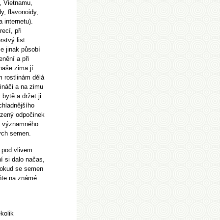
, Vietnamu,
y, flavonoidy,
a internetu).
ecí, při
stvý list
e jinak působí
nění a při
naše zima jí
m rostlinám dělá
ináči a na zimu
bytě a držet ji
chladnějšího
rozený odpočinek
te významného
lých semen.
a pod vlivem
í si dalo načas,
 Pokud se semen
eňte na známé
kolik