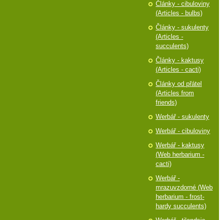
Články - cibuloviny
(Articles - bulbs)
Články - sukulenty
(Articles -
succulents)
Články - kaktusy
(Articles - cacti)
Články od přátel
(Articles from
friends)
Werbář - sukulenty
Werbář - cibuloviny
Werbář - kaktusy
(Web herbarium -
cacti)
Werbář -
mrazuvzdorné (Web
herbarium - frost-
hardy succulents)