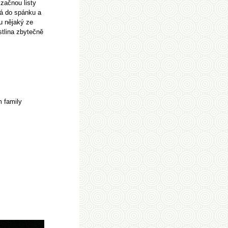
 začnou listy
dá do spánku a
u nějaký ze
stlina zbytečně
 family