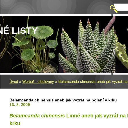
NÉ LISTY
Úvod
»
Werbář - cibuloviny
»
Belamcanda chinensis aneb jak vyzrát na 
Belamcanda chinensis aneb jak vyzrát na bolení v krku
16. 8. 2009
Belamcanda chinensis
Linné aneb jak vyzrát na 
krku