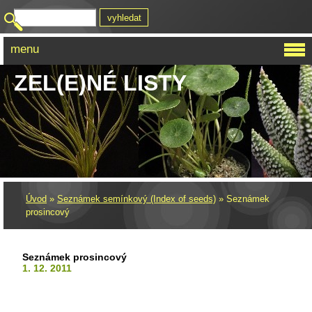
menu
ZEL(E)NÉ LISTY
Úvod
»
Seznámek semínkový (Index of seeds)
»
Seznámek
prosincový
Seznámek prosincový
1. 12. 2011