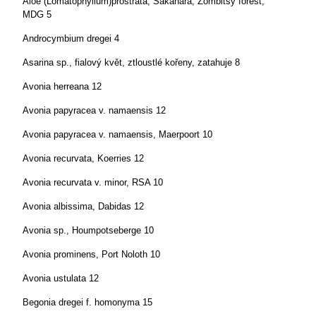
Aloe (Lomatophyllum)prostrata, Sakahara, Zombitsy forest,
MDG 5
Androcymbium dregei 4
Asarina sp., fialový květ, ztloustlé kořeny, zatahuje 8
Avonia herreana 12
Avonia papyracea v. namaensis 12
Avonia papyracea v. namaensis, Maerpoort 10
Avonia recurvata, Koerries 12
Avonia recurvata v. minor, RSA 10
Avonia albissima, Dabidas 12
Avonia sp., Houmpotseberge 10
Avonia prominens, Port Noloth 10
Avonia ustulata 12
Begonia dregei f. homonyma 15