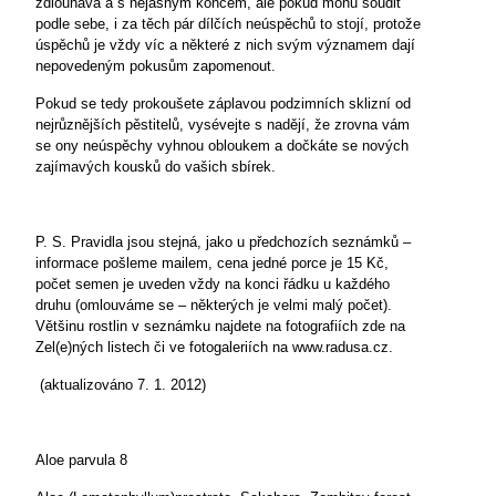
zdlouhavá a s nejasným koncem, ale pokud mohu soudit
podle sebe, i za těch pár dílčích neúspěchů to stojí, protože
úspěchů je vždy víc a některé z nich svým významem dají
nepovedeným pokusům zapomenout.
Pokud se tedy prokoušete záplavou podzimních sklizní od
nejrůznějších pěstitelů, vysévejte s nadějí, že zrovna vám
se ony neúspěchy vyhnou obloukem a dočkáte se nových
zajímavých kousků do vašich sbírek.
P. S. Pravidla jsou stejná, jako u předchozích seznámků –
informace pošleme mailem, cena jedné porce je 15 Kč,
počet semen je uveden vždy na konci řádku u každého
druhu (omlouváme se – některých je velmi malý počet).
Většinu rostlin v seznámku najdete na fotografiích zde na
Zel(e)ných listech či ve fotogaleriích na www.radusa.cz.
(aktualizováno 7. 1. 2012)
Aloe parvula 8