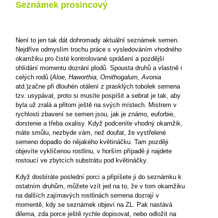
Seznámek prosincový
Není to jen tak dát dohromady aktuální seznámek semen.
Nejdříve odmyslím trochu práce s vysledováním vhodného
okamžiku pro čisté kontrolované sprášení a pozdější
ohlídání momentu dozrání plodů. Spousta druhů a vlastně i
celých rodů (
Aloe, Haworthia, Ornithogalum, Avonia
atd.)začne při dlouhén otálení z prasklých tobolek semena
tzv. usypávat, proto si musíte pospíšit a sebrat je tak, aby
byla už zralá a přitom ještě na svých místech. Mistrem v
rychlosti zbavení se semen jsou, jak je známo, euforbie,
dorstenie a třeba oxalisy. Když podceníte vhodný okamžik,
máte smůlu, nezbyde vám, než doufat, že vystřelené
semeno dopadlo do nějakého květináčku. Tam později
objevíte vyklíčenou rostlinu, v horším případě ji najdete
rostoucí ve zbytcích substrátu pod květináčky.
Když dosbíráte poslední porci a připíšete ji do seznámku k
ostatním druhům, můžete vzít jed na to, že v tom okamžiku
na dalších zajímavých rostlinách semena dozrají v
momentě, kdy se seznámek objeví na ZL. Pak nastává
dilema, zda porce ještě rychle dopisovat, nebo odložit na