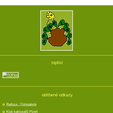
toplist
oblíbené odkazy
Radusa - Fotogalerie
Klub kaktusářů Plzeň