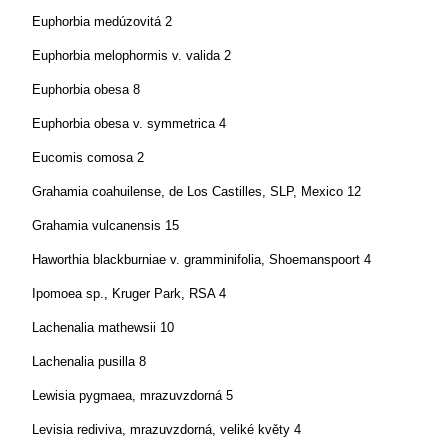
Euphorbia medúzovitá 2
Euphorbia melophormis v. valida 2
Euphorbia obesa 8
Euphorbia obesa v. symmetrica 4
Eucomis comosa 2
Grahamia coahuilense, de Los Castilles, SLP, Mexico 12
Grahamia vulcanensis 15
Haworthia blackburniae v. gramminifolia, Shoemanspoort 4
Ipomoea sp., Kruger Park, RSA 4
Lachenalia mathewsii 10
Lachenalia pusilla 8
Lewisia pygmaea, mrazuvzdorná 5
Levisia rediviva, mrazuvzdorná, veliké květy 4