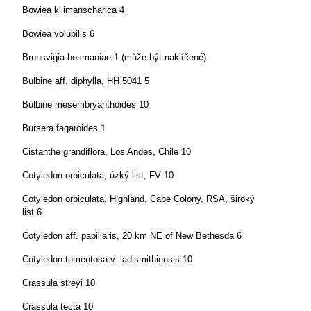
Bowiea kilimanscharica 4
Bowiea volubilis 6
Brunsvigia bosmaniae 1 (může být naklíčené)
Bulbine aff. diphylla, HH 5041 5
Bulbine mesembryanthoides 10
Bursera fagaroides 1
Cistanthe grandiflora, Los Andes, Chile 10
Cotyledon orbiculata, úzký list, FV 10
Cotyledon orbiculata, Highland, Cape Colony, RSA, široký
list 6
Cotyledon aff. papillaris, 20 km NE of New Bethesda 6
Cotyledon tomentosa v. ladismithiensis 10
Crassula streyi 10
Crassula tecta 10