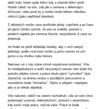
další kolo, které vyjde bůhví kdy a vlastně bůhví jestli.
Hodně záleží na tom, zda jde o semena s déletrvající
klíčivostí, nebo jestli by ji mohla ztratit během několika
měsíců (jako například tilandsie).
Z některých rostlin zase posbíráte plody, zapíšete a po čase
při jejich čištění zjistíte, že jste se unáhlili, protože v
plodech najdete jen semena hluchá, nesprášená. A zase se
přepisuje...
Ve finále se ještě dohledají lokality, aby v nich nebyly
překlepy, podle vzácnosti rostlin a počtu semen se určí
porce a na chvilku máte hotovo.
Nakonec se z vás stane mírně rozpolcená osobnost. Víte,
že neobjednaných a tudíž nevysetých semen vám bude líto,
protože přijdou vniveč a práce okolo jejich "vytvoření" byla
zbytečná, na druhou stranu s pozdějším porcováním a
rozesláním bude "nimračka". Takže si přejete i nepřejete,
aby si je někdo objednal.
Vše nakonec záleží na vašem rozhodnutí, zda se vám chce
podstoupit vysévací dobrodružství, protože s okamžikem,
kdy končí moje práce, začíná vaše. Práce to bude