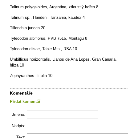
Talinum polygaloides, Argentina, ztloustlý kořen 8
Talinum sp., Handeni, Tanzania, kaudex 4
Tillandsia juncea 20
Tylecodon albiflorus, PVB 7516, Montagu 8
Tylecodon elisae, Table Mts., RSA 10
Umbillicus horizontalis, Llanos de Ana Lopez, Gran Canaria,
hlíza 10
Zephyranthes filifolia 10
Komentáře
Přidat komentář
Jméno:
Nadpis:
Text: