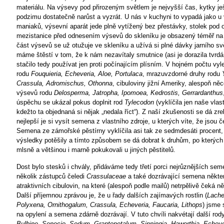
materiálu. Na výsevy pod přirozeným světlem je nejvyšší čas, kytky je
podzimu dostatečně narůst a vyzrát. U nás v kuchyni to vypadá jako u
maniaků, výsevní aparát jede plně vytížený bez přestávky, stolek pod
mezistanice před odnesením výsevů do skleníku je obsazený téměř na 
část výsevů se už otužuje ve skleníku a užívá si plné dávky jarního sv
máme štěstí v tom, že k nám nezavítaly smutnice (asi je dorazila tvrdá
stačilo tedy používat jen proti počínajícím plísním. V hojném počtu vyle
rodu
Fouquieria, Echeveria, Aloe, Portulaca
, mrazuvzdorné druhy rodu
Crassula, Adromischus, Othonna
, cibuloviny jižní Ameriky, alespoň něc
výsevů rodu
Delosperma, Jatropha, Ipomoea, Kedrostis, Gerrardanthus
úspěchu se ukázal pokus doplnit rod
Tylecodon
(vyklíčila jen naše vla
kdežto ta objednaná si nějak „nedala říct“). Z naší zkušenosti se dá zre
nejlepší je si vysít semena z vlastního zdroje, u kterých víte, že jsou č
Semena ze zámořské pěstírny vyklíčila asi tak ze sedmdesáti procent,
výsledky potěšily a tímto způsobem se dá dobrat k druhům, po kterých
mlsně a většinou i marně pokukovali u jiných pěstitelů.
Dost bylo stesků i chvály, přidáváme tedy třetí porci nejrůznějších sem
několik zástupců čeledi
Crassulaceae
a také dozrávající semena někte
atraktivních cibulovin, na které (alespoň podle mailů) netrpělivě čeká ně
Další příjemnou zprávou je, že u řady dalších zajímavých rostlin (
Lache
Polyxena, Ornithogalum,
Crassula, Echeveria, Faucaria, Lithops
) jsme 
na opylení a semena zdárně dozrávají. V tuto chvíli nakvétají další rody
Bulbine, Senecio, Sedum,
Graptopetalum, Sinningia, Haworthia, Echeve