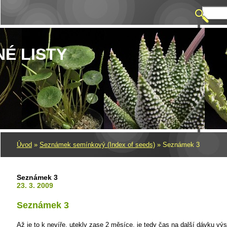
NÉ LISTY
Úvod
»
Seznámek semínkový (Index of seeds)
»
Seznámek 3
Seznámek 3
23. 3. 2009
Seznámek 3
Až je to k nevíře, utekly zase 2 měsíce, je tedy čas na další dávku v