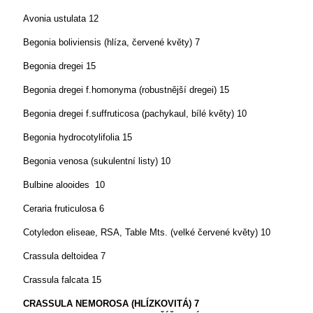
Avonia ustulata
12
Begonia boliviensis (hlíza, červené květy)
7
Begonia dregei
15
Begonia dregei f.homonyma (robustnější dregei)
15
Begonia dregei f.suffruticosa (pachykaul, bílé květy)
10
Begonia hydrocotylifolia
15
Begonia venosa (sukulentní listy)
10
Bulbine alooides
10
Ceraria fruticulosa
6
Cotyledon eliseae, RSA, Table Mts. (velké červené květy)
10
Crassula deltoidea
7
Crassula falcata
15
CRASSULA NEMOROSA
(HLÍZKOVITÁ)
7