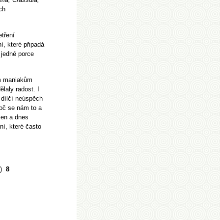
ch
etření
, které připadá
 jedné porce
ům maniakům
laly radost. I
 dílčí neúspěch
roč se nám to a
men a dnes
í, které často
)
8