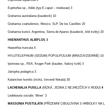
Euphorbia sp., Addo (typ E.caput – medusae)
3
Grahamia australiana (kaudexík)
10
Grahamia coahuilensis, Mexico, SLP, De los Castilles
20
Grahamia kurtzii, Argentina, Sierra de Aparso (kaudexík, bílé květy)
20
HAEMANTHUS ALBIFLOS
3
Haworthia truncata
5
HYLOTELEPHIUM (SEDUM) POPULIFOLIUM (MRAZUVZDORNÉ)
10
Ipomoea sp., RSA, Kruger Park (kaudex, fialový květ)
3
Jatropha podagrica
3
Kalanchoe humilis (nízká, červeně flekatá)
30
LACHENALIA PUSILLA
(NÍZKÁ, JEDNA Z NEJHEZČÍCH V RODU)
4
Ledebouria socialis ´Miner´
3
MASSONIA PUSTULATA
(PŘÍZEMNÍ CIBULOVINA S HRBOLKY NA L