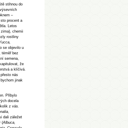
ště stihnou do
 výsevních
 oknem –
sto procent a
ětla. Letos
 zima), chemii
zly rostliny
Yucca,
o se objevilo u
, téměř bez
stní semena,
kapitulovat, že
erstvá a klíčivá.
 přesto nás
 bychom jinak
en. Přibylo
rých docela
kolik z vás.
nalia,
si dali záležet
 (
Albuca,
ria, Crassula,