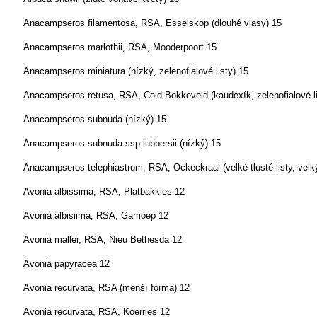
Anacampseros filamentosa, RSA, Esselskop (dlouhé vlasy)
15
Anacampseros marlothii, RSA, Mooderpoort
15
Anacampseros miniatura
(nízký, zelenofialové listy)
15
Anacampseros retusa, RSA, Cold Bokkeveld (kaudexík, zelenofialové li
Anacampseros subnuda
(nízký)
15
Anacampseros subnuda ssp.lubbersii (nízký)
15
Anacampseros telephiastrum, RSA, Ockeckraal (velké tlusté listy, velk
Avonia albissima, RSA, Platbakkies
12
Avonia albisiima, RSA, Gamoep
12
Avonia mallei, RSA, Nieu Bethesda
12
Avonia papyracea
12
Avonia recurvata, RSA (menší forma)
12
Avonia recurvata, RSA, Koerries
12