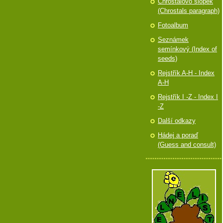
Chróstalovo slópek
(Chrostals paragraph)
Fotoalbum
Seznámek
semínkový (Index of
seeds)
Rejstřík A-H - Index
A-H
Rejstřík I -Z - Index I
-Z
Další odkazy
Hádej a poraď
(Guess and consult)