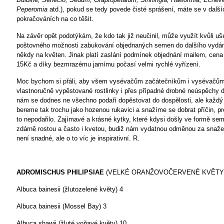
Peperomia
atd.), pokud se tedy povede čisté sprášení, máte se v další
pokračováních na co těšit.
Na závěr opět podotýkám, že kdo tak již neučinil, může využít kvůli uš
poštovného možnosti zabukování objednaných semen do dalšího vydání
někdy na květen. Jinak platí zaslání podmínek objednání mailem, cena
15Kč a díky bezmrazému jarnímu počasí velmi rychlé vyřízení.
Moc bychom si přáli, aby všem vysévačům začátečníkům i vysévač
vlastnoručně vypěstované rostlinky i přes případné drobné neúspěchy dě
nám se dodnes ne všechno podaří dopěstovat do dospělosti, ale každý
bereme tak trochu jako hozenou rukavici a snažíme se dobrat příčin, p
to nepodařilo. Zajímavé a krásné kytky, které kdysi došly ve formě se
zdárně rostou a často i kvetou, budiž nám vydatnou odměnou za snažen
není snadné, ale o to víc je inspirativní.
R.
ADROMISCHUS PHILIPSIAE
(VELKÉ ORANŽOVOČERVENÉ KVĚTY
Albuca bainesii (žlutozelené květy)
4
Albuca bainesii (Mossel Bay)
3
Albuca shawii (žluté voňavé květy)
10