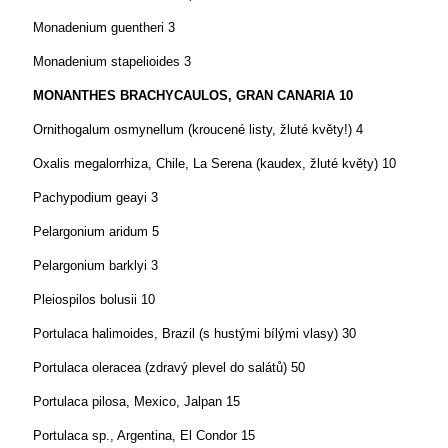
Monadenium guentheri
3
Monadenium stapelioides
3
MONANTHES BRACHYCAULOS, GRAN CANARIA
10
Ornithogalum osmynellum (kroucené listy, žluté květy!)
4
Oxalis megalorrhiza, Chile, La Serena (kaudex, žluté květy)
10
Pachypodium geayi
3
Pelargonium aridum
5
Pelargonium barklyi
3
Pleiospilos bolusii
10
Portulaca halimoides, Brazil (s hustými bílými vlasy)
30
Portulaca oleracea (zdravý plevel do salátů)
50
Portulaca pilosa, Mexico, Jalpan
15
Portulaca sp., Argentina, El Condor
15