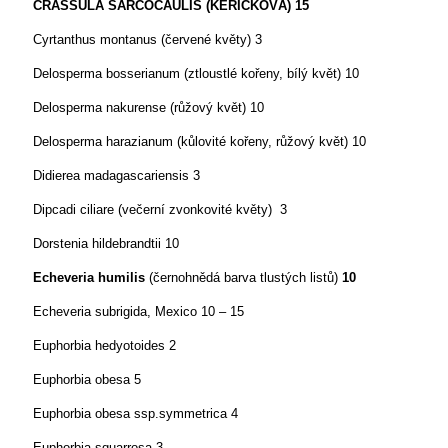
CRASSULA SARCOCAULIS
(KEŘÍČKOVÁ)
15
Cyrtanthus montanus (červené květy)
3
Delosperma bosserianum
(ztloustlé kořeny, bílý květ)
10
Delosperma nakurense (růžový květ)
10
Delosperma harazianum (kůlovité kořeny, růžový květ)
10
Didierea madagascariensis
3
Dipcadi ciliare (večerní zvonkovité květy)
3
Dorstenia hildebrandtii
10
Echeveria humilis
(černohnědá barva tlustých listů)
10
Echeveria subrigida, Mexico
10 – 15
Euphorbia hedyotoides
2
Euphorbia obesa
5
Euphorbia obesa ssp.symmetrica
4
Euphorbia squarrosa
3