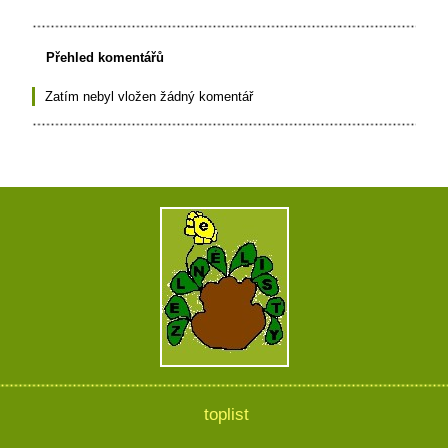
Přehled komentářů
Zatím nebyl vložen žádný komentář
toplist