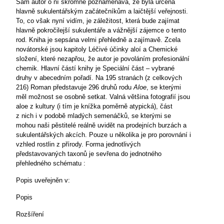
Sám autor o ní skromně poznamenává, že byla určená
hlavně sukulentářským začátečníkům a laičtější veřejnosti.
To, co však nyní vidím, je záležitost, která bude zajímat
hlavně pokročilejší sukulentáře a vážnější zájemce o tento
rod. Kniha je sepsána velmi přehledně a zajímavě. Zcela
novátorské jsou kapitoly Léčivé účinky aloí a Chemické
složení, které nezapřou, že autor je povoláním profesionální
chemik. Hlavní částí knihy je Speciální část – vybrané
druhy v abecedním pořadí. Na 195 stranách (z celkových
216) Roman představuje 296 druhů rodu
Aloe
, se kterými
měl možnost se osobně setkat. Valná většina fotografií jsou
aloe z kultury (i tím je knížka poměrně atypická), část
z nich i v podobě mladých semenáčků, se kterými se
mohou naši pěstitelé reálně uvidět na prodejních burzách a
sukulentářských akcích. Pouze u několika je pro porovnání i
vzhled rostlin z přírody. Forma jednotlivých
představovaných taxonů je sevřena do jednotného
přehledného schématu :
Popis uveřejněn v:
Popis
Rozšíření