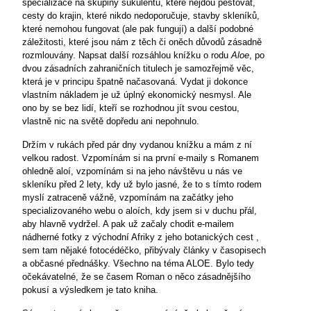
specializace na skupiny sukulentů, které nejdou pěstovat,
cesty do krajin, které nikdo nedoporučuje, stavby skleníků,
které nemohou fungovat (ale pak fungují) a další podobné
záležitosti, které jsou nám z těch či oněch důvodů zásadně
rozmlouvány. Napsat další rozsáhlou knížku o rodu
Aloe
, po
dvou zásadních zahraničních titulech je samozřejmě věc,
která je v principu špatně načasovaná. Vydat ji dokonce
vlastním nákladem je už úplný ekonomický nesmysl. Ale
ono by se bez lidí, kteří se rozhodnou jít svou cestou,
vlastně nic na světě dopředu ani nepohnulo.
Držím v rukách před pár dny vydanou knížku a mám z ní
velkou radost. Vzpomínám si na první e-maily s Romanem
ohledně aloí, vzpomínám si na jeho návštěvu u nás ve
skleníku před 2 lety, kdy už bylo jasné, že to s tímto rodem
myslí zatraceně vážně, vzpomínám na začátky jeho
specializovaného webu o aloích, kdy jsem si v duchu přál,
aby hlavně vydržel. A pak už začaly chodit e-mailem
nádherné fotky z východní Afriky z jeho botanických cest ,
sem tam nějaké fotocédéčko, přibývaly články v časopisech
a občasné přednášky. Všechno na téma ALOE. Bylo tedy
očekávatelné, že se časem Roman o něco zásadnějšího
pokusí a výsledkem je tato kniha.