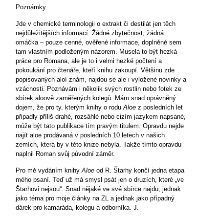
Poznámky.
Jde v chemické terminologii o extrakt či destilát jen těch
nejdůležitějších informací. Žádné zbytečnost, žádná
omáčka – pouze cenné, ověřené informace, doplněné sem
tam vlastním podloženým názorem. Musela to být hezká
práce pro Romana, ale je to i velmi hezké počtení a
pokoukání pro čtenáře, kteří knihu zakoupí. Většinu zde
popisovaných aloí znám, najdou se ale i vyložené novinky a
vzácnosti. Poznávám i několik svých rostlin nebo fotek ze
sbírek aloově zaměřených kolegů. Mám snad oprávněný
dojem, že pro ty, kterým knihy o rodu
Aloe
z posledních let
připadly příliš drahé, rozsáhlé nebo cizím jazykem napsané,
může být tato publikace tím pravým titulem. Opravdu nejde
najít aloe prodávaná v posledních 10 letech v našich
zemích, která by v této knize nebyla. Takže tímto opravdu
naplnil Roman svůj původní záměr.
Pro mě vydáním knihy
Aloe
od R. Štarhy končí jedna etapa
mého psaní. Teď už má smysl psát jen o druzích, které „ve
Štarhovi nejsou“. Snad nějaké ve své sbírce najdu, jednak
jako téma pro moje články na ZL a jednak jako případný
dárek pro kamaráda, kolegu a odborníka. J.