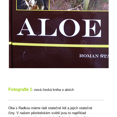
Fotografie
1
- nová česká kniha o aloích
............................................................................................
Oba s Radkou máme rádi statečné lidi a jejich statečné
činy. V našem pěstitelském světě jsou to například