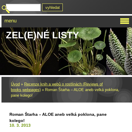
menu
ZEL(E)NÉ LISTY
Úvod
»
Recenze knih a webů o rostlinách (Reviews of
books,webpages)
»
Roman Štarha – ALOE aneb velká poklona,
pane kolego!
Roman Štarha – ALOE aneb velká poklona, pane
kolego!
10. 3. 2013