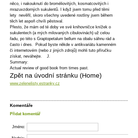
něco, i nakouknutí do broméliovitých, kosmatcovitých i
mrazuvzdorných sukulentů. I když jsem tomu před těmi
lety
nevěřil, skoro všechny uvedené rostliny jsem během
těch let aspoň chvíli pěstoval.
Přesto, že mám od té doby ve své knihovničce knížek o
sukulentech (a mých milovaných cibulovinách) už celou
řadu, po této s Graptopetalum bellum na obalu sáhnu rád a
často i dnes.
Pokud byste někde v antikvariátu kamenném
či internetovém (nebo z jiných zdrojů) mohli tuto příručku
získat, neváhejte.
J.
Summary:
Actual review of good book from times past.
Zpět na úvodní stránku (Home)
www.zelenelisty.estranky.cz
Komentáře
Přidat komentář
Jméno: