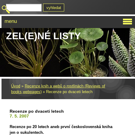
menu
ZEL(E)NÉ LISTY
Úvod
»
Recenze knih a webů o rostlinách (Reviews of
books,webpages)
»
Recenze po dvaceti letech
Recenze po dvaceti letech
7. 5. 2007
Recenze po 20 letech aneb první československá kniha
jen o sukulentech.