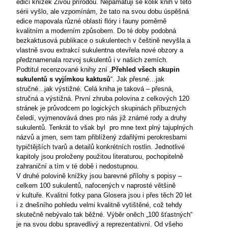
edici knížek Živou přírodou. Nepamatuji se kolik knih v této
sérii vyšlo, ale vzpomínám, že tato na svou dobu úspěšná
edice mapovala různé oblasti flóry i fauny poměrně
kvalitním a moderním způsobem. Do té doby podobná
bezkaktusová publikace o sukulentech v češtině nevyšla a
vlastně svou extrakcí sukulentna otevřela nové obzory a
předznamenala rozvoj sukulentů i v našich zemích.
Podtitul recenzované knihy zní „
Přehled všech skupin
sukulentů s vyjímkou kaktusů
“. Jak přesné…jak
stručné...jak výstižné. Celá kniha je taková – přesná,
stručná a výstižná. První zhruba polovina z celkových 120
stránek je průvodcem po logických skupinách příbuzných
čeledí, vyjmenovává dnes pro nás již známé rody a druhy
sukulentů. Tenkrát to však byl
pro mne text plný tajuplných
názvů a jmen, sem tam přiblížený zdařilými perokresbami
typičtějších tvarů a detailů konkrétních rostlin. Jednotlivé
kapitoly jsou proloženy použitou literaturou, pochopitelně
zahraniční a tím v té době i nedostupnou.
V druhé polovině knížky jsou barevné přílohy s popisy –
celkem 100 sukulentů, nafocených v naprosté většině
v kultuře. Kvalitní fotky pana Glosera jsou i přes těch 20 let
i z dnešního pohledu velmi kvalitně vytištěné, což tehdy
skutečně nebývalo tak běžné. Výběr oněch „100 šťastných“
je na svou dobu spravedlivý a reprezentativní. Od všeho