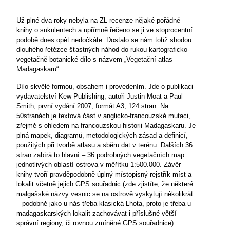
Už plné dva roky nebyla na ZL recenze nějaké pořádné
knihy o sukulentech a upřímně řečeno se ji ve stoprocentní
podobě dnes opět nedočkáte. Dostalo se nám totiž shodou
dlouhého řetězce šťastných náhod do rukou kartograficko-
vegetačně-botanické dílo s názvem „Vegetační atlas
Madagaskaru“.
Dílo skvělé formou, obsahem i provedením. Jde o publikaci
vydavatelství Kew Publishing, autoři Justin Moat a Paul
Smith, první vydání 2007, formát A3, 124 stran. Na
50stranách je textová část v anglicko-francouzské mutaci,
zřejmě s ohledem na francouzskou
historii Madagaskaru. Je
plná mapek, diagramů, metodologických zásad a definicí,
použitých při tvorbě atlasu a sběru dat v terénu. Dalších 36
stran zabírá to hlavní – 36 podrobných vegetačních map
jednotlivých oblastí ostrova v měřítku 1:500.000. Závěr
knihy tvoří pravděpodobně úplný místopisný rejstřík míst a
lokalit včetně jejich GPS souřadnic (zde zjistíte, že některé
malgašské názvy vesnic se na ostrově vyskytují několikrát
– podobně jako u nás třeba klasická Lhota, proto je třeba u
madagaskarských lokalit zachovávat i příslušné větší
správní regiony, či rovnou zmíněné GPS souřadnice).