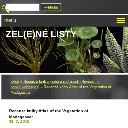
menu
ZEL(E)NÉ LISTY
Úvod
»
Recenze knih a webů o rostlinách (Reviews of
books,webpages)
»
Recenze knihy Atlas of the Vegetation of
Madagascar
Recenze knihy Atlas of the Vegetation of
Madagascar
11. 7. 2010