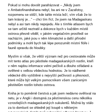
Pokud si mohu dovolit parafrázovat – „Nikdy jsem
v Ambatofinandrahana nebyl, ba ani ne v Zazafotsy,
rozpomenu se stěží, kde tahle místa leží, vím však že to
tam krásný je…“ – chci tím říct, že jsem na Madagaskaru
nebyl a asi tam nikdy nepojedu. Ale s tímhle atlasem bych
se tam určitě neztratil a dokonce bych v každém místě
ostrova přesně věděl, v jakém vegetačním prostředí se
nacházím, jaké jsou v něm klimatické a další přírodní
podmínky a mohl bych tak lépe porozumět místní flóře i
fauně opravdu do hloubky.
Myslím si však, že větší význam než pro cestovatele může
mít tento atlas pro pěstitele madagaskarských rostlin, kteří
v něm najdou informace velmi pečlivě a dlouho střádané a
ověřené s velkou vědeckou hodnotou. Je to nádherné
vědecké dílo vytištěné s nejvyšší pečlivostí a přesností,
které může být velkým pomocníkem všem zaníceným
pěstitelům rostlin tohoto ostrova.
Kniha je to poměrně čerstvá a jak jsem nedávno ověřoval na
netu, je v Anglii i dostupná za pěstírenskou cenu několika
vzrostlejších madagaskarských sukulentů. Možná by stálo
za to domluvit se ohledně její koupě s některým