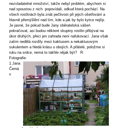
nezvladatelné množství, takže nebyl problém, abychom si
nad spoustou z nich
popovídali, odkud která pochází. Na
všech rostlinách byla znát pečlivost při jejich ošetřování a
hlavně přemýšlění nad tím, kde a jak by bylo kytce nejlíp.
Je jasné, že pokud bude Jany sběratelská vášeń
pokračovat, asi budou některé skupiny rostlin přibývat na
úkor druhých, přeci jen zahrada není nafukovací. Jana však
zatím nedělá rozdíly mezi kaktusem a nekaktusovým
sukulentem a hledá krásu u obojích. A přátelé, položme si
ruku na srdce, nemá to takhle nějak být?
R.
Fotografie:
1.Jana
Černá
v