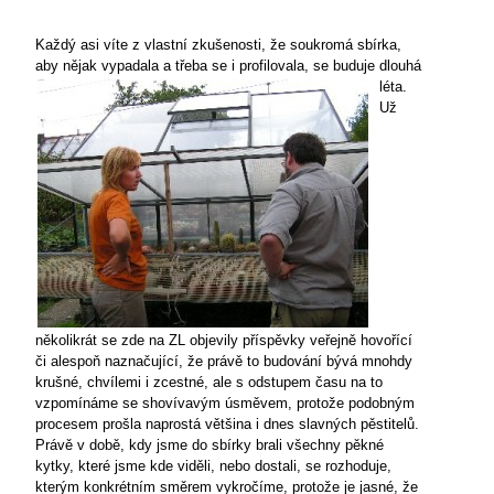
Každý asi víte z vlastní zkušenosti, že soukromá sbírka,
aby nějak vypadala a třeba se
i profilovala, se buduje dlouhá
léta.
Už
několikrát se zde na ZL objevily příspěvky veřejně hovořící
či alespoň naznačující, že právě to budování bývá mnohdy
krušné, chvílemi i zcestné, ale s odstupem času na to
vzpomínáme se shovívavým úsměvem, protože podobným
procesem prošla naprostá většina i dnes slavných pěstitelů.
Právě v době, kdy jsme do sbírky brali všechny pěkné
kytky, které jsme kde viděli, nebo dostali, se rozhoduje,
kterým konkrétním směrem vykročíme, protože je jasné, že