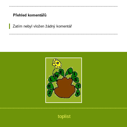
Přehled komentářů
Zatím nebyl vložen žádný komentář
toplist