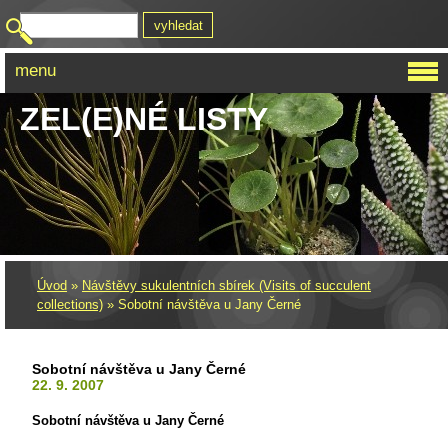
menu
ZEL(E)NÉ LISTY
Úvod
»
Návštěvy sukulentních sbírek (Visits of succulent
collections)
»
Sobotní návštěva u Jany Černé
Sobotní návštěva u Jany Černé
22. 9. 2007
Sobotní návštěva u Jany Černé