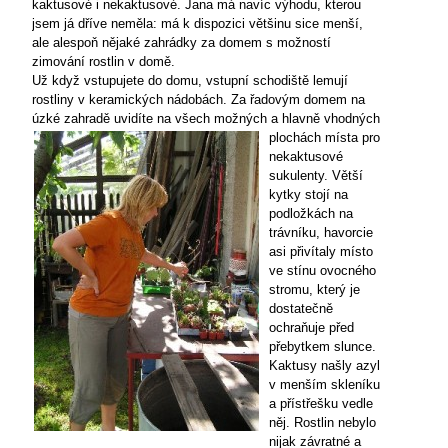
kaktusové i nekaktusové. Jana má navíc výhodu, kterou
jsem já dříve neměla: má k dispozici většinu sice menší,
ale alespoň nějaké zahrádky za domem s možností
zimování rostlin v domě.
Už když vstupujete do domu, vstupní schodiště lemují
rostliny v keramických nádobách. Za řadovým domem na
úzké zahradě uvidíte na všech možných a hlavně
vhodných
plochách místa pro
nekaktusové
sukulenty. Větší
kytky stojí na
podložkách na
trávníku, havorcie
asi přivítaly místo
ve stínu ovocného
stromu, který je
dostatečně
ochraňuje před
přebytkem slunce.
Kaktusy našly azyl
v menším skleníku
a přístřešku vedle
něj. Rostlin nebylo
nijak závratné a