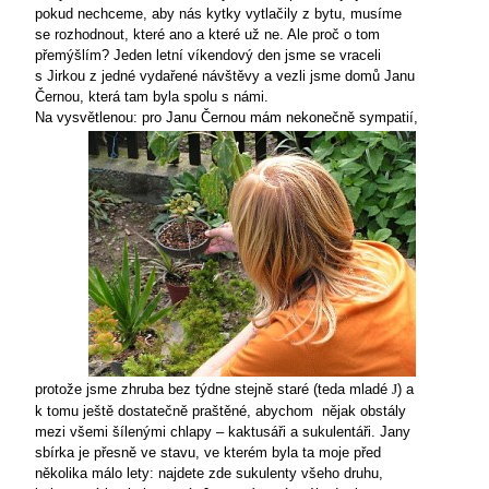
pokud nechceme, aby nás kytky vytlačily z bytu, musíme
se rozhodnout, které ano a které už ne. Ale proč o tom
přemýšlím? Jeden letní víkendový den jsme se vraceli
s Jirkou z jedné vydařené návštěvy a vezli jsme domů Janu
Černou, která tam byla spolu s námi.
Na vysvětlenou: pro Janu Černou
mám nekonečně sympatií,
protože jsme zhruba bez týdne stejně staré (teda mladé
) a
J
k tomu ještě dostatečně praštěné, abychom
nějak obstály
mezi všemi šílenými chlapy – kaktusáři a sukulentáři. Jany
sbírka je přesně ve stavu, ve kterém byla ta moje před
několika málo lety: najdete zde sukulenty všeho druhu,