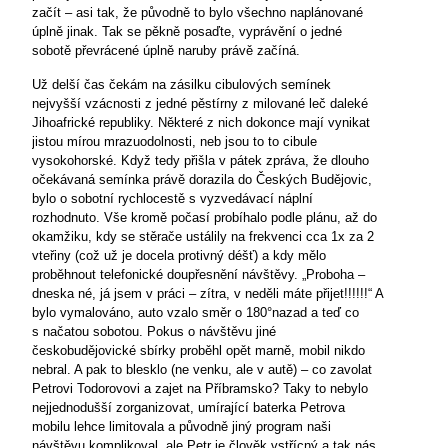
začít – asi tak, že původně to bylo všechno naplánované
úplně jinak. Tak se pěkně posaďte, vyprávění o jedné
sobotě převrácené úplně naruby právě začíná.
Už delší čas čekám na zásilku cibulových semínek
nejvyšší vzácnosti z jedné pěstírny z milované leč daleké
Jihoafrické republiky. Některé z nich dokonce mají vynikat
jistou mírou mrazuodolnosti, neb jsou to to cibule
vysokohorské. Když tedy přišla v pátek zpráva, že dlouho
očekávaná semínka právě dorazila do Českých Budějovic,
bylo o sobotní rychlocestě s vyzvedávací náplní
rozhodnuto. Vše kromě počasí probíhalo podle plánu, až do
okamžiku, kdy se stěrače ustálily na frekvenci cca 1x za 2
vteřiny (což už je docela protivný déšť) a kdy mělo
proběhnout telefonické doupřesnění návštěvy. „Proboha –
dneska né, já jsem v práci – zítra, v neděli máte přijet!!!!!!“ A
bylo vymalováno, auto vzalo směr o 180°nazad a teď co
s načatou sobotou. Pokus o návštěvu jiné
českobudějovické sbírky proběhl opět marně, mobil nikdo
nebral. A pak to blesklo (ne venku, ale v autě) – co zavolat
Petrovi Todorovovi a zajet na Příbramsko? Taky to nebylo
nejjednodušší zorganizovat, umírající baterka Petrova
mobilu lehce limitovala a původně jiný program naši
návštěvu komplikoval, ale Petr je člověk vstřícný a tak nás