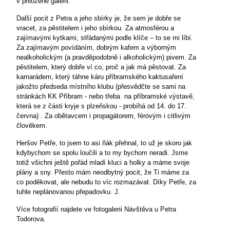
v přiložené galerii.
Další pocit z Petra a jeho sbírky je, že sem je dobře se
vracet, za pěstitelem i jeho sbírkou. Za atmosférou a
zajímavými kytkami, střádanými podle klíče – to se mi líbí.
Za zajímavým povídáním, dobrým kafem a výborným
nealkoholickým (a pravděpodobně i alkoholickým) pivem. Za
pěstitelem, který dobře ví co, proč a jak má pěstovat. Za
kamarádem, který táhne káru příbramského kaktusaření
jakožto předseda místního klubu (přesvědčte se sami na
stránkách KK Příbram - nebo třeba na příbramské výstavě,
která se z části kryje s plzeňskou - probíhá od 14. do 17.
června) . Za obětavcem i propagátorem, férovým i citlivým
člověkem.
Heršov Petře, to jsem to asi ňák přehnal, to už je skoro jak
kdybychom se spolu loučili a to my bychom neradi. Jsme
totiž všichni ještě pořád mladí kluci a holky a máme svoje
plány a sny. Přesto mám neodbytný pocit, že Ti máme za
co poděkovat, ale nebudu to víc rozmazávat. Díky Petře, za
tuhle neplánovanou přepadovku. J.
Více fotografií najdete ve fotogalerii Návštěva u Petra
Todorova.