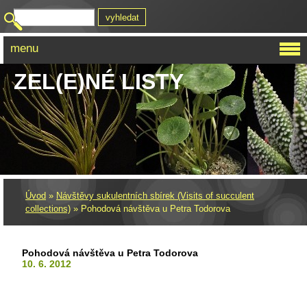
menu
ZEL(E)NÉ LISTY
Úvod
»
Návštěvy sukulentních sbírek (Visits of succulent
collections)
»
Pohodová návštěva u Petra Todorova
Pohodová návštěva u Petra Todorova
10. 6. 2012