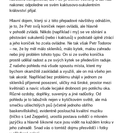
nakonec odpoledne ve svém kaktusovo-sukulentním
království přijal.
Hlavní dojem, který si z této přepadové návštěvy odnáším,
je to, že Petr svůj koníček nejen ovládá, ale hlavně
v pohodě zvládá. Někdo (například i my) se ve sbírání a
pěstování sukulentů (nebo i kaktusů) v podstatě úplně ztrácí
a jeho koníček ho zcela ovládne. Ne tak však Petr Todorov
– ne, že by měl málo skleníků, málo kytek, malou zahradu
nebo jiný problém tohoto typu. On si ze svého koníčka
prostě udělal radost a ze svých kytek se především raduje.
Z našeho pohledu má všude spoustu místa, které my
bychom okamžitě zaskládali a využili, ale on má všeho jen
tak akorát. Například bez problému uhájil v jednom ze
skleníků příjemné posezení, uličky má široké, prostor mezi
květináči a navíc všude lecjaké drobnosti pro potěchu oka.
Různé ozdoby, doplňky, suvenýry a jiné radůstky. Od
pohledu je to labužník nejen v kytičkovém světě, ale má
smečku ušlechtilých psů (včetně jednoho obřího
baskervillského), evidentně poslouchá kvalitní muziku
(tričko s Led Zeppelin), urostlá postava svědčí o mlsném
jazýčku a hlavně šikovné ruce jsou vidět na každém kroku v
jeho zahradě. Snad vás o tomtéž dojmu přesvědčí i fotky