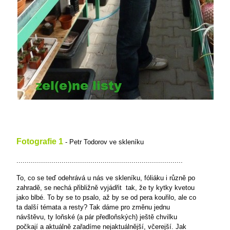
Fotografie 1
- Petr Todorov ve skleníku
.................................................................................
To, co se teď odehrává u nás ve skleníku, fóliáku i různě po
zahradě, se nechá přibližně vyjádřit tak, že ty kytky kvetou
jako blbé. To by se to psalo, až by se od pera kouřilo, ale co
ta další témata a resty? Tak dáme pro změnu jednu
návštěvu, ty loňské (a pár předloňských) ještě chvilku
počkají a aktuálně zařadíme nejaktuálnější, včerejší. Jak