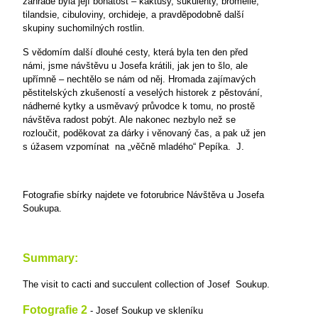
zahradě byla její bohatost – kaktusy, sukulenty, bromélie,
tilandsie, cibuloviny, orchideje, a pravděpodobně další
skupiny suchomilných rostlin.
S vědomím další dlouhé cesty, která byla ten den před
námi, jsme návštěvu u Josefa krátili, jak jen to šlo, ale
upřímně – nechtělo se nám od něj. Hromada zajímavých
pěstitelských zkušeností a veselých historek z pěstování,
nádherné kytky a usměvavý průvodce k tomu, no prostě
návštěva radost pobýt. Ale nakonec nezbylo než se
rozloučit, poděkovat za dárky i věnovaný čas, a pak už jen
s úžasem vzpomínat
na „věčně mladého“ Pepíka.
J.
Fotografie sbírky najdete ve fotorubrice Návštěva u Josefa
Soukupa.
Summary:
The visit to cacti and succulent collection of Josef Soukup.
Fotografie 2
- Josef Soukup ve skleníku