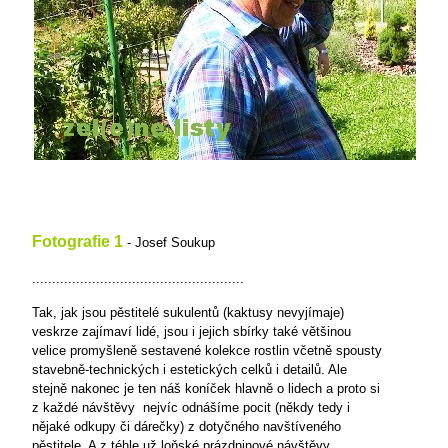
Fotografie 1
- Josef Soukup
.....................................................
Tak, jak jsou pěstitelé sukulentů (kaktusy nevyjímaje)
veskrze zajímaví lidé, jsou i jejich sbírky také většinou
velice promyšleně sestavené kolekce rostlin včetně spousty
stavebně-technických i estetických celků i detailů. Ale
stejně nakonec je ten náš koníček hlavně o lidech a proto si
z každé návštěvy
nejvíc odnášíme pocit (někdy tedy i
nějaké odkupy či dárečky) z dotyčného navštíveného
pěstitele. A z téhle už loňské prázdninové návštěvy