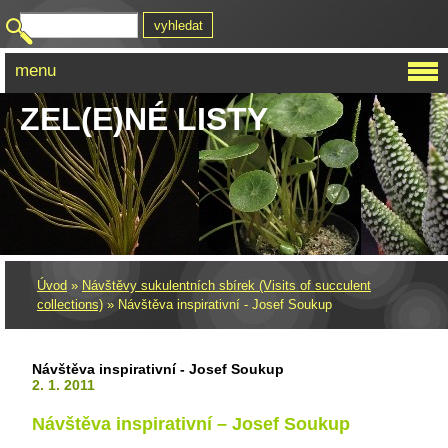
menu
ZEL(E)NÉ LISTY
Úvod
»
Návštěvy sukulentních sbírek (Visits of succulent
collections)
»
Návštěva inspirativní - Josef Soukup
Návštěva inspirativní - Josef Soukup
2. 1. 2011
Návštěva inspirativní – Josef Soukup