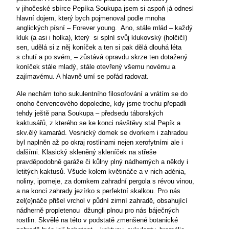
v jihočeské sbírce Pepíka Soukupa jsem si aspoň já odnesl
hlavní dojem, který bych pojmenoval podle mnoha
anglických písní – Forever young.
Ano, stále mlád – každý
kluk (a asi i holka), který
si splní svůj klukovský (holčičí)
sen, udělá si z něj koníček a ten si pak dělá dlouhá léta
s chutí a po svém, – zůstává opravdu skrze ten dotažený
koníček stále mladý, stále otevřený všemu novému a
zajímavému. A hlavně umí se pořád radovat.
Ale nechám toho sukulentního filosofování a vrátím se do
onoho červencového dopoledne, kdy jsme trochu přepadli
tehdy ještě pana Soukupa – předsedu táborských
kaktusářů, z kterého se ke konci návštěvy stal Pepík a
skv.ělý kamarád. Vesnický domek se dvorkem i zahradou
byl naplněn až po okraj rostlinami nejen xerofytními ale i
dalšími. Klasický skleněný skleníček na střeše
pravděpodobně garáže či kůlny plný nádherných a někdy i
letitých kaktusů. Všude kolem květináče a v nich adénia,
noliny, ipomeje, za domkem zahradní pergola s révou vinou,
a na konci zahrady jezírko s perfektní skalkou. Pro nás
zel(e)náče přišel vrchol v půdní zimní zahradě, obsahující
nádherně propletenou
džungli plnou pro nás báječných
rostlin. Skvělé na této v podstatě zmenšené botanické