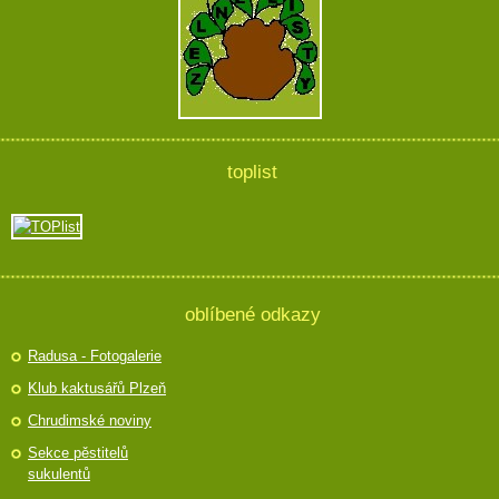
toplist
oblíbené odkazy
Radusa - Fotogalerie
Klub kaktusářů Plzeň
Chrudimské noviny
Sekce pěstitelů
sukulentů