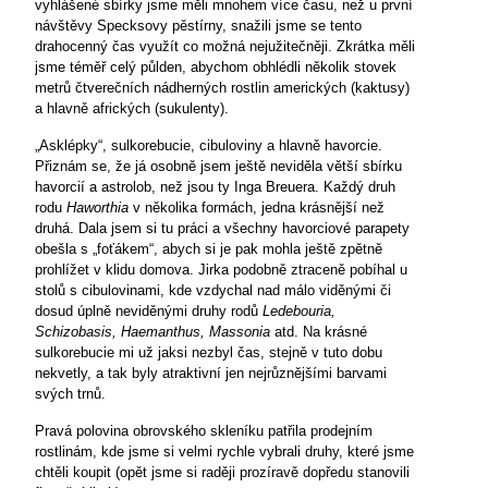
vyhlášené sbírky jsme měli mnohem více času, než u první
návštěvy Specksovy pěstírny, snažili jsme se tento
drahocenný čas využít co možná nejužitečněji. Zkrátka měli
jsme téměř celý půlden, abychom obhlédli několik stovek
metrů čtverečních nádherných rostlin amerických (kaktusy)
a hlavně afrických (sukulenty).
„Asklépky“, sulkorebucie, cibuloviny a hlavně havorcie.
Přiznám se, že já osobně jsem ještě neviděla větší sbírku
havorcií a astrolob, než jsou ty Inga Breuera. Každý druh
rodu
Haworthia
v několika formách, jedna krásnější než
druhá. Dala jsem si tu práci a všechny havorciové parapety
obešla s „foťákem“, abych si je pak mohla ještě zpětně
prohlížet v klidu domova. Jirka podobně ztraceně pobíhal u
stolů s cibulovinami, kde vzdychal nad málo viděnými či
dosud úplně neviděnými druhy rodů
Ledebouria,
Schizobasis, Haemanthus,
Massonia
atd. Na krásné
sulkorebucie mi už jaksi nezbyl čas, stejně v tuto dobu
nekvetly, a tak byly atraktivní jen nejrůznějšími barvami
svých trnů.
Pravá polovina obrovského skleníku patřila prodejním
rostlinám, kde jsme si velmi rychle vybrali druhy, které jsme
chtěli koupit (opět jsme si raději prozíravě dopředu stanovili