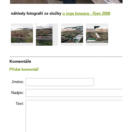
náhledy fotografií ze složky
u inga breuera - říjen 2008
Komentáře
Přidat komentář
Jméno:
Nadpis:
Text: