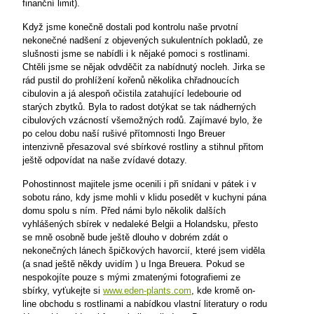
finanční limit).
Když jsme konečně dostali pod kontrolu naše prvotní
nekonečné nadšení z objevených sukulentních pokladů, ze
slušnosti jsme se nabídli i k nějaké pomoci s rostlinami.
Chtěli jsme se nějak odvděčit za nabídnutý nocleh. Jirka se
rád pustil do prohlížení kořenů několika chřadnoucích
cibulovin a já alespoň očistila zatahující ledebourie od
starých zbytků. Byla to radost dotýkat se tak nádherných
cibulových vzácností všemožných rodů. Zajímavé bylo, že
po celou dobu naší rušivé přítomnosti Ingo Breuer
intenzivně přesazoval své sbírkové rostliny a stihnul přitom
ještě odpovídat na naše zvídavé dotazy.
Pohostinnost majitele jsme ocenili i při snídani v pátek i v
sobotu ráno, kdy jsme mohli v klidu posedět v kuchyni pána
domu spolu s ním. Před námi bylo několik dalších
vyhlášených sbírek v nedaleké Belgii a Holandsku, přesto
se mně osobně bude ještě dlouho v dobrém zdát o
nekonečných lánech špičkových havorcií, které jsem viděla
(a snad ještě někdy uvidím ) u Inga Breuera. Pokud se
nespokojíte pouze s mými zmatenými fotografiemi ze
sbírky, vyťukejte si
www.eden-plants.com
, kde kromě on-
line obchodu s rostlinami a nabídkou vlastní literatury o rodu