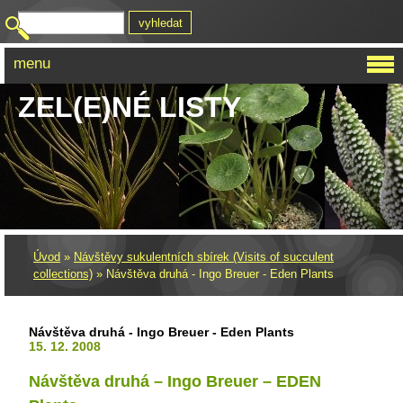
menu
ZEL(E)NÉ LISTY
Úvod
»
Návštěvy sukulentních sbírek (Visits of succulent
collections)
»
Návštěva druhá - Ingo Breuer - Eden Plants
Návštěva druhá - Ingo Breuer - Eden Plants
15. 12. 2008
Návštěva druhá – Ingo Breuer – EDEN