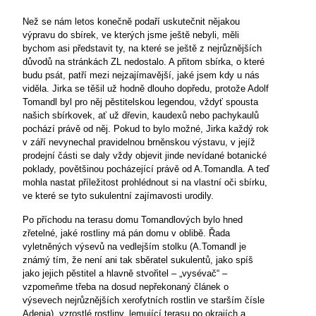
Než se nám letos konečně podaří uskutečnit nějakou
výpravu do sbírek, ve kterých jsme ještě nebyli, měli
bychom asi představit ty, na které se ještě z nejrůznějších
důvodů na stránkách ZL nedostalo. A přitom sbírka, o které
budu psát, patří mezi nejzajímavější, jaké jsem kdy u nás
viděla. Jirka se těšil už hodně dlouho dopředu, protože Adolf
Tomandl byl pro něj pěstitelskou legendou, vždyť spousta
našich sbírkovek, ať už dřevin, kaudexů nebo pachykaulů
pochází právě od něj. Pokud to bylo možné, Jirka každý rok
v září nevynechal pravidelnou brněnskou výstavu, v jejíž
prodejní části se daly vždy objevit jinde nevídané botanické
poklady, povětšinou pocházející právě od A.Tomandla. A teď
mohla nastat příležitost prohlédnout si na vlastní oči sbírku,
ve které se tyto sukulentní zajímavosti urodily.
Po příchodu na terasu domu Tomandlových bylo hned
zřetelné, jaké rostliny má pán domu v oblibě. Řada
vyletněných výsevů na vedlejším stolku (A.Tomandl je
známý tím, že není ani tak sběratel sukulentů, jako spíš
jako jejich pěstitel a hlavně stvořitel – „vysévač“ –
vzpomeňme třeba na dosud nepřekonaný článek o
výsevech nejrůznějších xerofytních rostlin ve starším čísle
Adenia), vzrostlé rostliny, lemující terasu po okrajích a