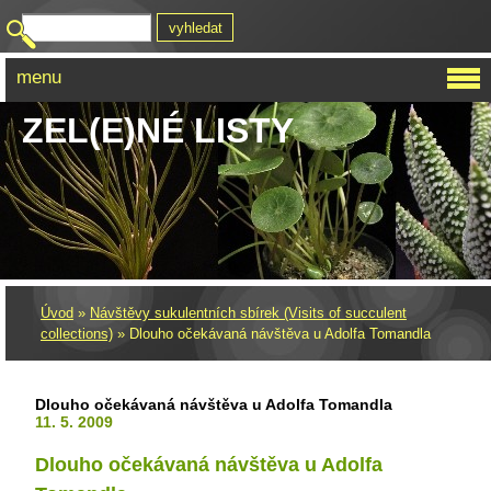
menu
ZEL(E)NÉ LISTY
Úvod
»
Návštěvy sukulentních sbírek (Visits of succulent
collections)
»
Dlouho očekávaná návštěva u Adolfa Tomandla
Dlouho očekávaná návštěva u Adolfa Tomandla
11. 5. 2009
Dlouho očekávaná návštěva u Adolfa