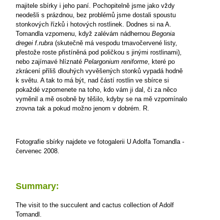
majitele sbírky i jeho paní. Pochopitelně jsme jako vždy
neodešli s prázdnou, bez problémů jsme dostali spoustu
stonkových řízků i hotových rostlinek. Dodnes si na A.
Tomandla vzpomenu, když zalévám nádhernou
Begonia
dregei f.rubra
(skutečně má vespodu tmavočervené listy,
přestože roste přistíněná pod poličkou s jinými rostlinami),
nebo zajímavé hlíznaté
Pelargonium reniforme
, které po
zkrácení příliš dlouhých vyvěšených stonků
vypadá hodně
k světu. A tak to má být, nad částí rostlin ve sbírce si
pokaždé vzpomenete na toho, kdo vám ji dal, či za něco
vyměnil a mě osobně by těšilo, kdyby se na mě vzpomínalo
zrovna tak a pokud možno jenom v dobrém.
R.
Fotografie sbírky najdete ve fotogalerii U Adolfa Tomandla -
červenec 2008.
Summary:
The visit to the succulent and cactus collection of Adolf
Tomandl.