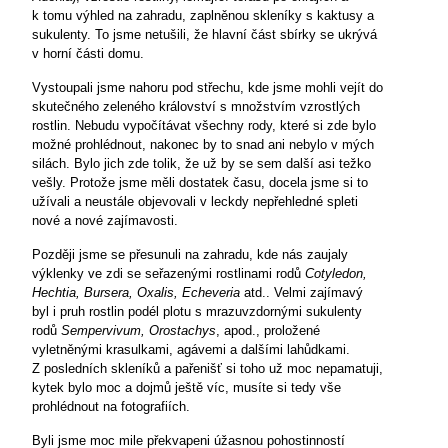
k tomu výhled na zahradu, zaplněnou skleníky s kaktusy a
sukulenty. To jsme netušili, že hlavní část sbírky se ukrývá
v horní části domu.
Vystoupali jsme nahoru pod střechu, kde jsme mohli vejít do
skutečného zeleného království s množstvím vzrostlých
rostlin. Nebudu vypočítávat všechny rody, které si zde bylo
možné prohlédnout, nakonec by to snad ani nebylo v mých
silách. Bylo jich zde tolik, že už by se sem další asi težko
vešly. Protože jsme měli dostatek času, docela jsme si to
užívali a neustále objevovali v leckdy nepřehledné spleti
nové a nové zajímavosti.
Později jsme se přesunuli na zahradu, kde nás zaujaly
výklenky ve zdi se seřazenými rostlinami rodů
Cotyledon,
Hechtia, Bursera, Oxalis, Echeveria
atd.. Velmi zajímavý
byl i pruh rostlin podél plotu s mrazuvzdornými sukulenty
rodů
Sempervivum, Orostachys
, apod., proložené
vyletněnými krasulkami, agávemi a dalšími lahůdkami.
Z posledních skleníků a pařenišť si toho už moc nepamatuji,
kytek bylo moc a dojmů ještě víc, musíte si tedy vše
prohlédnout na fotografiích.
Byli jsme moc mile překvapeni úžasnou pohostinností