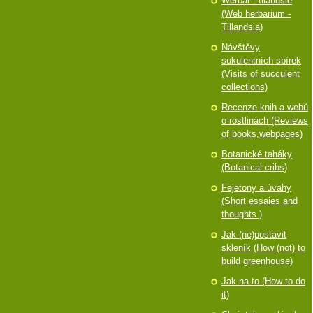
Werbář - tilandsie
(Web herbarium -
Tillandsia)
Návštěvy
sukulentních sbírek
(Visits of succulent
collections)
Recenze knih a webů
o rostlinách (Reviews
of books,webpages)
Botanické taháky
(Botanical cribs)
Fejetony a úvahy
(Short essaies and
thoughts )
Jak (ne)postavit
skleník (How (not) to
build greenhouse)
Jak na to (How to do
it)