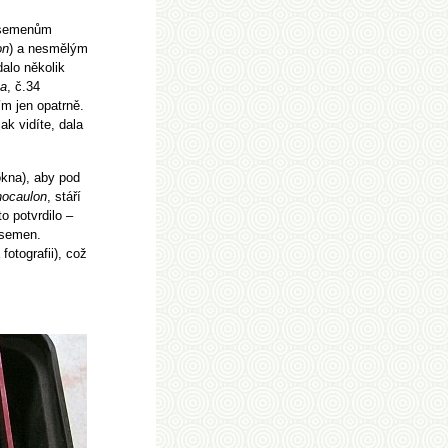
m semenům
on
) a nesmělým
dalo několik
ca
, č.34
tím jen opatrně.
ak vidíte, dala
okna), aby pod
hocaulon
, stáří
o potvrdilo –
 semen.
otografii), což