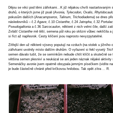
Dějou se věci pod těmi zářivkami…K již nějakou chvíli nastartovaný
druhů, o kterých jsme již psali (
Avonia, Tylecodon, Oxalis, Rhytidocaul
pokusům dalších (
Anacampseros, Talinum, Trichodiadema
) se dnes při
následovníků – č.2
Agave
, č.10
Cistanthe
, č.24
Jatropha
, č.32
Portula
Pseudogaltonia
a č.36
Sarcocaulon
, některé z nich velmi čile, další za
Zvlášť
Cistanthe
mě těší, semena půl roku po sklizni vůbec neklíčila a j
si říct až napřesrok. Cesty klíčení jsou naprosto nevyzpytatelné.
Zítřejší den už některé výsevy poputují na vzduch (na stolek u jižního 
zářivkami uvolnily místo dalším druhům. O vyřazení si řekl vysetý
Tric
semen dávalo tušit, že se semínkům nebude chtít klíčit a skutečně se t
většina semen plesniví a neukázal se ani jeden náznak nějaké aktivity
Semenáčky avonie jsem opatrně obsypala jemným písečkem (vidíte na f
je bude částečně chránit před krčkovou hnilobou. Tak opět zítra …
R.