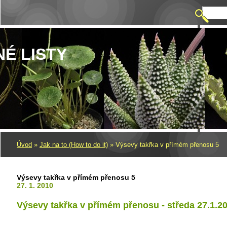
NÉ LISTY
Úvod
»
Jak na to (How to do it)
»
Výsevy takřka v přímém přenosu 5
Výsevy takřka v přímém přenosu 5
27. 1. 2010
Výsevy takřka v přímém přenosu -
středa 27.1.2