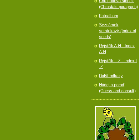
Chróstalovo slópek
(Chrostals paragraph)
Fotoalbum
Seznámek
semínkový (Index of
seeds)
Rejstřík A-H - Index
A-H
Rejstřík I -Z - Index I
-Z
Další odkazy
Hádej a poraď
(Guess and consult)