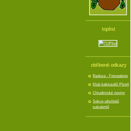
toplist
oblíbené odkazy
Radusa - Fotogalerie
Klub kaktusářů Plzeň
Chrudimské noviny
Sekce pěstitelů
sukulentů