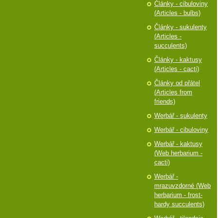
Články - cibuloviny
(Articles - bulbs)
Články - sukulenty
(Articles -
succulents)
Články - kaktusy
(Articles - cacti)
Články od přátel
(Articles from
friends)
Werbář - sukulenty
Werbář - cibuloviny
Werbář - kaktusy
(Web herbarium -
cacti)
Werbář -
mrazuvzdorné (Web
herbarium - frost-
hardy succulents)