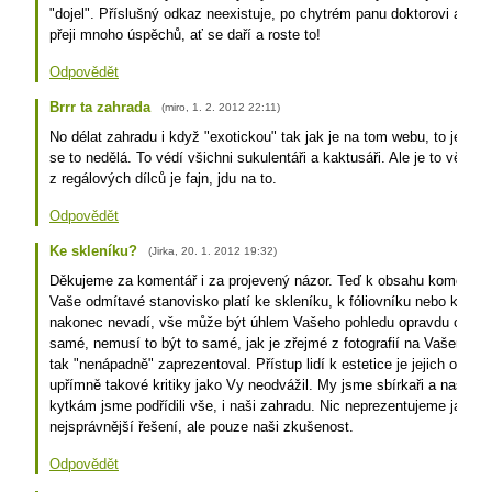
"dojel". Příslušný odkaz neexistuje, po chytrém panu doktorovi ani vi
přeji mnoho úspěchů, ať se daří a roste to!
Odpovědět
Brrr ta zahrada
(
miro
,
1. 2. 2012
22:11
)
No délat zahradu i když "exotickou" tak jak je na tom webu, to je sup
se to nedělá. To védí všichni sukulentáři a kaktusáři. Ale je to věc ná
z regálových dílců je fajn, jdu na to.
Odpovědět
Ke skleníku?
(
Jirka
,
20. 1. 2012
19:32
)
Děkujeme za komentář i za projevený názor. Teď k obsahu komentáře 
Vaše odmítavé stanovisko platí ke skleníku, k fóliovníku nebo k příst
nakonec nevadí, vše může být úhlem Vašeho pohledu opravdu ošklivé
samé, nemusí to být to samé, jak je zřejmé z fotografií na Vašem web
tak "nenápadně" zaprezentoval. Přístup lidí k estetice je jejich osobn
upřímně takové kritiky jako Vy neodvážil. My jsme sbírkaři a naší sb
kytkám jsme podřídili vše, i naši zahradu. Nic neprezentujeme jako
nejsprávnější řešení, ale pouze naši zkušenost.
Odpovědět