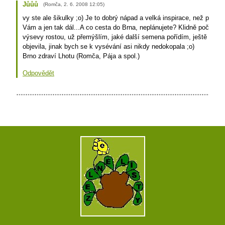
Jůůů
(
Romča
,
2. 6. 2008
12:05
)
vy ste ale šikulky ;o) Je to dobrý nápad a velká inspirace, než poříd
Vám a jen tak dál...A co cesta do Brna, neplánujete? Klidně počítejt
výsevy rostou, už přemýšlím, jaké další semena pořídím, ještě že s
objevila, jinak bych se k vysévání asi nikdy nedokopala ;o)
Brno zdraví Lhotu (Romča, Pája a spol.)
Odpovědět