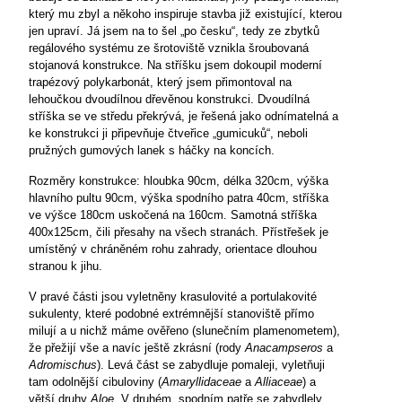
který mu zbyl a někoho inspiruje stavba již existující, kterou
jen upraví. Já jsem na to šel „po česku“, tedy ze zbytků
regálového systému ze šrotoviště vznikla šroubovaná
stojanová konstrukce. Na stříšku jsem dokoupil moderní
trapézový polykarbonát, který jsem přimontoval na
lehoučkou dvoudílnou dřevěnou konstrukci. Dvoudílná
stříška se ve středu překrývá, je řešená jako odnímatelná a
ke konstrukci ji připevňuje čtveřice „gumicuků“, neboli
pružných gumových lanek s háčky na koncích.
Rozměry konstrukce: hloubka 90cm, délka 320cm, výška
hlavního pultu 90cm, výška spodního patra 40cm, stříška
ve výšce 180cm uskočená na 160cm. Samotná stříška
400x125cm, čili přesahy na všech stranách. Přístřešek je
umístěný v chráněném rohu zahrady, orientace dlouhou
stranou k jihu.
V pravé části jsou vyletněny krasulovité a portulakovité
sukulenty, které podobné extrémnější stanoviště přímo
milují a u nichž máme ověřeno (slunečním plamenometem),
že přežijí vše a navíc ještě zkrásní (rody
Anacampseros
a
Adromischus
). Levá část se zabydluje pomaleji, vyletňuji
tam odolnější cibuloviny (
Amaryllidaceae
a
Alliaceae
) a
větší druhy
Aloe
. V druhém, spodním patře se zabydlely