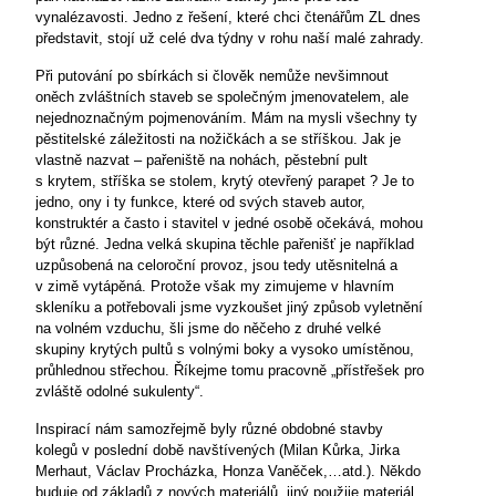
vynalézavosti. Jedno z řešení, které chci čtenářům ZL dnes
představit, stojí už celé dva týdny v rohu naší malé zahrady.
Při putování po sbírkách si člověk nemůže nevšimnout
oněch zvláštních staveb se společným jmenovatelem, ale
nejednoznačným pojmenováním. Mám na mysli všechny ty
pěstitelské záležitosti na nožičkách a se stříškou. Jak je
vlastně nazvat – pařeniště na nohách, pěstební pult
s krytem, stříška se stolem, krytý otevřený parapet ? Je to
jedno, ony i ty funkce, které od svých staveb autor,
konstruktér a často i stavitel v jedné osobě očekává, mohou
být různé. Jedna velká skupina těchle pařenišť je například
uzpůsobená na celoroční provoz, jsou tedy utěsnitelná a
v zimě vytápěná. Protože však my zimujeme v hlavním
skleníku a potřebovali jsme vyzkoušet jiný způsob vyletnění
na volném vzduchu, šli jsme do něčeho z druhé velké
skupiny krytých pultů s volnými boky a vysoko umístěnou,
průhlednou střechou. Říkejme tomu pracovně „přístřešek pro
zvláště odolné sukulenty“.
Inspirací nám samozřejmě byly různé obdobné stavby
kolegů v poslední době navštívených (Milan Kůrka, Jirka
Merhaut, Václav Procházka, Honza Vaněček,…atd.). Někdo
buduje od základů z nových materiálů, jiný použije materiál,