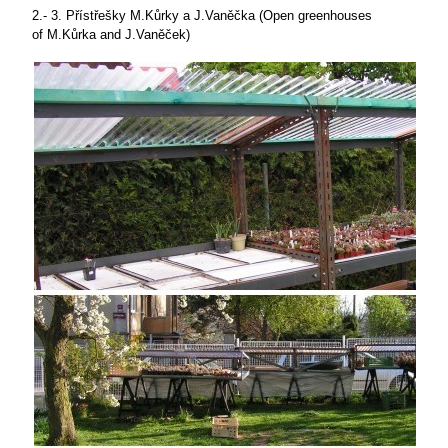
2.- 3. Přístřešky M.Kůrky a J.Vaněčka (Open greenhouses
of M.Kůrka and J.Vaněček)