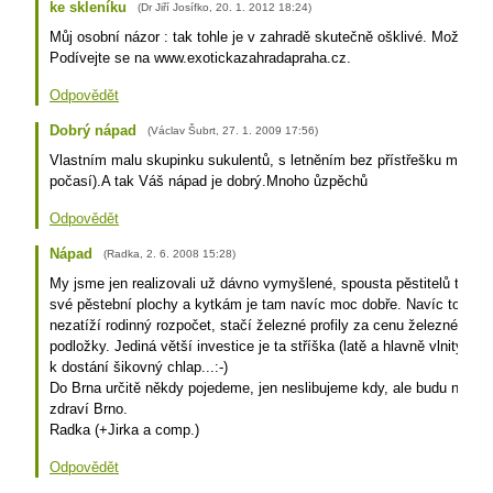
ke skleníku
(
Dr Jiří Josífko
,
20. 1. 2012
18:24
)
Můj osobní názor : tak tohle je v zahradě skutečně ošklivé. Možná účel
Podívejte se na www.exotickazahradapraha.cz.
Odpovědět
Dobrý nápad
(
Václav Šubrt
,
27. 1. 2009
17:56
)
Vlastním malu skupinku sukulentů, s letněním bez přístřešku mám star
počasí).A tak Váš nápad je dobrý.Mnoho ůzpěchů
Odpovědět
Nápad
(
Radka
,
2. 6. 2008
15:28
)
My jsme jen realizovali už dávno vymyšlené, spousta pěstitelů takhl
své pěstební plochy a kytkám je tam navíc moc dobře. Navíc to finan
nezatíží rodinný rozpočet, stačí železné profily za cenu železného šr
podložky. Jediná větší investice je ta stříška (latě a hlavně vlnitý Mar
k dostání šikovný chlap...:-)
Do Brna určitě někdy pojedeme, jen neslibujeme kdy, ale budu na tom 
zdraví Brno.
Radka (+Jirka a comp.)
Odpovědět