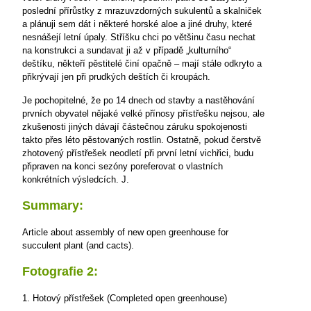
poslední přírůstky z mrazuvzdorných sukulentů a skalniček
a plánuji sem dát i některé horské aloe a jiné druhy, které
nesnášejí letní úpaly. Stříšku chci po většinu času nechat
na konstrukci a sundavat ji až v případě „kulturního“
deštíku, někteří pěstitelé činí opačně – mají stále odkryto a
přikrývají jen při prudkých deštích či kroupách.
Je pochopitelné, že po 14 dnech od stavby a nastěhování
prvních obyvatel nějaké velké přínosy přístřešku
nejsou, ale
zkušenosti jiných dávají částečnou záruku spokojenosti
takto přes léto pěstovaných rostlin. Ostatně, pokud čerstvě
zhotovený přístřešek neodletí při první letní vichřici, budu
připraven na konci sezóny poreferovat o vlastních
konkrétních výsledcích.
J.
Summary:
Article about assembly of new open greenhouse for
succulent plant (and cacts).
Fotografie 2:
1. Hotový přístřešek (Completed open greenhouse)