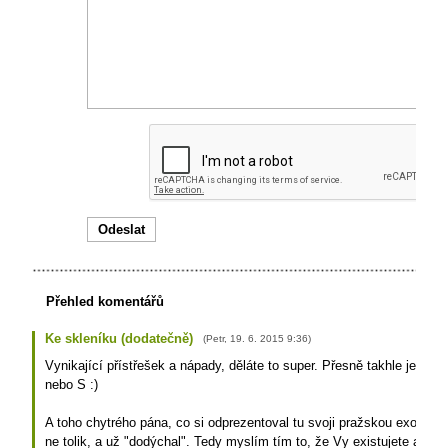
Přehled komentářů
Ke skleníku (dodatečně)
(
Petr
,
19. 6. 2015
9:36
)
Vynikající přístřešek a nápady, děláte to super. Přesně takhle je to u
nebo S :)
A toho chytrého pána, co si odprezentoval tu svoji pražskou exotiku? S
ne tolik, a už "dodýchal". Tedy myslím tím to, že Vy existujete a jede