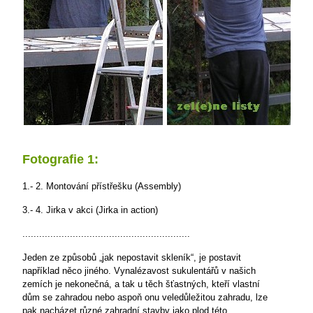
Fotografie 1:
1.- 2. Montování přístřešku (Assembly)
3.- 4. Jirka v akci (Jirka in action)
............................................................
Jeden ze způsobů „jak nepostavit skleník“, je postavit
například něco jiného. Vynalézavost sukulentářů v našich
zemích je nekonečná, a tak u těch šťastných, kteří vlastní
dům se zahradou nebo aspoň onu veledůležitou zahradu, lze
pak nacházet různé zahradní stavby jako plod této