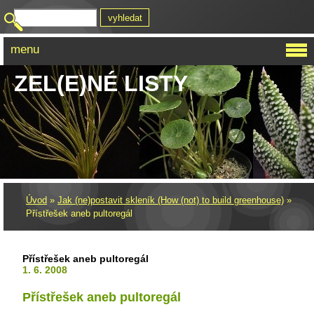
menu
ZEL(E)NÉ LISTY
Úvod
»
Jak (ne)postavit skleník (How (not) to build greenhouse)
»
Přístřešek aneb pultoregál
Přístřešek aneb pultoregál
1. 6. 2008
Přístřešek aneb pultoregál