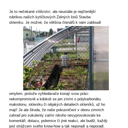
Je to nečekané vítězství, ale neustále je nejčtenější
rubrikou našich kytičkových Zelných listů
Stavba
skleníku.
Je možné, že většina čtenářů
k nám zabloudí
omylem, protože vyhledávače konají svou práci
nekompromisně a kdokoli se jen zmíní o polykarbonátu,
makrolonu, skleníku či nějakých detailech skleníků, už ho
mají! Je ale škoda, že naše
pokusničení v oboru zimních
zahrad pro sukulenty zatím nikoho nevyprovokovalo ke
komentáři, dotazu, polemice či
jiné reakci, ale budiž, každý
jest strážcem svého know-how a tak
neporadí a neporadí.