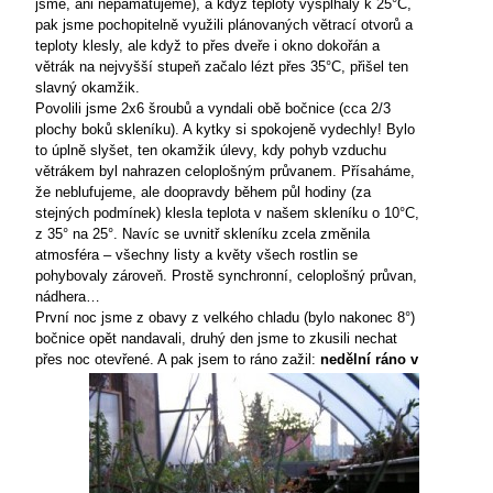
jsme, ani nepamatujeme), a když teploty vyšplhaly k 25°C,
pak jsme pochopitelně využili plánovaných větrací otvorů a
teploty klesly, ale když to přes dveře i okno dokořán a
větrák na nejvyšší stupeň začalo lézt přes
35°C
, přišel ten
slavný okamžik.
Povolili jsme 2x6 šroubů a vyndali obě bočnice (cca 2/3
plochy boků skleníku). A kytky si spokojeně vydechly! Bylo
to úplně slyšet, ten okamžik úlevy, kdy pohyb vzduchu
větrákem byl nahrazen celoplošným průvanem. Přísaháme,
že neblufujeme, ale doopravdy během půl hodiny (za
stejných podmínek) klesla teplota v našem skleníku o
10°C
,
z 35° na 25°. Navíc se uvnitř skleníku zcela změnila
atmosféra – všechny listy a květy všech rostlin se
pohybovaly zároveň. Prostě synchronní, celoplošný průvan,
nádhera…
První noc jsme z obavy z velkého chladu (bylo nakonec 8°)
bočnice opět nandavali, druhý den jsme to zkusili nechat
přes noc otevřené.
A pak jsem to ráno zažil:
nedělní ráno v