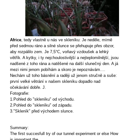
Africe
, tedy vlastně u nás ve skleníku: Je neděle, mírně
před sedmou ráno a silné slunce se přehupuje přes obzor,
aby rozpálilo zem. Je 7,5°C, voňavý vzdoušek a lehký
větřík. A kytky, i ty nejchoulostivější a nejteplomilnější, jsou
nadšené z toho rána a natěšené na další slunečný den. A já
mezi nimi jenom pobíhám a skoro je nepoznávám….
Nechám už toho básnění a raději už jenom stručně a suše:
první velké větrání v našem skleníku dopadlo nad
očekávání dobře.
J.
Fotografie:
1.Pohled do "skleníku" od východu.
2.Pohled do "skleníku" od západu.
3."Skleník" před východem slunce.
Summary:
The first succesfull try of our tunnel experiment or else How
is important the