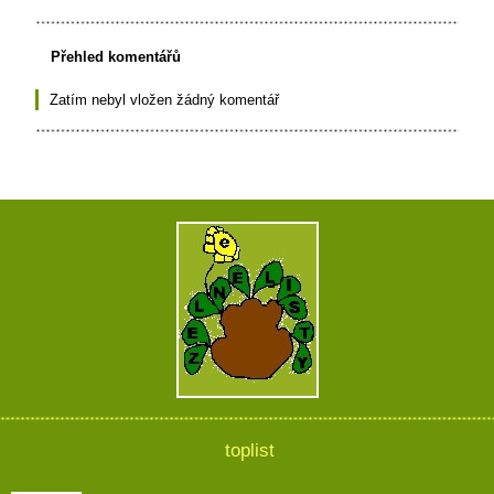
Přehled komentářů
Zatím nebyl vložen žádný komentář
toplist