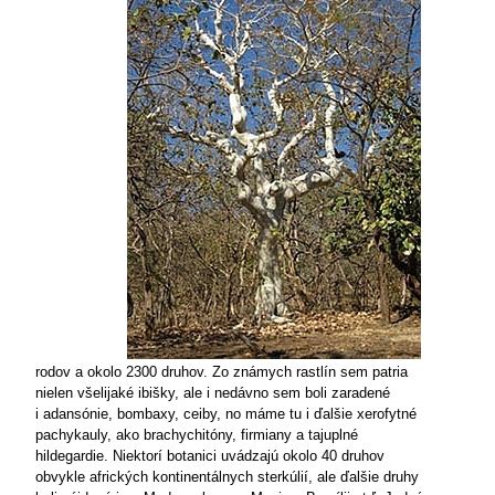
rodov
a okolo 2300 druhov. Zo známych rastlín sem patria
nielen všelijaké ibišky, ale i nedávno sem
boli zaradené
i
adansónie, bombaxy, ceiby, no máme tu i ďalšie xerofytné
pachykauly, ako brachychitóny, firmiany a tajuplné
hildegardie. Niektorí botanici uvádzajú okolo 40 druhov
obvykle afrických kontinentálnych sterkúlií, ale ďalšie druhy