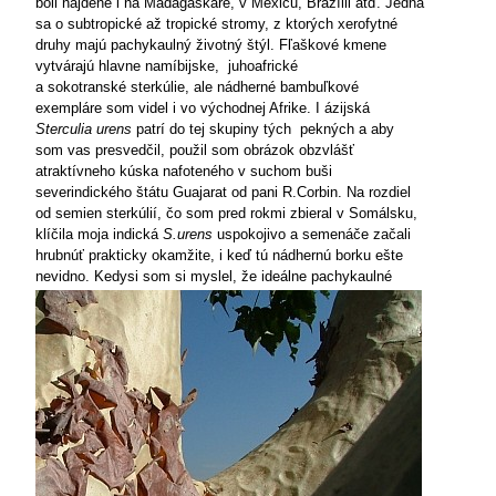
boli nájdené i na Madagaskare, v Mexicu, Brazílii atď. Jedná
sa o subtropické až tropické stromy, z ktorých
xerofytné
druhy majú pachykaulný životný štýl. Fľaškové kmene
vytvárajú hlavne namíbijske, juhoafrické
a sokotranské
sterkúlie, ale nádherné bambuľkové
exempláre som videl i vo východnej Afrike. I
ázijská
Sterculia urens
patrí do tej skupiny tých
pekných a aby
som vas presvedčil, použil som obrázok obzvlášť
atraktívneho kúska
nafoteného v suchom buši
severindického štátu Guajarat od pani R.Corbin. Na rozdiel
od semien sterkúlií, čo som pred rokmi zbieral v Somálsku,
klíčila
moja indická
S.urens
uspokojivo a semenáče začali
hrubnúť prakticky okamžite, i keď tú nádhernú borku ešte
nevidno. Kedysi som si myslel, že ideálne
pachykaulné