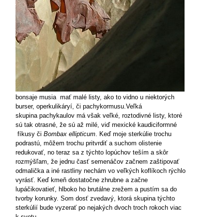
bonsaje musia
mať malé listy, ako to vidno u niektorých
burser, operkulikáryí, či pachykormusu.Veľká
skupina
pachykaulov má však
veľké, roztodivné listy,
ktoré
sú tak otrasné, že sú až milé, viď mexické kaudiciformné
fíkusy či
Bombax ellipticum
. Keď moje sterkúlie
trochu
podrastú, môžem trochu pritvrdiť a suchom olistenie
redukovať, no teraz sa z týchto lopúchov teším a skôr
rozmýšľam, že jednu časť semenáčov začnem zaštipovať
odmalička a iné rastliny nechám vo veľkých koflíkoch
rýchlo
vyrásť. Keď kmeň dostatočne zhrubne a začne
lupáčikovatieť, hlboko ho brutálne zrežem a pustím sa do
tvorby korunky. Som dosť zvedavý, ktorá skupina týchto
sterkúlií bude vyzerať po nejakých dvoch troch rokoch viac
k svetu.