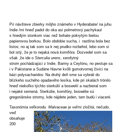
Pri návšteve
zbierky
môjho známeho v Hyderabate/ na juhu
Indie /mi hneď padol do oka asi polmetrový pachykaul
s hnedým stonkom
viac než bohate pokrytým
bielou
papierovou borkou. Bolo obdobie sucha, i
rastlina bola bez
listov, no aj tak som sa k nej
prudko
rozbehol, lebo som si
bol istý, že je to nejaká nová komifóra. Dozvedel som sa
však ,že ide o
Sterculia urens
, xerofytný
strom
pochádzajúci z Indie, Barmy a Ceylónu, no pestuje sa
i v Pakistane a Sudáne hlavne kvôli gumotvornej živici na
bázi polysacharidov. Na druhý deň sme sa vybrali do
blízkeho
suchého opadavého lesíka, kde pri skalách
trónilo
hneď niekoľko týchto sterkúlií
a boswelií a nazbieral som
i nejaké semená. Sterkúlie, komifóry, boswélie sú
gregoriánske stromy, kde nájdete jeden,
tam budú
i viaceré.
Taxonómia
veľkorodu
Malvaceae
je
veľmi zložitá, nečudo,
veď
obsahuje
200