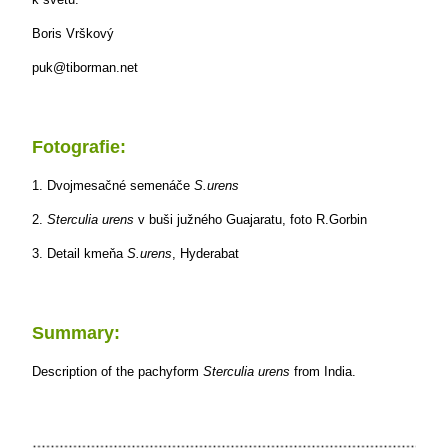
Boris Vrškový
puk@tiborman.net
Fotografie:
1. Dvojmesačné semenáče
S.urens
2.
Sterculia urens
v buši južného Guajaratu, foto R.Gorbin
3. Detail kmeňa
S.urens
, Hyderabat
Summary:
Description of the pachyform
Sterculia urens
from India.