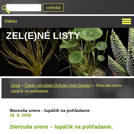
menu
ZEL(E)NÉ LISTY
Úvod
»
Články od přátel (Articles from friends)
»
Sterculia urens -
lupáčik na pohĺadanie
Sterculia urens - lupáčik na pohĺadanie
18. 9. 2009
Sterculia urens
– lupáčik na pohľadanie.