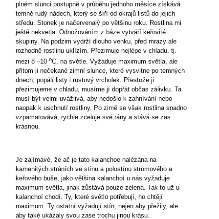
plném slunci postupně v průběhu jednoho měsíce získává
temně rudý nádech, který se šíří od okrajů listů do jejich
středu. Stonek je načervenalý po většinu roku. Rostlina mi
ještě nekvetla. Odnožováním z báze vytváří keřovité
skupiny. Na podzim vydrží dlouho venku, před mrazy ale
rozhodně rostlinu uklízím. Přezimuje nejlépe v chladu, tj.
o
mezi 8 –10
C, na světle. Vyžaduje maximum světla, ale
přitom ji nečekané zimní slunce, které vysvitne po temných
dnech, popálí listy i růstový vrcholek. Přestože ji
přezimujeme v chladu, musíme jí dopřát občas zálivku. Ta
musí být velmi uvážlivá, aby nedošlo k zahnívání nebo
naopak k uschnutí rostliny. Po zimě se však rostlina snadno
vzpamatovává, rychle zceluje své rány a stává se zas
krásnou.
Je zajímavé, že ač je tato kalanchoe nalézána na
kamenitých stráních ve stínu a polostínu stromového a
keřového buše, jako většina kalanchoí u nás vyžaduje
maximum světla, jinak zůstává pouze zelená. Tak to už u
kalanchoí chodí. Ty, které světlo potřebují, ho chtějí
maximum. Ty ostatní vyžadují stín, nejen aby přežily, ale
aby také ukázaly svou zase trochu jinou krásu.