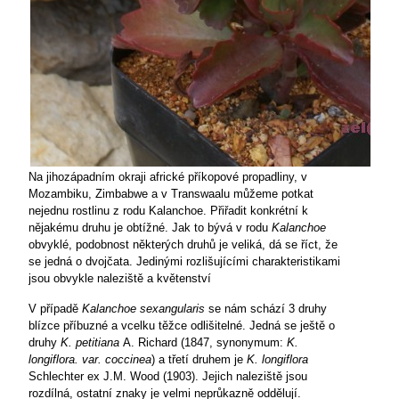
Na jihozápadním okraji africké příkopové propadliny, v
Mozambiku, Zimbabwe a v Transwaalu můžeme potkat
nejednu rostlinu z rodu Kalanchoe. Přiřadit konkrétní
k
nějakému druhu je obtížné. Jak to bývá v rodu
Kalanchoe
obvyklé, podobnost některých druhů je veliká, dá se říct, že
se jedná o dvojčata. Jedinými rozlišujícími charakteristikami
jsou obvykle naleziště a květenství
V případě
Kalanchoe sexangularis
se nám schází 3 druhy
blízce příbuzné a vcelku těžce odlišitelné. Jedná se ještě o
druhy
K. petitiana
A. Richard (1847, synonymum:
K.
longiflora. var. coccinea
) a třetí druhem je
K. longiflora
Schlechter ex J.M. Wood (1903). Jejich naleziště jsou
rozdílná, ostatní znaky je velmi neprůkazně oddělují.