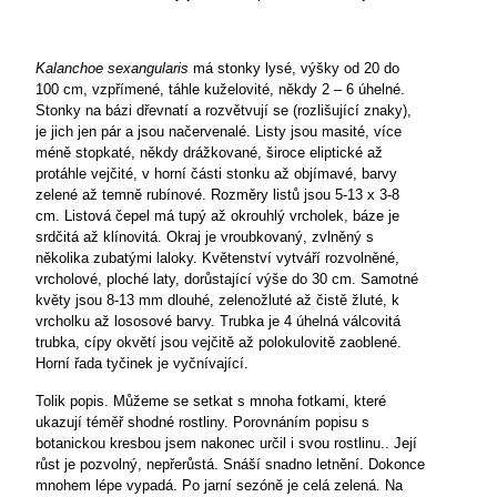
Kalanchoe sexangularis
má stonky lysé, výšky od 20 do
100 cm, vzpřímené, táhle kuželovité, někdy 2 – 6 úhelné.
Stonky na bázi dřevnatí a rozvětvují se (rozlišující znaky),
je jich jen pár a jsou načervenalé. Listy jsou masité, více
méně stopkaté, někdy drážkované, široce eliptické až
protáhle vejčité, v horní části stonku až objímavé, barvy
zelené až temně rubínové. Rozměry listů jsou 5-13 x 3-8
cm. Listová čepel má tupý až okrouhlý vrcholek, báze je
srdčitá až klínovitá. Okraj je vroubkovaný, zvlněný s
několika zubatými laloky. Květenství vytváří rozvolněné,
vrcholové, ploché laty, dorůstající výše do 30 cm. Samotné
květy jsou 8-13 mm dlouhé, zelenožluté až čistě žluté, k
vrcholku až lososové barvy. Trubka je 4 úhelná válcovitá
trubka, cípy okvětí jsou vejčitě
až polokulovitě zaoblené.
Horní řada tyčinek je vyčnívající.
Tolik popis. Můžeme se setkat s mnoha fotkami, které
ukazují téměř shodné rostliny. Porovnáním popisu s
botanickou kresbou jsem nakonec určil i svou rostlinu.. Její
růst je pozvolný, nepřerůstá. Snáší snadno letnění. Dokonce
mnohem lépe vypadá. Po jarní sezóně je celá zelená. Na