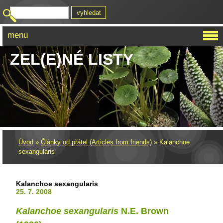
menu
ZEL(E)NÉ LISTY
Úvod
»
Články od přátel (Articles from friends)
»
Kalanchoe
sexangularis
Kalanchoe sexangularis
25. 7. 2008
Kalanchoe sexangularis
N.E. Brown