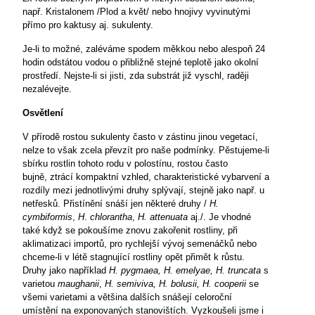
např. Kristalonem /Plod a květ/ nebo hnojivy vyvinutými
přímo pro kaktusy aj. sukulenty.
Je-li to možné, zaléváme spodem měkkou nebo alespoň 24
hodin odstátou vodou o přibližně stejné teplotě jako okolní
prostředí. Nejste-li si jisti, zda substrát již vyschl, raději
nezalévejte.
Osvětlení
V přírodě rostou sukulenty často v zástinu jinou vegetací,
nelze to však zcela převzít pro naše podmínky. Pěstujeme-li
sbírku rostlin tohoto rodu v polostínu, rostou často
bujně,
ztrácí kompaktní vzhled, charakteristické vybarvení a
rozdíly
mezi jednotlivými druhy splývají, stejně jako např. u
netřesků. Přistínění snáší jen některé druhy /
H.
cymbiformis
,
H
.
chlorantha
,
H. attenuata
aj./. Je vhodné
také když
se pokoušíme znovu zakořenit rostliny, při
aklimatizaci importů, pro rychlejší vývoj semenáčků nebo
chceme-li
v létě stagnující rostliny opět přimět k růstu.
Druhy jako například
H. pygmaea, H. emelyae, H. truncata
s
varietou
maughanii
,
H. semiviva, H. bolusii, H. cooperii
se
všemi varietami a většina dalších snášejí celoroční
umístění na exponovaných stanovištích. Vyzkoušeli jsme i