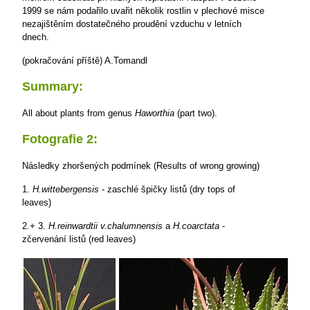
1999 se nám podařilo uvařit několik rostlin v plechové misce
nezajištěním dostatečného proudění vzduchu v letních
dnech.
(pokračování příště) A.Tomandl
Summary:
All about plants from genus
Haworthia
(part two).
Fotografie 2:
Následky zhoršených podmínek (Results of wrong growing)
1.
H.wittebergensis
- zaschlé špičky listů (dry tops of
leaves)
2.+ 3.
H.reinwardtii v.chalumnensis
a
H.coarctata
-
zčervenání listů (red leaves)