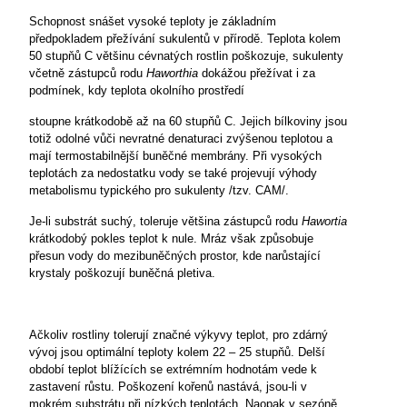
Schopnost snášet vysoké teploty
je základním
předpokladem přežívání sukulentů v přírodě. Teplota kolem
50 stupňů C většinu cévnatých rostlin poškozuje, sukulenty
včetně zástupců rodu
Haworthia
dokážou přežívat i za
podmínek, kdy teplota okolního prostředí
stoupne krátkodobě až na 60 stupňů C. Jejich bílkoviny jsou
totiž odolné vůči nevratné denaturaci zvýšenou teplotou a
mají termostabilnější buněčné membrány. Při vysokých
teplotách za nedostatku vody se také projevují výhody
metabolismu typického pro sukulenty /tzv. CAM/.
Je-li substrát suchý, toleruje většina zástupců rodu
Hawortia
krátkodobý pokles teplot k nule. Mráz však způsobuje
přesun vody do mezibuněčných prostor, kde narůstající
krystaly poškozují buněčná pletiva.
Ačkoliv rostliny tolerují značné výkyvy teplot, pro zdárný
vývoj jsou optimální teploty kolem 22 – 25 stupňů. Delší
období teplot blížících se extrémním hodnotám vede k
zastavení růstu. Poškození kořenů nastává, jsou-li v
mokrém substrátu při nízkých teplotách. Naopak v sezóně