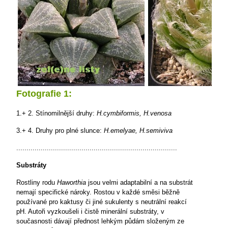
Fotografie 1:
1.+ 2. Stínomilnější druhy:
H.cymbiformis, H.venosa
3.+ 4. Druhy pro plné slunce:
H.emelyae, H.semiviva
...............................................................................
Substráty
Rostliny rodu
Haworthia
jsou velmi adaptabilní a na substrát
nemají specifické nároky. Rostou v každé směsi běžně
používané pro kaktusy či jiné sukulenty
s neutrální reakcí
pH. Autoři vyzkoušeli i čistě
minerální substráty, v
současnosti dávají přednost lehkým půdám složeným ze