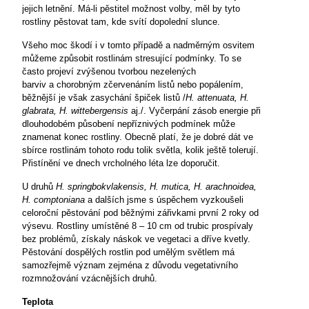
jejich letnění. Má-li pěstitel možnost volby, měl by tyto
rostliny pěstovat tam, kde svítí dopolední slunce.
Všeho moc škodí i v tomto případě a nadměrným osvitem
můžeme způsobit rostlinám stresující podmínky. To se
často projeví zvýšenou tvorbou nezelených
barviv
a
chorobným zčervenáním listů nebo popálením,
běžnější je však zasychání špiček listů /
H. attenuata, H.
glabrata, H. wittebergensis
aj./. Vyčerpání zásob energie při
dlouhodobém působení nepříznivých podmínek může
znamenat konec rostliny. Obecně platí, že je dobré dát ve
sbírce rostlinám tohoto rodu tolik světla,
kolik ještě tolerují.
Přistínění ve dnech vrcholného léta lze doporučit.
U druhů
H. springbokvlakensis, H. mutica, H. arachnoidea,
H. comptoniana
a dalších jsme s úspěchem vyzkoušeli
celoroční pěstování pod běžnými zářivkami první 2 roky od
výsevu. Rostliny umístěné 8 – 10 cm od trubic prospívaly
bez problémů, získaly náskok ve vegetaci a dříve kvetly.
Pěstování dospělých rostlin pod umělým světlem má
samozřejmě význam zejména z důvodu vegetativního
rozmnožování vzácnějších druhů.
Teplota