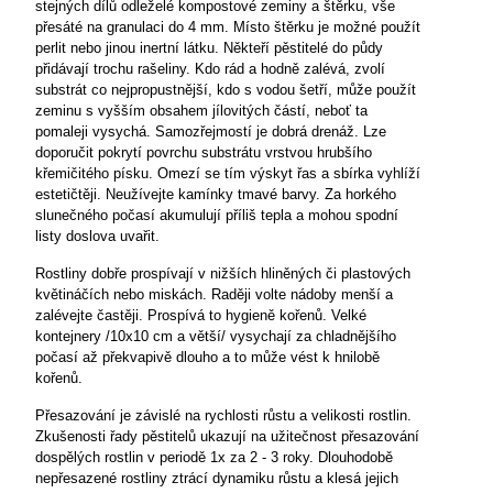
stejných dílů odleželé kompostové zeminy a štěrku, vše
přesáté na granulaci do 4 mm. Místo štěrku je možné použít
perlit nebo jinou inertní látku. Někteří pěstitelé do půdy
přidávají trochu rašeliny. Kdo rád a hodně zalévá, zvolí
substrát co nejpropustnější, kdo s vodou šetří, může použít
zeminu s vyšším obsahem jílovitých částí, neboť ta
pomaleji vysychá. Samozřejmostí je dobrá drenáž. Lze
doporučit pokrytí povrchu substrátu vrstvou hrubšího
křemičitého písku. Omezí se tím výskyt řas a sbírka vyhlíží
estetičtěji. Neužívejte kamínky tmavé barvy. Za horkého
slunečného počasí akumulují příliš tepla a mohou spodní
listy doslova uvařit.
Rostliny dobře prospívají v nižších hliněných či plastových
květináčích nebo miskách. Raději volte nádoby menší a
zalévejte častěji. Prospívá to hygieně kořenů. Velké
kontejnery /10x10 cm a větší/ vysychají za chladnějšího
počasí až překvapivě dlouho a to může vést k hnilobě
kořenů.
Přesazování je závislé na rychlosti růstu a velikosti rostlin.
Zkušenosti řady pěstitelů ukazují na užitečnost přesazování
dospělých rostlin v periodě 1x za 2 - 3 roky. Dlouhodobě
nepřesazené rostliny ztrácí dynamiku růstu a
klesá jejich