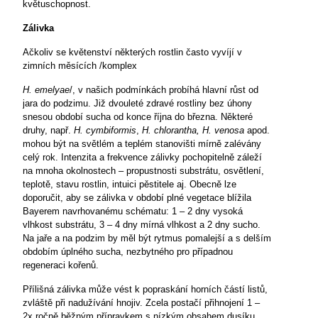
květuschopnost.
Zálivka
Ačkoliv se květenství některých rostlin často vyvíjí v
zimních měsících
/komplex
H. emelyae
/, v našich podmínkách probíhá hlavní růst od
jara do podzimu. Již dvouleté zdravé rostliny bez úhony
snesou období sucha od konce října do března. Některé
druhy, např.
H.
cymbiformis
,
H. chlorantha, H. venosa
apod.
mohou být na světlém a teplém stanovišti mírně zalévány
celý rok. Intenzita a frekvence zálivky pochopitelně záleží
na mnoha okolnostech – propustnosti substrátu, osvětlení,
teplotě, stavu rostlin, intuici pěstitele aj. Obecně lze
doporučit, aby se zálivka v období plné vegetace blížila
Bayerem navrhovanému schématu: 1 – 2 dny vysoká
vlhkost substrátu, 3 – 4 dny mírná vlhkost
a 2 dny sucho.
Na jaře a na podzim by měl být rytmus pomalejší a s delším
obdobím úplného sucha, nezbytného pro případnou
regeneraci kořenů.
Přílišná zálivka může vést k popraskání horních částí listů,
zvláště při nadužívání hnojiv. Zcela postačí přihnojení 1 –
2x ročně běžným přípravkem s nízkým obsahem dusíku,