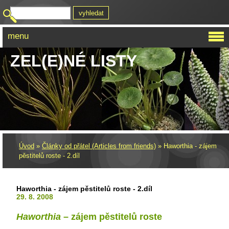
menu
ZEL(E)NÉ LISTY
Úvod
»
Články od přátel (Articles from friends)
»
Haworthia - zájem
pěstitelů roste - 2.díl
Haworthia - zájem pěstitelů roste - 2.díl
29. 8. 2008
Haworthia
– zájem pěstitelů roste