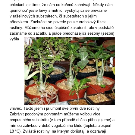
ohledání zjistíme, že nám od kořenů zahnívají. Někdy nám
„pomohou“ ještě larvy smutnic, vyskytující se převážně
v rašelinových substrátech, či substrátech s jejím
přídavkem. Zachránit se povede pouze vrcholový řízek
rostliny. Můžeme ho sice úspěšně zakořenit, ale v podstatě
začínáme od začátku a
práce předcházející sezóny (sezón)
vyšla
vniveč. Takto jsem i já umořil své první dvě rostliny.
Zabránit podobným pohromám můžeme volbou více
propustného substrátu (v tom případě občas přihnojujeme) a
mírnou zálivkou v době vegetačního klidu (teplota alespoň
18 °C
). Zvláště rostliny, na kterým dorůstají a dozrávají