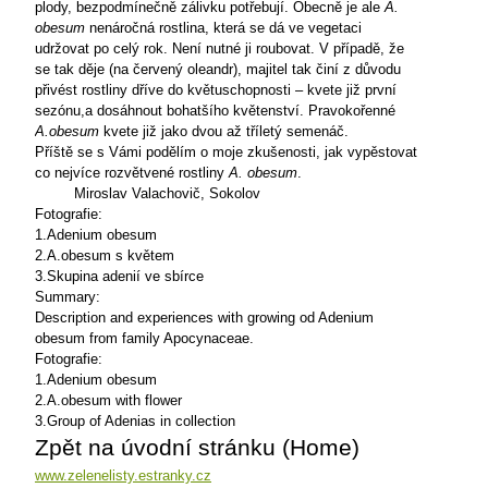
plody, bezpodmínečně zálivku potřebují. Obecně je ale
A.
obesum
nenáročná rostlina, která se dá ve vegetaci
udržovat po celý rok. Není nutné ji roubovat. V případě, že
se tak děje (na červený oleandr), majitel tak činí z důvodu
přivést rostliny dříve do květuschopnosti – kvete již první
sezónu,a dosáhnout bohatšího květenství. Pravokořenné
A.obesum
kvete již jako dvou až tříletý semenáč.
Příště se s Vámi podělím o moje zkušenosti, jak vypěstovat
co nejvíce rozvětvené rostliny
A. obesum
.
Miroslav Valachovič, Sokolov
Fotografie:
1.Adenium obesum
2.A.obesum s květem
3.Skupina adenií ve sbírce
Summary:
Description and experiences with growing od Adenium
obesum from family Apocynaceae.
Fotografie:
1.Adenium obesum
2.A.obesum with flower
3.Group of Adenias in collection
Zpět na úvodní stránku (Home)
www.zelenelisty.estranky.cz