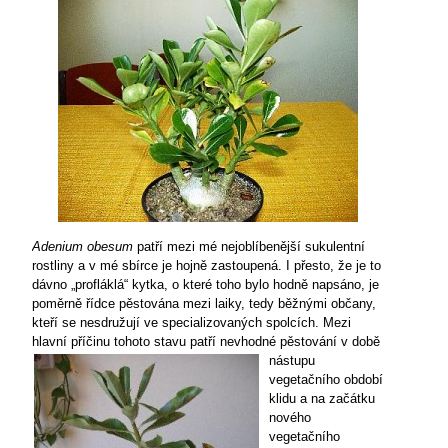
Adenium obesum
patří mezi mé nejoblíbenější sukulentní
rostliny a v mé sbírce je hojně zastoupená. I přesto, že je to
dávno „profláklá“ kytka, o které toho bylo hodně napsáno, je
poměrně řídce pěstována mezi laiky, tedy běžnými občany,
kteří se nesdružují ve specializovaných spolcích. Mezi
hlavní příčinu tohoto stavu patří
nevhodné pěstování v době
nástupu
vegetačního období
klidu a na začátku
nového
vegetačního