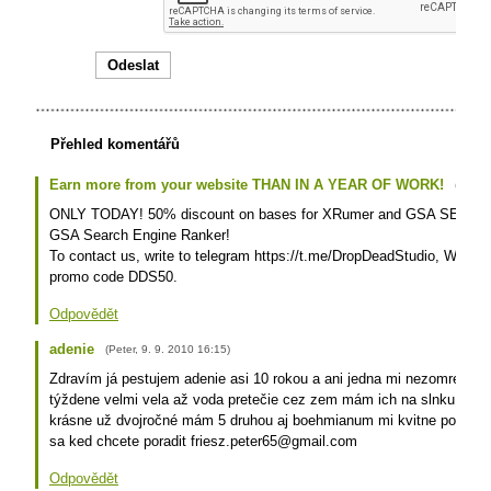
Přehled komentářů
Earn more from your website THAN IN A YEAR OF WORK!
(
Bryan
ONLY TODAY! 50% discount on bases for XRumer and GSA SER + act
GSA Search Engine Ranker!
To contact us, write to telegram https://t.me/DropDeadStudio, When 
promo code DDS50.
Odpovědět
adenie
(
Peter
,
9. 9. 2010
16:15
)
Zdravím já pestujem adenie asi 10 rokou a ani jedna mi nezomrela po
týždene velmi vela až voda pretečie cez zem mám ich na slnku nad r
krásne už dvojročné mám 5 druhou aj boehmianum mi kvitne poslal b
sa ked chcete poradit friesz.peter65@gmail.com
Odpovědět