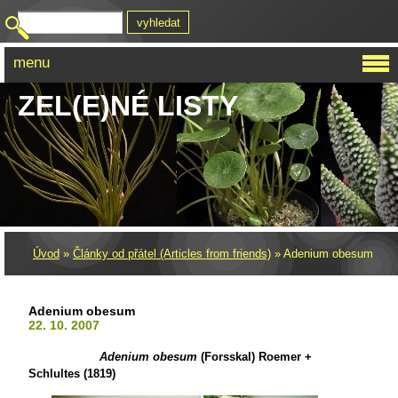
menu
ZEL(E)NÉ LISTY
Úvod
»
Články od přátel (Articles from friends)
»
Adenium obesum
Adenium obesum
22. 10. 2007
Adenium obesum
(Forsskal) Roemer +
Schlultes (1819)