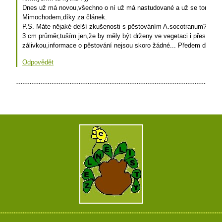
Dnes už má novou,všechno o ní už má nastudované a už se tomu co 
Mimochodem,díky za článek.
P.S. Máte nějaké delší zkušenosti s pěstováním A.socotranum? Má
3 cm průměr,tuším jen,že by měly být drženy ve vegetaci i přes naši
zálivkou,informace o pěstování nejsou skoro žádné... Předem díky.P
Odpovědět