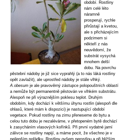
období. Rostliny
nám celé léto
náramně
prosperují, rychle
přirůstají a kvetou,
ale s přicházejícím
podzimem si
někteří z nás
neuvědomí, že
substrát vysychá
mnohem delší
dobu. Na povrchu
pěstební nádoby je již sice vyprahlý (a to nás láká rostliny
opět zavlažit), ale uprostřed nádoby je stále vlhký.
A.obesum
je ale pravověrný zástupce polopouštních oblastí
a nemůže být permanentně pěstován ve vlhkém substrátu.
Alespoň ne při výraznějším poklesu teplot. Druhým
obdobím, kdy dochází k většímu úhynu rostlin (alespoň dle
ohlasů, které mám k dispozici) je nastupující období
vegetace. Pokud rostliny na zimu přeneseme do bytu a
celou tuto dobu je nezaléváme, v přetopeném bytě dochází
k zasycháním vlasových kořínků. Při první vydatné jarní
zálivce se rostliny napijí, a máme pocit, že všechno je v
nejlepším pořádku. Rostliny ovšem nerostlou a při bližším