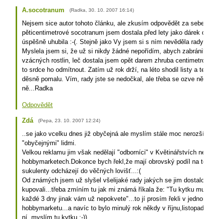
A.socotranum
(
Radka
,
30. 10. 2007
16:14
)
Nejsem sice autor tohoto článku, ale zkusím odpovědět za sebe. Už 
pěticentimetrové socotranum jsem dostala před lety jako dárek od Ji
úspěšně uhubila :-(. Stejně jako Vy jsem si s ním nevěděla rady, kdy 
Myslela jsem si, že už si nikdy žádné nepořídím, abych zabránila z
vzácných rostlin, leč dostala jsem opět darem zhruba centimetrový
to srdce ho odmítnout. Zatím už rok drží, na léto shodil listy a teď se
děsně pomalu. Vím, rady jste se nedočkal, ale třeba se ozve někdo, k
ně...Radka
Odpovědět
Zdá
(
Pepa
,
23. 10. 2007
12:24
)
..se jako vcelku dnes již obyčejná ale myslím stále moc nerozšířená 
"obyčejnými" lidmi.
Velkou reklamu jim však nedělají "odborníci" v Květinářstvích nebo
hobbymarketech.Dokonce bych řekl,že mají obrovský podíl na tom,že
sukulenty odcházejí do věčných lovišť...:(
Od známých jsem už slyšel všelijaké rady jakých se jim dostalo když
kupovali...třeba zmíním tu jak mi známá říkala že: "Tu kytku musíte
každé 3 dny jinak vám už nepokvete"...to jí prosím řekli v jednom v
hobbymarketu...a navíc to bylo minulý rok někdy v říjnu,listopadu...V 
ní..myslím tu kytku :-))