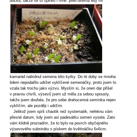
dočká, takže se to splnilo i mně: před dvěma lety
mi
kamarád nabídnul semena této kytky. Do té doby se mnoha
lidem nepodařilo udržet vyklíčené semenáčky, proto jsem to
vzala tak trochu jako výzvu. Myslím si, že onen dar přišel
v pravou chvíli, výsevů jsem už měla za sebou spousty,
takže jsem doufala, že pro sebe drahocenná semínka nejen
vyklíčím, ale později i udržím.
Jelikož jsem spíš chaotik než systematik, neřeknu vám
přesné datum, kdy jsem asi padesátku semen vysela. Zato
vám klidně prozradím, že to bylo na povrch obyčejného
výsevového substrátu s pískem do květináčku 6x6cm.