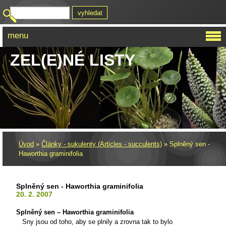
menu
ZEL(E)NÉ LISTY
Úvod
»
Články - sukulenty (Articles - succulents)
»
Splněný sen -
Haworthia graminifolia
Splněný sen - Haworthia graminifolia
20. 2. 2007
Splněný sen – Haworthia graminifolia
Sny jsou od toho, aby se plnily a zrovna tak to bylo