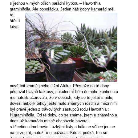
s jednou v mých očích parádní kytkou – Haworthia
graminifolia.
Ale popořádku. Jeden náš dobrý kamarád měl
to
štěstí
kdysi
navštívit kromě jiného Jižní Afriku. Přestože do té doby
pěstoval hlavně kaktusy, sukulentní flóra černého kontinentu
mu natolik učarovala, že v dobách, kdy se to ještě smělo,
dovezl několik tehdy ještě málo známých rostlin a mezi nimi
byl právě jeden z trávovitých zástupců rodu Haworthia :
H.graminifolia. Od té doby, co se známe, jsem u známého a
dnes už kamaráda mlsně obcházela havorcii
s třiceticentimetrovými úzkými listy a bála se vůbec jen se
na ní zeptat, natož
o ni požádat. Kdo si počká, ten se