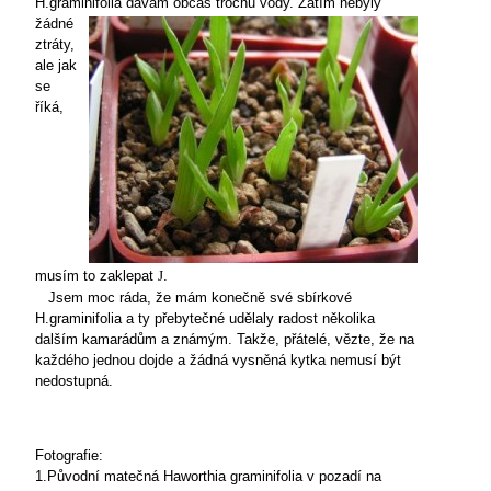
H.graminifolia dávám občas
trochu vody. Zatím nebyly
žádné
ztráty,
ale jak
se
říká,
musím to zaklepat
.
J
Jsem moc ráda, že mám konečně své sbírkové
H.graminifolia a ty přebytečné udělaly radost několika
dalším kamarádům a známým. Takže, přátelé, vězte, že na
každého jednou dojde a žádná vysněná kytka nemusí být
nedostupná.
Fotografie:
1.Původní matečná Haworthia graminifolia v pozadí na