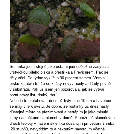
Semínka jsem stejně jako ostatní jednoděložné zasypala
vrstvičkou bílého písku a přestříkala Previcurem. Pak se
děly věci. Do týdne vyklíčilo 90 procent semen. Vrstva
písku zaručila to, že se klíčky nevyvracely a držely pevně
v substrátu. Pak už jsem jen pozorovala, jak se vytváří
první pravý list, druhý, třetí…
Nebudu to protahovat, dnes už listy mají
10 cm
a havorcie
se mají čile k světu. Je dobré, že rostlinky už dnes našly
důstojné místo na přezimování a netrápím je jako minulé
zimy namačkané na oknech v domě. Protože při slunečných
dnech teploty v našem skleníku dosahují i při větrání zhruba
20 stupňů, nevydržím to a některým havorciím včetně