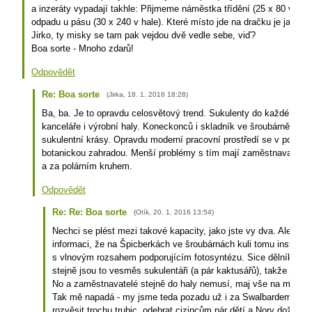
a inzeráty vypadají takhle: Přijmeme náměstka třídění (25 x 80 v kance
odpadu u pásu (30 x 240 v hale). Které místo jde na dračku je jasné.
Jirko, ty misky se tam pak vejdou dvě vedle sebe, viď?
Boa sorte - Mnoho zdarů!
Odpovědět
Re: Boa sorte
(
Jirka
,
18. 1. 2016
18:28
)
Ba, ba. Je to opravdu celosvětový trend. Sukulenty do každé rodi
kanceláře i výrobní haly. Koneckonců i skladník ve šroubárně má 
sukulentní krásy. Opravdu moderní pracovní prostředí se v podstatě
botanickou zahradou. Menší problémy s tím mají zaměstnavatelé
a za polárním kruhem.
Odpovědět
Re: Re: Boa sorte
(
Otík
,
20. 1. 2016
13:54
)
Nechci se plést mezi takové kapacity, jako jste vy dva. Ale náh
informaci, že na Špicberkách ve šroubárnách kuli tomu instalova
s vlnovým rozsahem podporujícím fotosyntézu. Sice dělníkům ze
stejně jsou to vesměs sukulentáři (a pár kaktusářů), takže je jim
No a zaměstnavatelé stejně do haly nemusí, maj vše na monito
Tak mě napadá - my jsme teda pozadu už i za Swalbardem. A př
rozvěsit trochu trubic, odebrat cizincům pár dětí a Nory doženem