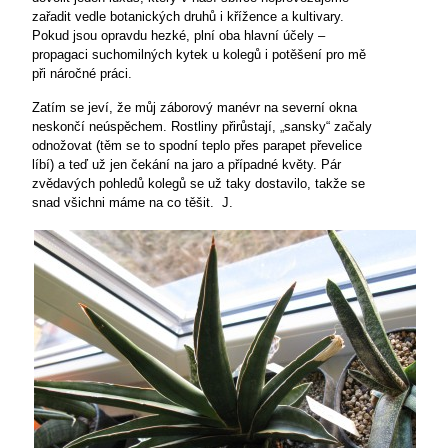
zařadit vedle botanických druhů i křížence a kultivary.
Pokud jsou opravdu hezké, plní oba hlavní účely –
propagaci suchomilných kytek u kolegů i potěšení pro mě
při náročné práci.
Zatím se jeví, že můj záborový manévr na severní okna
neskončí neúspěchem. Rostliny přirůstají, „sansky“ začaly
odnožovat (těm se to spodní teplo přes parapet převelice
líbí) a teď už jen čekání na jaro a případné květy. Pár
zvědavých pohledů kolegů se už taky dostavilo, takže se
snad všichni máme na co těšit. J.