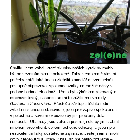
Chvilku jsem váhal, které skupiny našich kytek by mohly
být na severním oknu spokojené. Taky jsem kromě vlastní
potěchy chtěl také trochu zkrášlit kancelář a eventuelně i
postupně připravovat spolupracovníky na možné dárky v
podobě budoucích odnoží. Proto byl výběr komplikovaný a
mnohavrstevný, nakonec se mi to zúžilo na dva rody –
Gasteria
a
Sansevieria
. Přestože zástupci těchto rodů
zvládají i slunečná stanoviště, jsou překvapivě spokojené i
v polostínu a severní expozice by jim problémy dělat
nemusela. Oba rody jsou velké a pestré (a šlo by jimi zabrat
mnohem více oken), celkem ochotně odnožují a jsou i pro
nesukulentní laiky dostatečně zajímavé. Ještě jsem si mohl
dovolit jeden luxus, který v naší sbírce neprovozujeme –