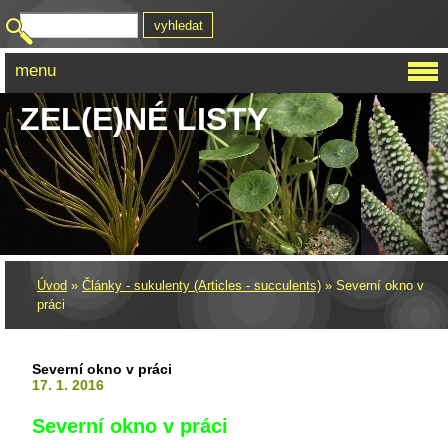
menu
ZEL(E)NÉ LISTY
Úvod
»
Články - sukulenty (Articles - succulents)
»
Severní okno v
práci
Severní okno v práci
17. 1. 2016
Severní okno v práci