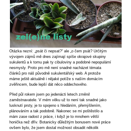
Otázka nezní: „psát či nepsat?“ ale „o čem psát? Určitým
vývojem zájmů mě dnes zajímají spíše okrajové skupiny
sukulentů a k tomu pak ty cibuloviny a podobné nepopulární
nesmysly. Proto pro mě není snadné nacházet témata
článků pro náš původně sukulentářský web. A protože
máme ještě aktuálně i nějaké potíže s naším domácím
zvěřincem, bude lepší dát něco oddechového.
Před půl rokem jsem po jedenácti letech změnil
zaměstnavatele. V mém věku už to není tak snadné jako
lusknutí prsty, je to spojeno s hledáním, přemýšlením,
plánováním a tak podobně. Nakonec se mi poštěstilo a
mám zase radost z práce, i když je to mnohem větší
honička než dřív. Botanicky důležitým bonusem nové práce
ovšem bylo, že jsem dostal možnost obsadit několik