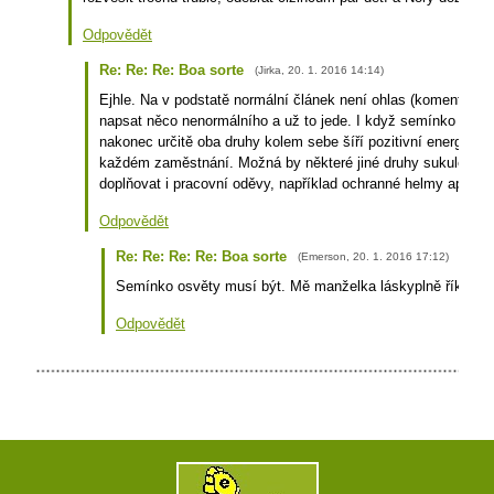
Odpovědět
Re: Re: Re: Boa sorte
(
Jirka
,
20. 1. 2016
14:14
)
Ejhle. Na v podstatě normální článek není ohlas (komentář) ž
napsat něco nenormálního a už to jede. I když semínko osvět
nakonec určitě oba druhy kolem sebe šíří pozitivní energii. Ta
každém zaměstnání. Možná by některé jiné druhy sukulentů
doplňovat i pracovní oděvy, například ochranné helmy apod.
Odpovědět
Re: Re: Re: Re: Boa sorte
(
Emerson
,
20. 1. 2016
17:12
)
Semínko osvěty musí být. Mě manželka láskyplně říká Lo
Odpovědět