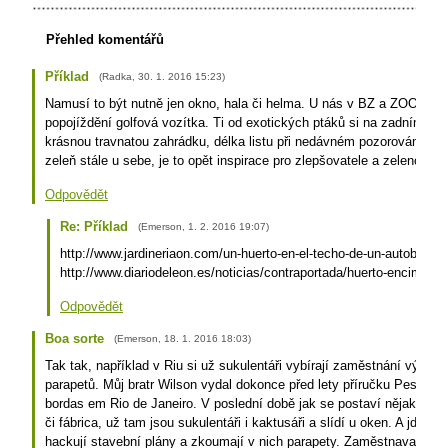
Přehled komentářů
Příklad
(
Radka
,
30. 1. 2016
15:23
)
Namusí to být nutně jen okno, hala či helma. U nás v BZ a ZOO mají
popojíždění golfová vozítka. Ti od exotických ptáků si na zadním ná
krásnou travnatou zahrádku, délka listu při nedávném pozorování cc
zeleň stále u sebe, je to opět inspirace pro zlepšovatele a zelenolisté 
Odpovědět
Re: Příklad
(
Emerson
,
1. 2. 2016
19:07
)
http://www.jardineriaon.com/un-huerto-en-el-techo-de-un-autobus.h
http://www.diariodeleon.es/noticias/contraportada/huerto-encima-b
Odpovědět
Boa sorte
(
Emerson
,
18. 1. 2016
18:03
)
Tak tak, například v Riu si už sukulentáři vybírají zaměstnání výhrad
parapetů. Můj bratr Wilson vydal dokonce před lety příručku Pesqui
bordas em Rio de Janeiro. V poslední době jak se postaví nějaká adm
či fábrica, už tam jsou sukulentáři i kaktusáři a slídí u oken. A jde to
hackují stavební plány a zkoumají v nich parapety. Zaměstnavatelé s