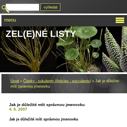
menu
ZEL(E)NÉ LISTY
Úvod
»
Články - sukulenty (Articles - succulents)
»
Jak je důležité
míti správnou jmenovku
Jak je důležité míti správnou jmenovku
4. 6. 2007
Jak je důležité míti správnou jmenovku