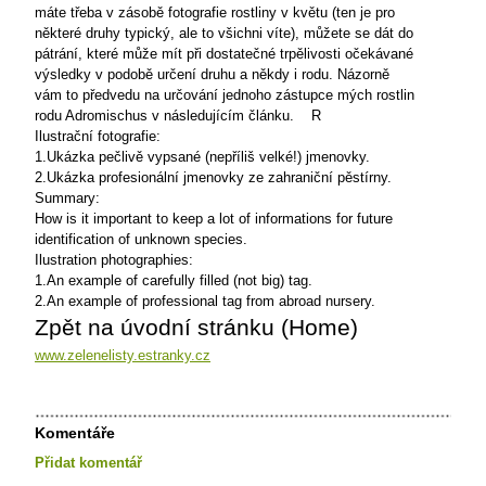
máte třeba v zásobě fotografie rostliny v květu (ten je pro
některé druhy typický, ale to všichni víte), můžete se dát do
pátrání, které může mít při dostatečné trpělivosti očekávané
výsledky v podobě určení druhu a někdy i rodu. Názorně
vám to předvedu na určování jednoho zástupce mých rostlin
rodu Adromischus v následujícím článku.
R
Ilustrační fotografie:
1.Ukázka pečlivě vypsané (nepříliš velké!) jmenovky.
2.Ukázka profesionální jmenovky ze zahraniční pěstírny.
Summary:
How is it important to keep a lot of informations for future
identification of unknown species.
Ilustration photographies:
1.An example of carefully filled (not big) tag.
2.An example of professional tag from abroad nursery.
Zpět na úvodní stránku (Home)
www.zelenelisty.estranky.cz
Komentáře
Přidat komentář