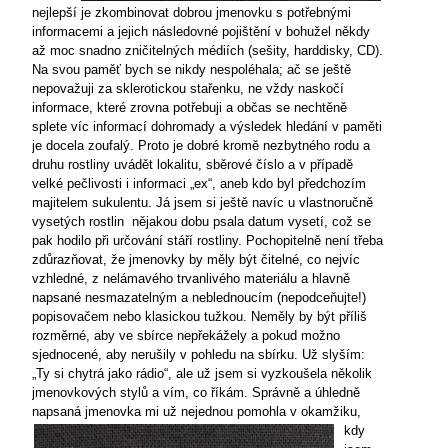
nejlepší je zkombinovat dobrou jmenovku s potřebnými
informacemi a jejich následovné pojištění v bohužel někdy
až moc snadno zničitelných médiích (sešity, harddisky, CD).
Na svou paměť bych se nikdy nespoléhala; ač se ještě
nepovažuji za sklerotickou stařenku, ne vždy naskočí
informace, které zrovna potřebuji a občas se nechtěně
splete víc informací dohromady a výsledek hledání v paměti
je docela zoufalý. Proto je dobré kromě nezbytného rodu a
druhu rostliny uvádět lokalitu, sběrové číslo a v případě
velké pečlivosti i informaci „ex“, aneb kdo byl předchozím
majitelem sukulentu. Já jsem si ještě navíc u vlastnoručně
vysetých rostlin
nějakou dobu psala datum vysetí, což se
pak hodilo při určování stáří rostliny. Pochopitelně není třeba
zdůrazňovat, že jmenovky by měly být čitelné, co nejvíc
vzhledné, z nelámavého trvanlivého materiálu a hlavně
napsané nesmazatelným a neblednoucím (nepodceňujte!)
popisovačem nebo klasickou tužkou. Neměly by být příliš
rozměrné, aby ve sbírce nepřekážely a pokud možno
sjednocené, aby nerušily v pohledu na sbírku. Už slyším:
„Ty si chytrá jako rádio“, ale už jsem si vyzkoušela několik
jmenovkových stylů a vím, co říkám. Správně a úhledně
napsaná jmenovka mi už
nejednou pomohla v okamžiku,
kdy