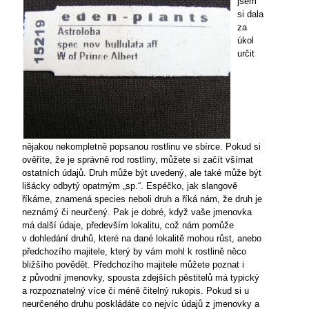
jsem
si dala
za
úkol
určit
nějakou nekompletně popsanou rostlinu ve sbírce. Pokud si
ověříte, že je správně rod rostliny, můžete si začít všímat
ostatních údajů. Druh může být uvedený, ale také může být
lišácky odbytý opatrným „sp.“. Espéčko, jak slangově
říkáme, znamená species neboli druh a říká nám, že druh je
neznámý či neurčený. Pak je dobré, když vaše jmenovka
má další údaje, především lokalitu, což nám pomůže
v dohledání druhů, které na dané lokalitě mohou růst, anebo
předchozího majitele, který by vám mohl k rostlině něco
bližšího povědět. Předchozího majitele můžete poznat i
z původní jmenovky, spousta zdejších pěstitelů má typický
a rozpoznatelný více či méně čitelný rukopis. Pokud si u
neurčeného druhu poskládáte co nejvíc údajů z jmenovky a