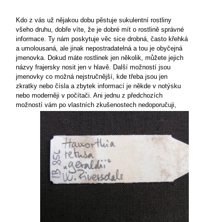
Kdo z vás už nějakou dobu pěstuje sukulentní rostliny
všeho druhu, dobře víte, že je dobré mít o rostlině správné
informace. Ty nám poskytuje věc sice drobná, často křehká
a umolousaná, ale jinak nepostradatelná a tou je obyčejná
jmenovka. Dokud máte rostlinek jen několik, můžete jejich
názvy frajersky nosit jen v hlavě. Další možností jsou
jmenovky co možná nejstručnější, kde třeba jsou jen
zkratky nebo čísla a zbytek informací je někde v notýsku
nebo moderněji v počítači. Ani jednu z předchozích
možností vám po
vlastních zkušenostech nedoporučuji,