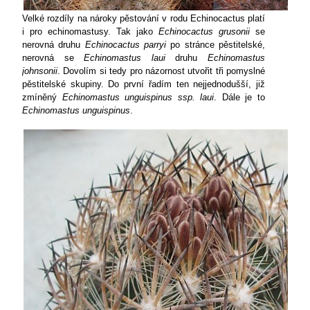
Velké rozdíly na nároky pěstování v rodu Echinocactus platí
i pro echinomastusy. Tak jako
Echinocactus grusonii
se
nerovná druhu
Echinocactus parryi
po stránce pěstitelské,
nerovná se
Echinomastus laui
druhu
Echinomastus
johnsonii
. Dovolím si tedy pro názornost utvořit tři pomyslné
pěstitelské skupiny. Do první řadím ten nejjednodušší, již
zmíněný
Echinomastus unguispinus ssp. laui
. Dále je to
Echinomastus unguispinus
.