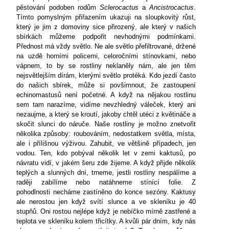
pěstování podoben rodům
Sclerocactus
a
Ancistrocactus
.
Tímto pomyslným přiřazením ukazuji na sloupkovitý růst,
který je jim z domoviny sice přirozený, ale který v našich
sbírkách můžeme podpořit nevhodnými podmínkami.
Přednost má vždy světlo. Ne ale světlo přefiltrované, držené
na uzdě horními policemi, celoročními stínovkami, nebo
vápnem, to by se rostliny neklaněly nám, ale jen těm
nejsvětlejším dírám, kterými světlo protéká. Kdo jezdí často
do našich sbírek, může si povšimnout, že zastoupení
echinomastusů není početné. A když na nějakou rostlinu
sem tam narazíme, vidíme nevzhledný váleček, který ani
nezaujme, a který se kroutí, jakoby chtěl utéci z květináče a
skočit slunci do náruče. Naše rostliny je možno znetvořit
několika způsoby: roubováním, nedostatkem světla, místa,
ale i přílišnou výživou. Zahubit, ve většině případech, jen
vodou. Ten, kdo pobýval několik let v zemi kaktusů, po
návratu vidí, v jakém šeru zde žijeme. A když přijde několik
teplých a slunných dní, trneme, jestli rostliny nespálíme a
raději zabílíme nebo natáhneme stínící folie. Z
pohodlnosti
necháme zastíněno do konce sezóny. Kaktusy
ale nerostou jen když svítí slunce a ve skleníku je 40
stupňů. Oni rostou nejlépe když je nebíčko mírně zastřené a
teplota ve skleníku kolem třicítky. A kvůli pár dním, kdy nás