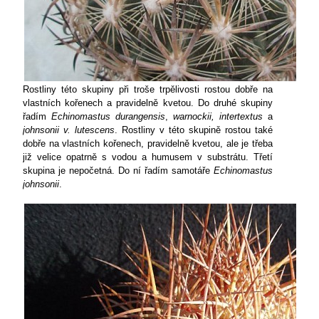
Rostliny této skupiny při troše trpělivosti rostou dobře na
vlastních kořenech a pravidelně kvetou. Do druhé skupiny
řadím
Echinomastus durangensis
,
warnockii, intertextus
a
johnsonii v. lutescens
. Rostliny v této skupině rostou také
dobře na vlastních kořenech, pravidelně kvetou, ale je třeba
již velice opatrně s vodou a humusem v substrátu. Třetí
skupina je nepočetná. Do ní řadím samotáře
Echinomastus
johnsonii
.