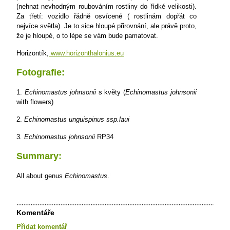
(nehnat nevhodným roubováním rostliny do řídké velikosti).
Za třetí: vozidlo řádně osvícené ( rostlinám dopřát co
nejvíce světla). Je to sice hloupé přirovnání, ale právě proto,
že je hloupé, o to lépe se vám bude pamatovat.
Horizontík,
www.horizonthalonius.eu
Fotografie:
1.
Echinomastus johnsonii
s květy (
Echinomastus johnsonii
with flowers)
2.
Echinomastus unguispinus ssp.laui
3
. Echinomastus johnsonii
RP34
Summary:
All about genus
Echinomastus
.
Komentáře
Přidat komentář