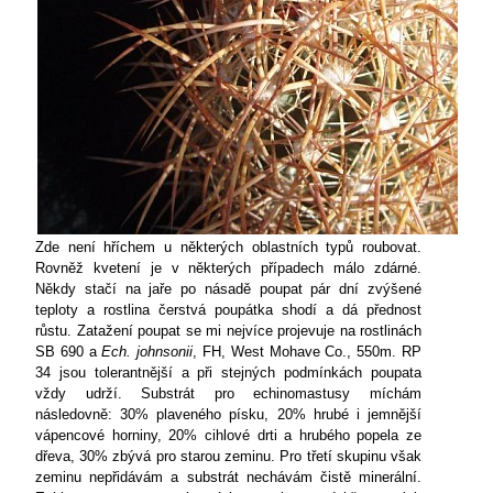
Zde není hříchem u některých oblastních typů roubovat.
Rovněž kvetení je v některých případech málo zdárné.
Někdy stačí na jaře po násadě poupat pár dní zvýšené
teploty a rostlina čerstvá poupátka shodí a dá přednost
růstu. Zatažení poupat se mi nejvíce projevuje na rostlinách
SB 690 a
Ech. johnsonii
, FH, West Mohave Co., 550m. RP
34 jsou tolerantnější a při stejných podmínkách poupata
vždy udrží. Substrát pro echinomastusy míchám
následovně: 30% plaveného písku, 20% hrubé i jemnější
vápencové horniny, 20% cihlové drti a
hrubého popela ze
dřeva, 30% zbývá pro starou zeminu. Pro třetí skupinu však
zeminu nepřidávám a substrát nechávám čistě minerální.