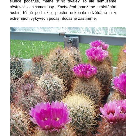
slunce podaruje, máme stínit trvale? To ale nemůžeme
pěstovat echinomastusy. Znetvoření omezíme umístěním
rostlin těsně pod sklo, prostor dokonale odvětráme a v
extremních výkyvech počasí dočasně zastíníme.