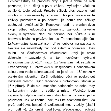
Echinomastusy se probouzí brzy z jara a dobře na nich
poznáme, že si říkají o první zálivku. Vyčkejme však na
ustálené, teplé počasí. Protože zálivek přes sezonu není
mnoho, již první může být s živinami. Na jaře provedu asi tři
zálivky podmokem a po odkvětu již pouze tzv. zálivky
udržovací rovněž asi 3x. Roubování rostlin z prvních dvou
skupin vůbec nedoporučuji. Zejména
E. warnockii
má velké
sklony k vytažení. Není nic horšího, než hůlka a k ní
barevnou bavlnkou přivázán kaktus. To ponechme rajčatům.
Echinomastus johnsonii
jsem dříve rouboval na pasacany.
Některé ale nevydržely žár pod sklem a odumřely. Dnes
roubuji na
Echinocereus chloranthus
, který je navíc
dokonale mrazuvzdorný, a tak nechávám vybrané
echinomastusy do –10° mrazu.
E.chloranthus
, jak se zdá, je
i žáruvzdorný.
E. intertextus v. dasyacanthus
ponechávám
celou zimu vedle sclerocactusů - to je až do – 18° mrazu v
otevřeném skleníku. Další důležitou věcí je poskytnout
rostlinám prostor. Jejich tendence k protahování stonku je
již z přírody. Bude ale umocněna natlačením na sebe, tedy
konkurenčním bojem o světlo a místo. Přestože jsem
zapřísáhlý odpůrce motorismu, dovolím si na závěr jedno
přirovnání. Jak ke zdárné jízdě, tak i ke zdárnému růstu. Za
prvé: dodržovat bezpečné vzdálenosti mezi vozidly (platí i
pro rostliny). Za druhé: dodržovat předepsanou rychlost