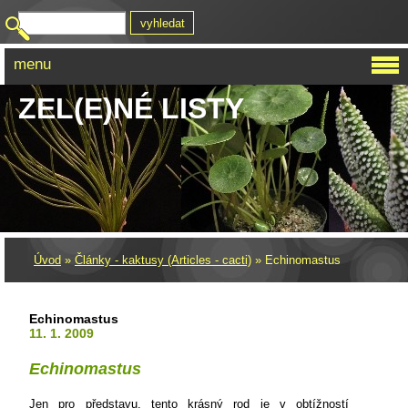
menu
ZEL(E)NÉ LISTY
Úvod
»
Články - kaktusy (Articles - cacti)
»
Echinomastus
Echinomastus
11. 1. 2009
Echinomastus
Jen pro představu, tento krásný rod je v obtížností