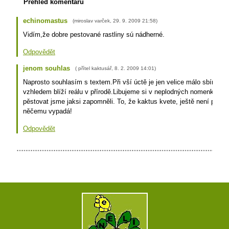
Přehled komentářů
echinomastus
(
miroslav varček
,
29. 9. 2009
21:58
)
Vidím,že dobre pestované rastliny sú nádherné.
Odpovědět
jenom souhlas
(
přítel kaktusář
,
8. 2. 2009
14:01
)
Naprosto souhlasím s textem.Při vší úctě je jen velice málo sbírek, k
vzhledem blíží reálu v přírodě.Libujeme si v neplodných nomenklaturi
pěstovat jsme jaksi zapomněli. To, že kaktus kvete, ještě není potvr
něčemu vypadá!
Odpovědět