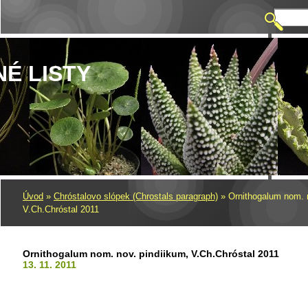
NÉ LISTY
Úvod
»
Chróstalovo slópek (Chrostals paragraph)
»
Ornithogalum nom. n
V.Ch.Chróstal 2011
Ornithogalum nom. nov. pindiikum, V.Ch.Chróstal 2011
13. 11. 2011