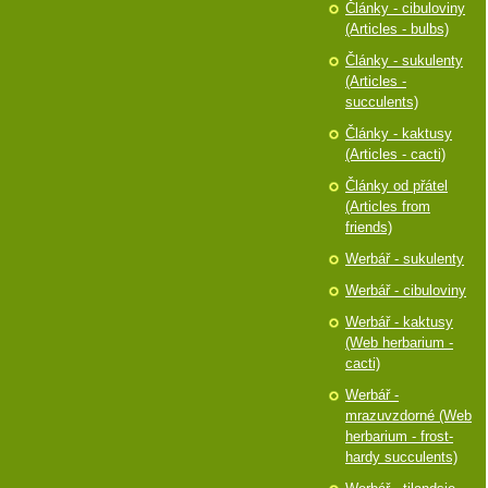
Články - cibuloviny
(Articles - bulbs)
Články - sukulenty
(Articles -
succulents)
Články - kaktusy
(Articles - cacti)
Články od přátel
(Articles from
friends)
Werbář - sukulenty
Werbář - cibuloviny
Werbář - kaktusy
(Web herbarium -
cacti)
Werbář -
mrazuvzdorné (Web
herbarium - frost-
hardy succulents)