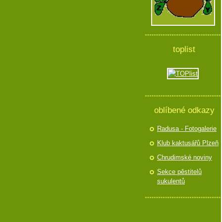
toplist
oblíbené odkazy
Radusa - Fotogalerie
Klub kaktusářů Plzeň
Chrudimské noviny
Sekce pěstitelů
sukulentů