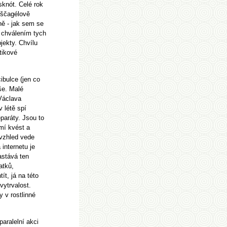
sknót. Celé rok
 ščagélově
ně - jak sem se
a chválením tych
jekty. Chvílu
tikové
ibulce (jen co
íše. Malé
 Václava
v létě spí
paráty. Jsou to
mí kvést a
 vzhled vede
 internetu je
astává ten
atků,
ít, já na této
vytrvalost.
y v rostlinné
aralelní akci