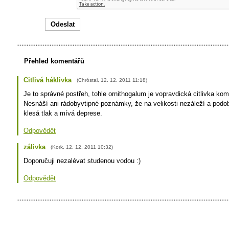
Přehled komentářů
Citlivá háklivka
(
Chróstal
,
12. 12. 2011
11:18
)
Je to správné postřeh, tohle ornithogalum je vopravdická citlivka ko
Nesnáší ani rádobyvtipné poznámky, že na velikosti nezáleží a podo
klesá tlak a mívá deprese.
Odpovědět
zálivka
(
Kork
,
12. 12. 2011
10:32
)
Doporučuji nezalévat studenou vodou :)
Odpovědět