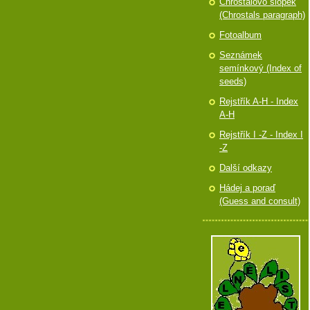
Chróstalovo slópek
(Chrostals paragraph)
Fotoalbum
Seznámek
semínkový (Index of
seeds)
Rejstřík A-H - Index
A-H
Rejstřík I -Z - Index I
-Z
Další odkazy
Hádej a poraď
(Guess and consult)