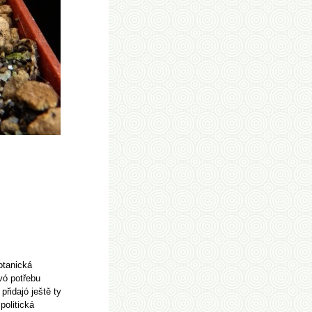
otanická
vó potřebu
přidajó ještě ty
politická