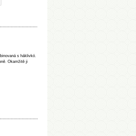
mbinovaná s háklivkó.
bně. Okamžitě ji