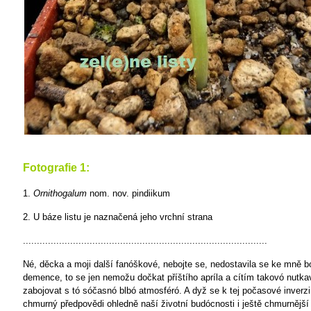
Fotografie 1:
1.
Ornithogalum
nom. nov. pindiikum
2. U báze listu je naznačená jeho vrchní strana
........................................................................................
Né, děcka a moji další fanóškové, nebojte se, nedostavila se ke mně b
demence, to se jen nemožu dočkat příštího apríla a cítím takovó nutka
zabojovat s tó sóčasnó blbó atmosféró. A dyž se k tej počasové inverzi 
chmurný předpovědi ohledně naší životní budócnosti i ještě chmurnější 