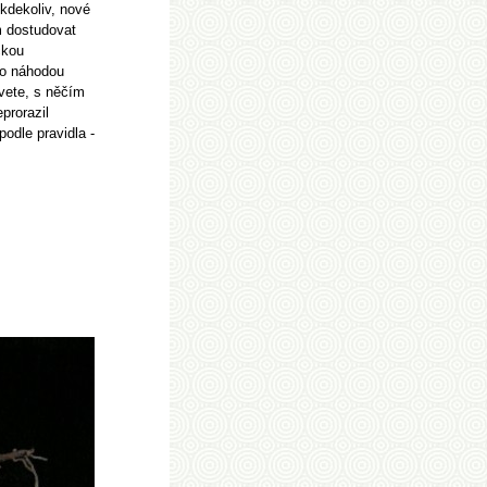
 kdekoliv, nové
m dostudovat
ckou
to náhodou
kvete, s něčím
prorazil
odle pravidla -