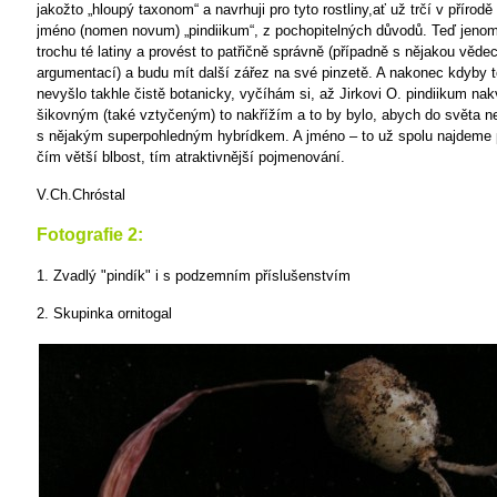
jakožto „hloupý taxonom“ a navrhuji pro tyto rostliny,ať už trčí v přírodě
jméno (nomen novum) „pindiikum“, z pochopitelných důvodů. Teď jeno
trochu té latiny a provést to patřičně správně (případně s nějakou věde
argumentací) a budu mít další zářez na své pinzetě. A nakonec kdyby 
nevyšlo takhle čistě botanicky, vyčíhám si, až Jirkovi O. pindiikum na
šikovným (také vztyčeným) to nakřížím a to by bylo, abych do světa ne
s nějakým superpohledným hybrídkem. A jméno – to už spolu najdeme p
čím větší blbost, tím atraktivnější pojmenování.
V.Ch.Chróstal
Fotografie 2:
1. Zvadlý "pindík" i s podzemním příslušenstvím
2. Skupinka ornitogal