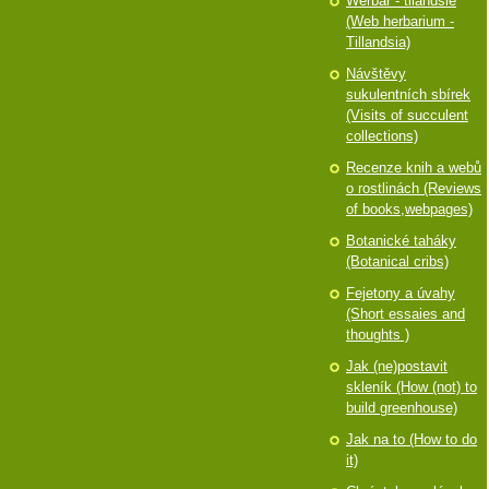
Werbář - tilandsie
(Web herbarium -
Tillandsia)
Návštěvy
sukulentních sbírek
(Visits of succulent
collections)
Recenze knih a webů
o rostlinách (Reviews
of books,webpages)
Botanické taháky
(Botanical cribs)
Fejetony a úvahy
(Short essaies and
thoughts )
Jak (ne)postavit
skleník (How (not) to
build greenhouse)
Jak na to (How to do
it)