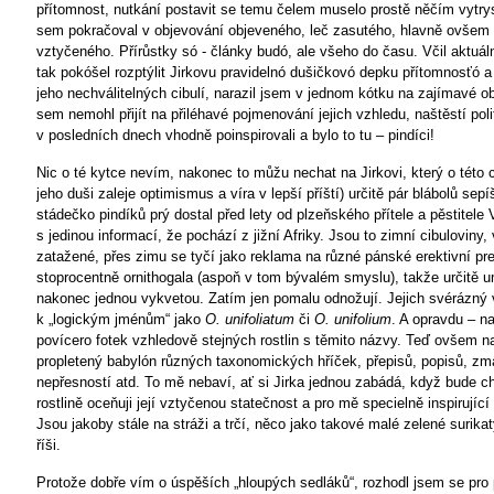
přítomnost, nutkání postavit se temu čelem muselo prostě něčím vytry
sem pokračoval v objevování objeveného, leč zasutého, hlavně ovšem
vztyčeného. Přírůstky só - články budó, ale všeho do času. Včil aktuál
tak pokóšel rozptýlit Jirkovu pravidelnó dušičkovó depku přítomnosťó 
jeho nechválitelných cibulí, narazil jsem v jednom kótku na zajímavé ob
sem nemohl přijít na přiléhavé pojmenování jejich vzhledu, naštěstí poli
v posledních dnech vhodně poinspirovali a bylo to tu – pindíci!
Nic o té kytce nevím, nakonec to můžu nechat na Jirkovi, který o této c
jeho duši zaleje optimismus a víra v lepší příští) určitě pár blábolů sep
stádečko pindíků prý dostal před lety od plzeňského přítele a pěstitele
s jedinou informací, že pochází z jižní Afriky. Jsou to zimní cibuloviny, 
zatažené, přes zimu se tyčí jako reklama na různé pánské erektivní pre
stoprocentně ornithogala (aspoň v tom bývalém smyslu), takže určitě u
nakonec jednou vykvetou. Zatím jen pomalu odnožují. Jejich svérázný
k „logickým jménům“ jako
O. unifoliatum
či
O. unifolium
. A opravdu – na
povícero fotek vzhledově stejných rostlin s těmito názvy. Teď ovšem n
propletený babylón různých taxonomických hříček, přepisů, popisů, zm
nepřesností atd. To mě nebaví, ať si Jirka jednou zabádá, když bude cht
rostlině oceňuji její vztyčenou statečnost a pro mě specielně inspirující 
Jsou jakoby stále na stráži a trčí, něco jako takové malé zelené surikat
říši.
Protože dobře vím o úspěších „hloupých sedláků“, rozhodl jsem se pro p