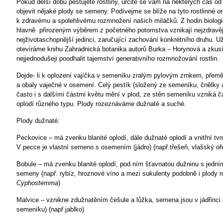
Pokud delší dobu pěstujete rostliny, určitě se vám na některých čas od
objevit nějaké plody se semeny. Podívejme se blíže na tyto rostlinné or
k zdravému a spolehlivému rozmnožení našich miláčků. Z hodin biologie
hlavně
přirozeným výběrem z početného potomstva vznikají nejzdravěj
nejživotaschopnější jedinci, zaručující zachování konkrétního druhu. U
otevíráme knihu Zahradnická botanika autorů Burka – Horynová a zkus
nejjednodušeji poodhalit tajemství generativního rozmnožování rostlin.
Dojde- li k oplození vajíčka v semeníku zralým pylovým zrnkem, přem
a obaly vaječné v osemení. Celý pestík (složený ze semeníku, čnělky a
často i s dalšími částmi květu mění v plod, ze stěn semeníku vzniká čas
oplodí různého typu. Plody rozeznáváme dužnaté a suché.
Plody dužnaté:
Peckovice – má zvenku blanité oplodí, dále dužnaté oplodí a vnitřní tvr
V pecce je vlastní semeno s osemením (jádro) (např.třešeň, vlašský oř
Bobule – má zvenku blanité oplodí, pod ním šťavnatou dužninu s jedním
semeny (např. rybíz, hroznové víno a mezi sukulenty podobně i plody r
Cyphostemma
)
Malvice – vznikne zdužnatěním češule a lůžka, semena jsou v jádřinci 
semeníku) (např.jablko)