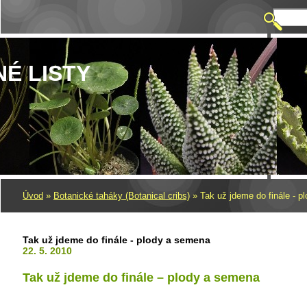
NÉ LISTY
Úvod
»
Botanické taháky (Botanical cribs)
»
Tak už jdeme do finále - 
Tak už jdeme do finále - plody a semena
22. 5. 2010
Tak už jdeme do finále – plody a semena