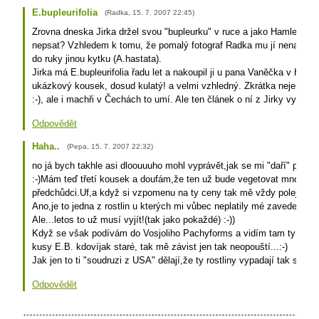
E.bupleurifolia
(
Radka
,
15. 7. 2007
22:45
)
Zrovna dneska Jirka držel svou "bupleurku" v ruce a jako Hamlet uva
nepsat? Vzhledem k tomu, že pomalý fotograf Radka mu jí nenafotila
do ruky jinou kytku (A.hastata).
Jirka má E.bupleurifolia řadu let a nakoupil ji u pana Vaněčka v Hlubo
ukázkový kousek, dosud kulatý! a velmi vzhledný. Zkrátka nejen so
:-), ale i machři v Čechách to umí. Ale ten článek o ní z Jirky vymá
Odpovědět
Haha..
(
Pepa
,
15. 7. 2007
22:32
)
no já bych takhle asi dloouuuho mohl vyprávět,jak se mi "daří" pěstov
:-)Mám teď třetí kousek a doufám,že ten už bude vegetovat mnohem 
předchůdci.Uf,a když si vzpomenu na ty ceny tak mě vždy poleje stu
Ano,je to jedna z rostlin u kterých mi vůbec neplatily mé zavedené p
Ale...letos to už musí vyjít!(tak jako pokaždé) :-))
Když se však podívám do Vosjoliho Pachyforms a vidím tam ty neuvě
kusy E.B. kdovíjak staré, tak mě závist jen tak neopouští...:-)
Jak jen to ti "soudruzi z USA" dělají,že ty rostliny vypadají tak skvěl
Odpovědět