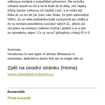
velkoryse rozdané a rozpuštěné potomstvo. Ale ta kytka
zůstane aspoň na síti a na té bude do té doby, než nějaký
šílený hacker světovou síť totálně zruší, a to může být
třeba až za sto let (už jsem vám říkala, že jsem optimistka).
Věřím, že se tahle podrubrika bude vyskytovat jen zřídka a
že se nestane pravidelnou součástí našich ZL, přesto asi
má právo na existenci (někoho možná i potěší) a tu a tam
se sporadicky objeví. Co vy na to? (příspěvky vítány)
R (+J)
Summary:
Introduction to new types of articles Werbarium in
memoriam, dedicted to plants that are no longer with us.
Zpět na úvodní stránku (Home)
www.zelenelisty.estranky.cz
Komentáře
Přidat komentář