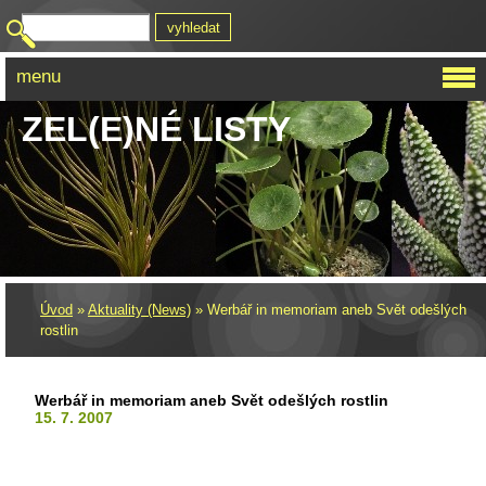
menu
ZEL(E)NÉ LISTY
Úvod
»
Aktuality (News)
»
Werbář in memoriam aneb Svět odešlých
rostlin
Werbář in memoriam aneb Svět odešlých rostlin
15. 7. 2007