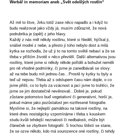
Werbář in memoriam aneb „Svět odešlých rostlin“
Až mě to štve, Jirku totiž zase něco napadlo a i když to
budu realizovat jako vždy já, musím zdůraznit, že nová
podrubrika je (opět) z jeho hlavy.
Každý z nás měl někdy rostlinu, které si hleděl, hýčkal ji,
snášel modré z nebe, a přesto jí toho nebylo dost a milá
kytka se rozhodla, že už ji to na tomto světě nebaví a že se
třeba v příštím životě v něco převtělí. Další alternativou jsou
rostliny, které jsme si někdy někde pořídili a bohužel neměli
pro ně vhodné podmínky, či jsme je zanedbávali se slovy:
až na tebe budu mít jednou čas…Prostě ty kytky tu byly a
teď už nejsou. Třeba až s odstupem času nám dojde, o co
jsme přišli, co to bylo za vzácnost a jací jsme to truhlíci, že
jsme se jim dostatečně nevěnovali…Dobré je, pokud
zůstane potomstvo buď vegetativní či generativní, horší je,
pokud máme jako pozůstalost jen roztřesené fotografie.
Myslíme si, že nejlepší památkou na takové rostliny, na
které dnes nostalgicky vzpomínáme i třeba s kouskem
studu kvůli tehdejší neznalosti či nedbalosti, může být
článeček se zbytkem fotografií. S trochou štěstí se stane,
že se ozve někdo, kdo má sourozence oné rostliny, či tehdy