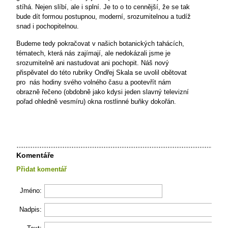
stíhá. Nejen slíbí, ale i splní. Je to o to cennější, že se tak
bude dít formou postupnou, moderní, srozumitelnou a tudíž
snad i pochopitelnou.
Budeme tedy pokračovat v našich botanických tahácích,
tématech, která nás zajímají, ale nedokázali jsme je
srozumitelně ani nastudovat ani pochopit. Náš nový
přispěvatel do této rubriky Ondřej Skala se uvolil obětovat
pro
nás hodiny svého volného času a pootevřít nám
obrazně řečeno (obdobně jako kdysi jeden slavný televizní
pořad ohledně vesmíru) okna rostlinné buňky dokořán.
Komentáře
Přidat komentář
Jméno:
Nadpis: