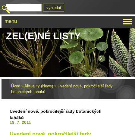
menu
ZEL(E)NÉ LISTY
Úvod
»
Aktuality (News)
»
Uvedení nové, pokročilejší řady
botanických taháků
Uvedení nové, pokročilejší řady botanických
taháků
19. 7. 2011
Uvedení nové, pokročilejší řady