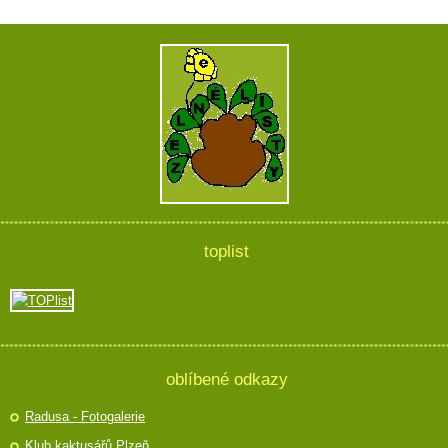
toplist
oblíbené odkazy
Radusa - Fotogalerie
Klub kaktusářů Plzeň