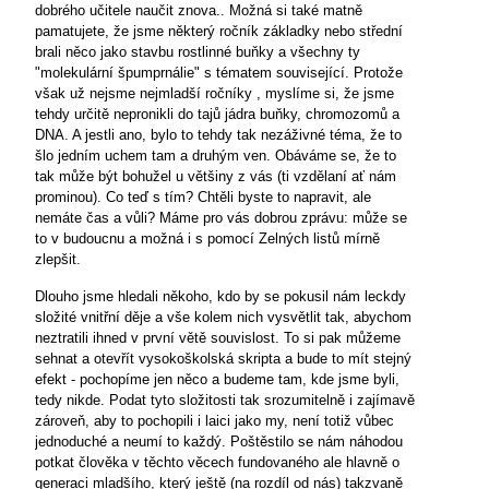
dobrého učitele naučit znova.. Možná si také matně
pamatujete, že jsme některý ročník základky nebo střední
brali něco jako stavbu rostlinné buňky a všechny ty
"molekulární špumprnálie" s tématem související. Protože
však už nejsme nejmladší ročníky , myslíme si, že jsme
tehdy určitě nepronikli do tajů jádra buňky, chromozomů a
DNA. A jestli ano, bylo to tehdy tak nezáživné téma, že to
šlo jedním uchem tam a druhým ven. Obáváme se, že to
tak může být bohužel u většiny z vás (ti vzdělaní ať nám
prominou). Co teď s tím? Chtěli byste to napravit, ale
nemáte čas a vůli? Máme pro vás dobrou zprávu: může se
to v budoucnu a možná i s pomocí Zelných listů mírně
zlepšit.
Dlouho jsme hledali někoho, kdo by se pokusil nám leckdy
složité vnitřní děje a vše kolem nich vysvětlit tak, abychom
neztratili ihned v první větě souvislost. To si pak můžeme
sehnat a otevřít vysokoškolská skripta a bude to mít stejný
efekt - pochopíme jen něco a budeme tam, kde jsme byli,
tedy nikde. Podat tyto složitosti tak srozumitelně i zajímavě
zároveň, aby to pochopili i laici jako my, není totiž vůbec
jednoduché a neumí to každý. Poštěstilo se nám náhodou
potkat člověka v těchto věcech fundovaného ale hlavně o
generaci mladšího, který ještě (na rozdíl od nás) takzvaně