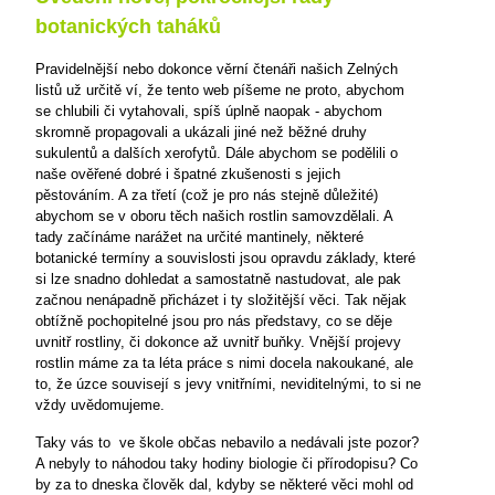
botanických taháků
Pravidelnější nebo dokonce věrní čtenáři našich Zelných
listů už určitě ví, že tento web píšeme ne proto, abychom
se chlubili či vytahovali, spíš úplně naopak - abychom
skromně propagovali a ukázali jiné než běžné druhy
sukulentů a dalších xerofytů. Dále abychom se podělili o
naše ověřené dobré i špatné zkušenosti s jejich
pěstováním. A za třetí (což je pro nás stejně důležité)
abychom se v oboru těch našich rostlin samovzdělali. A
tady začínáme narážet na určité mantinely, některé
botanické termíny a souvislosti jsou opravdu základy, které
si lze snadno dohledat a samostatně nastudovat, ale pak
začnou nenápadně přicházet i ty složitější věci. Tak nějak
obtížně pochopitelné jsou pro nás představy, co se děje
uvnitř rostliny, či dokonce až uvnitř buňky. Vnější projevy
rostlin máme za ta léta práce s nimi docela nakoukané, ale
to, že úzce souvisejí s jevy vnitřními, neviditelnými, to si ne
vždy uvědomujeme.
Taky vás to
ve škole občas nebavilo a nedávali jste pozor?
A nebyly to náhodou taky hodiny biologie či přírodopisu? Co
by za to dneska člověk dal, kdyby se některé věci mohl od