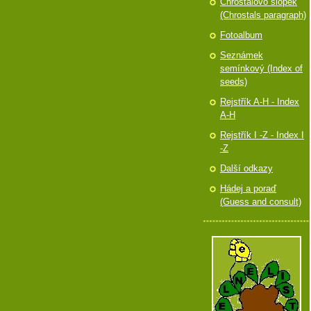
Chróstalovo slópek
(Chrostals paragraph)
Fotoalbum
Seznámek
semínkový (Index of
seeds)
Rejstřík A-H - Index
A-H
Rejstřík I -Z - Index I
-Z
Další odkazy
Hádej a poraď
(Guess and consult)