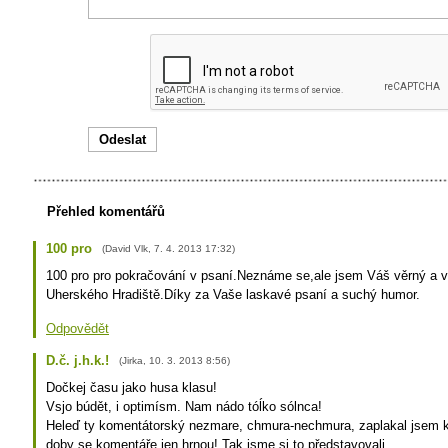
Přehled komentářů
100 pro
(
David Vlk
,
7. 4. 2013
17:32
)
100 pro pro pokračování v psaní.Neznáme se,ale jsem Váš věrný a v
Uherského Hradiště.Díky za Vaše laskavé psaní a suchý humor.
Odpovědět
D.č. j.h.k.!
(
Jirka
,
10. 3. 2013
8:56
)
Dočkej času jako husa klasu!
Vsjo búdět, i optimísm. Nam nádo tóĺko sólnca!
Heleď ty komentátorský nezmare, chmura-nechmura, zaplakal jsem kv
doby se komentáře jen hrnou! Tak jsme si to představovali.