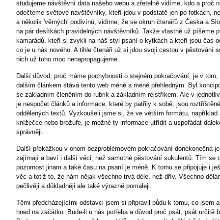
studujeme návštěvní data našeho webu a zřetelně vidíme, kdo a proč n
odečteme světové návštěvníky, kteří jdou v podstatě jen po fotkách, 
a několik 'věrných' podivínů, vidíme, že se okruh čtenářů z Česka a Slo
na pár desítkách pravidelných návštěvníků. Takže vlastně už píšeme p
kamarádů, kteří si zvykli na náš styl psaní o kytkách a kteří jsou čas 
co je u nás nového. A tihle čtenáři už si jdou svoji cestou v pěstování 
nich už toho moc nenapropagujeme.
Další důvod, proč máme pochybnosti o stejném pokračování, je v tom
dalším článkem stává tento web méně a méně přehledným. Byl koncipo
se základním členěním do rubrik a základním rejstříkem. Ale v jednotli
je nespočet článků a informace, které by patřily k sobě, jsou roztříštěn
oddělených textů. Vyzkoušeli jsme si, že ve větším formátu, například 
knížečce nebo brožuře, je možné ty informace utřídit a uspořádat dalek
správněji.
Další překážkou v onom bezproblémovém pokračování donekonečna je 
zajímají a baví i další věci, než samotné pěstování sukulentů. Tím se
pozornost jinam a také času na psaní je méně. K tomu se připojuje i ješ
věc a totiž to, že nám nějak všechno trvá déle, než dřív. Všechno dělá
pečlivěji a důkladněji ale také výrazně pomaleji.
Těmi předcházejícími odstavci jsem si připravil půdu k tomu, co jsem al
hned na začátku. Bude-li u nás potřeba a důvod proč psát, psát určitě