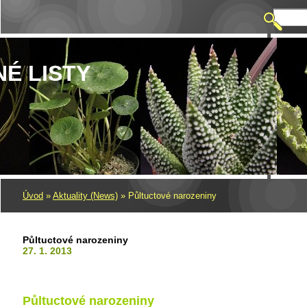
NÉ LISTY
Úvod
»
Aktuality (News)
»
Půltuctové narozeniny
Půltuctové narozeniny
27. 1. 2013
Půltuctové narozeniny