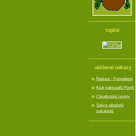
toplist
oblíbené odkazy
Radusa - Fotogalerie
Klub kaktusářů Plzeň
Chrudimské noviny
Sekce pěstitelů
sukulentů