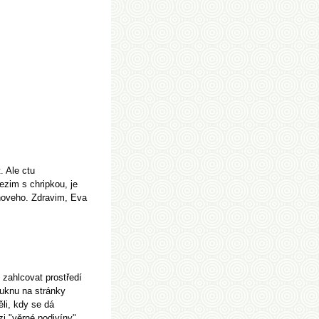
 Ale ctu
ezim s chripkou, je
 noveho. Zdravim, Eva
 zahlcovat prostředí
juknu na stránky
li, kdy se dá
i "věrné podivíny".