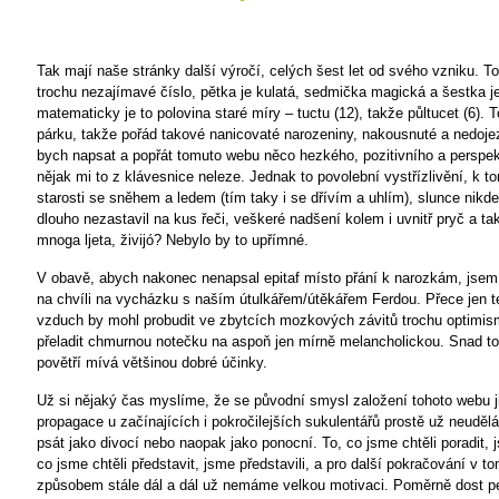
Tak mají naše stránky další výročí, celých šest let od svého vzniku. To
trochu nezajímavé číslo, pětka je kulatá, sedmička magická a šestka j
matematicky je to polovina staré míry – tuctu (12), takže půltucet (6). T
párku, takže pořád takové nanicovaté narozeniny, nakousnuté a nedoj
bych napsat a popřát tomuto webu něco hezkého, pozitivního a perspekt
nějak mi to z klávesnice neleze. Jednak to povolební vystřízlivění, k t
starosti se sněhem a ledem (tím taky i se dřívím a uhlím), slunce nikde
dlouho nezastavil na kus řeči, veškeré nadšení kolem i uvnitř pryč a tak
mnoga ljeta, živijó? Nebylo by to upřímné.
V obavě, abych nakonec nenapsal epitaf místo přání k narozkám, jsem r
na chvíli na vycházku s naším útulkářem/útěkářem Ferdou. Přece jen t
vzduch by mohl probudit ve zbytcích mozkových závitů trochu optimis
přeladit chmurnou notečku na aspoň jen mírně melancholickou. Snad to 
povětří mívá většinou dobré účinky.
Už si nějaký čas myslíme, že se původní smysl založení tohoto webu ji
propagace u začínajících i pokročilejších sukulentářů prostě už neudě
psát jako divocí nebo naopak jako ponocní. To, co jsme chtěli poradit, j
co jsme chtěli představit, jsme představili, a pro další pokračování v t
způsobem stále dál a dál už nemáme velkou motivaci. Poměrně dost p