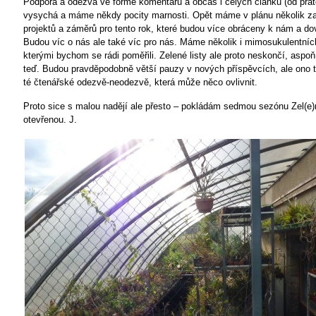
Podpora a odezva ve formě komentářů a občas i celých článků (od přáte
vysychá a máme někdy pocity marnosti. Opět máme v plánu několik z
projektů a záměrů pro tento rok, které budou více obráceny k nám a dov
Budou víc o nás ale také víc pro nás. Máme několik i mimosukulentníc
kterými bychom se rádi poměřili. Zelené listy ale proto neskončí, aspo
teď. Budou pravděpodobně větší pauzy v nových příspěvcích, ale ono to
té čtenářské odezvě-neodezvě, která může něco ovlivnit.
Proto sice s malou nadějí ale přesto – pokládám sedmou sezónu Zel(e)n
otevřenou. J.