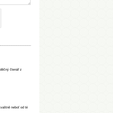
děčný čtenář z
alitně neboť od té