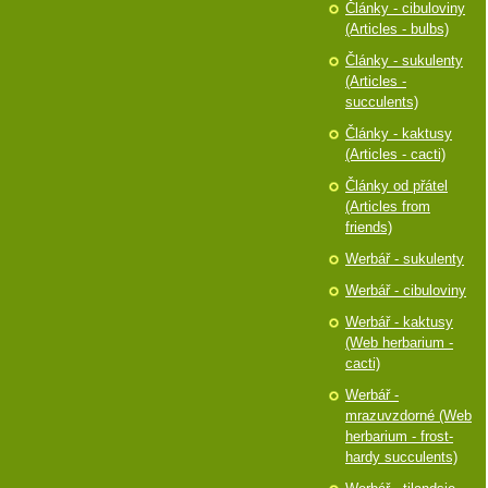
Články - cibuloviny
(Articles - bulbs)
Články - sukulenty
(Articles -
succulents)
Články - kaktusy
(Articles - cacti)
Články od přátel
(Articles from
friends)
Werbář - sukulenty
Werbář - cibuloviny
Werbář - kaktusy
(Web herbarium -
cacti)
Werbář -
mrazuvzdorné (Web
herbarium - frost-
hardy succulents)