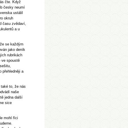
ás čte. Když
neb česky neumí
venska ustálil
ro okruh
od času zvědaví,
sukulentů a u
, že se každým
ván jako deník
vých rubrikách
é ve spoustě
sešitu,
o přehledněji a
také to, že nás
 odvádí naše
tě jedna další
me sice
e mohl říci
 budeme.