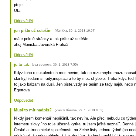
přeje
Ota
Odpovědět
jen pište už seteším
(
Mánička
,
30. 1. 2013
16:07
)
máte pekné stránky a tak pište už setěším
ahoj Mánička Javorská Praha3
Odpovědět
je to tak
(
eva egertova
,
30. 1. 2013
7:55
)
Kdyz toho o sukulentech moc nevim, tak co rozumnyho muzu napsat.
clanky,hledam si rady,inspiraci a to by moc chybelo. Treba kdyz ted l
to jako balzam na dusi. Jen piste,vzdy se tesim,ze tady najdu neco
Egertova
Odpovědět
Musí to mít nadpis?
(
Vlastík Růžička
,
29. 1. 2013
8:32
)
Nikdy jsem komentář nepřičinil, tak nevím. Ale přeci nebudu co týden
internetu slovy "no to je úžasná kytka, tu jsem ještě neznal". Denně 
České astronomické společnosti, na Zelné listy jednou týdně (po nedě
očekávat, že něco přibylo:-), tak doufám, že bych mohl být řazen mez