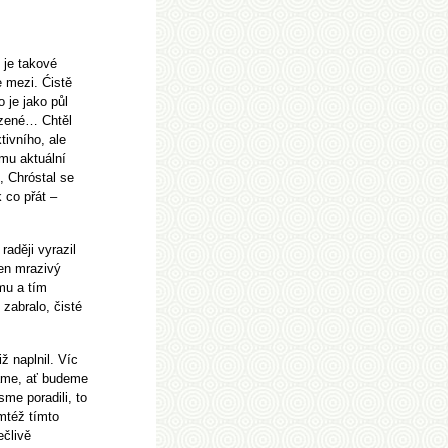
 je takové
e mezi. Ćistě
o je jako půl
ezené… Chtěl
ivního, ale
omu aktuální
, Chróstal se
 co přát –
aději vyrazil
en mrazivý
mu a tím
zabralo, čisté
ž naplnil. Víc
láme, ať budeme
sme poradili, to
omtéž tímto
ečlivě