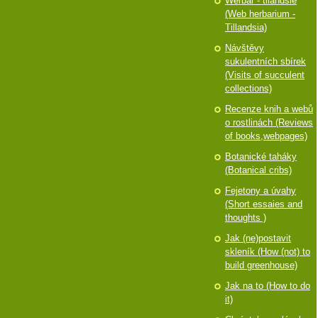
Werbář - tilandsie
(Web herbarium -
Tillandsia)
Návštěvy
sukulentních sbírek
(Visits of succulent
collections)
Recenze knih a webů
o rostlinách (Reviews
of books,webpages)
Botanické taháky
(Botanical cribs)
Fejetony a úvahy
(Short essaies and
thoughts )
Jak (ne)postavit
skleník (How (not) to
build greenhouse)
Jak na to (How to do
it)