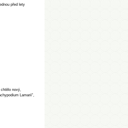
ednou před lety
 chtělo nový,
achypodium Lamarii",