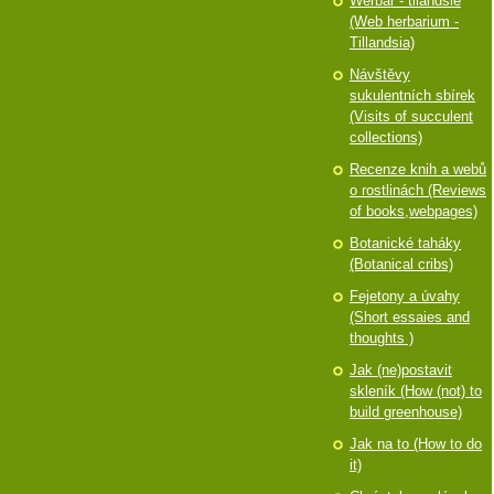
Werbář - tilandsie
(Web herbarium -
Tillandsia)
Návštěvy
sukulentních sbírek
(Visits of succulent
collections)
Recenze knih a webů
o rostlinách (Reviews
of books,webpages)
Botanické taháky
(Botanical cribs)
Fejetony a úvahy
(Short essaies and
thoughts )
Jak (ne)postavit
skleník (How (not) to
build greenhouse)
Jak na to (How to do
it)