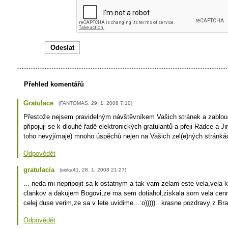
Přehled komentářů
Gratulace
(
FANTOMAS
,
29. 1. 2008
7:10
)
Přestože nejsem pravidelným návštěvníkem Vašich stránek a zablo
připojuji se k dlouhé řadě elektronických gratulantů a přeji Radce a Ji
toho nevyjímaje) mnoho úspěchů nejen na Vašich zel(e)ných stránkác
Odpovědět
gratulacia
(
siska41
,
28. 1. 2008
21:27
)
... neda mi nepripojit sa k ostatnym a tak vam zelam este vela,vela
clankov a dakujem Bogovi,ze ma sem dotiahol,ziskala som vela cenn
celej duse verim,ze sa v lete uvidime...:o)))))...krasne pozdravy z Br
Odpovědět