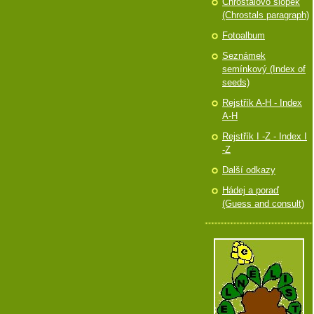
Chróstalovo slópek
(Chrostals paragraph)
Fotoalbum
Seznámek
semínkový (Index of
seeds)
Rejstřík A-H - Index
A-H
Rejstřík I -Z - Index I
-Z
Další odkazy
Hádej a poraď
(Guess and consult)