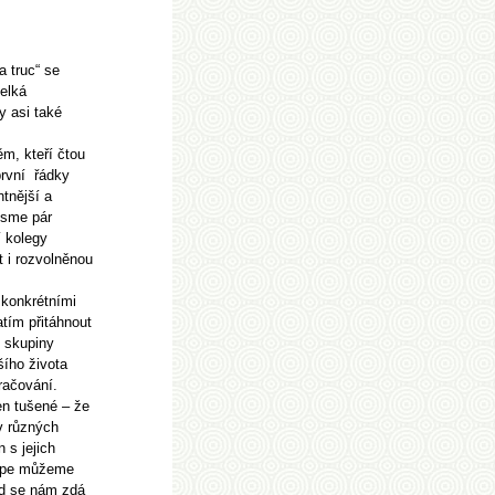
 truc“ se
elká
y asi také
ěm, kteří čtou
rvní
řádky
ntnější a
jsme pár
í kolegy
 i rozvolněnou
 konkrétními
atím přitáhnout
é skupiny
šího života
račování.
en tušené – že
v různých
 s jejich
lépe můžeme
od se nám zdá