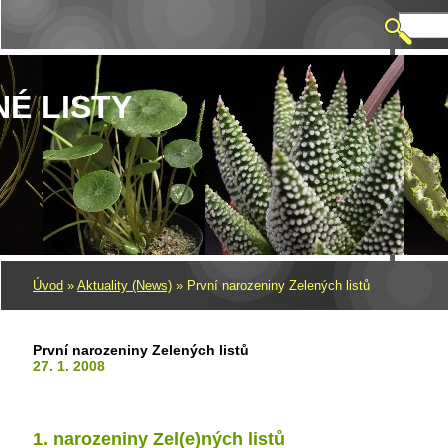
NÉ LISTY
Úvod
»
Aktuality (News)
»
První narozeniny Zelených listů
První narozeniny Zelených listů
27. 1. 2008
1. narozeniny Zel(e)ných listů