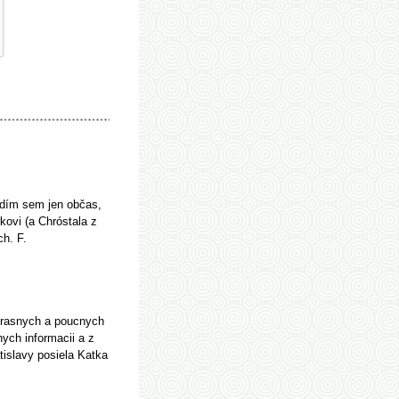
udím sem jen občas,
rkovi (a Chróstala z
h. F.
 krasnych a poucnych
ych informacii a z
atislavy posiela Katka