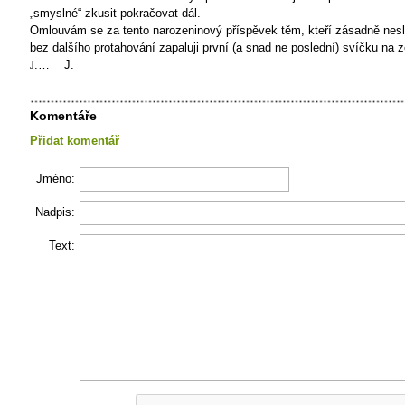
„smyslné“ zkusit pokračovat dál.
Omlouvám se za tento narozeninový příspěvek těm, kteří zásadně nesl
bez dalšího protahování zapaluji první (a snad ne poslední) svíčku na 
J
.…
J.
Komentáře
Přidat komentář
Jméno:
Nadpis:
Text: