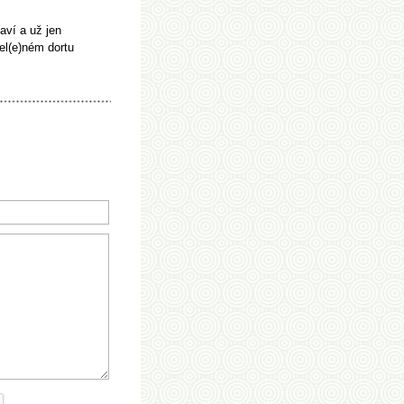
aví a už jen
zel(e)ném dortu