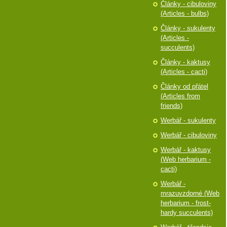
Články - cibuloviny
(Articles - bulbs)
Články - sukulenty
(Articles -
succulents)
Články - kaktusy
(Articles - cacti)
Články od přátel
(Articles from
friends)
Werbář - sukulenty
Werbář - cibuloviny
Werbář - kaktusy
(Web herbarium -
cacti)
Werbář -
mrazuvzdorné (Web
herbarium - frost-
hardy succulents)