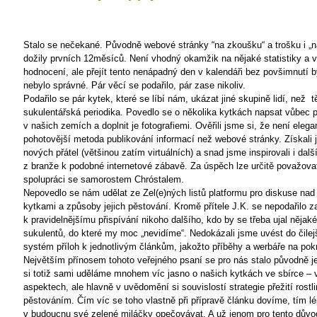
Stalo se nečekané. Původně webové stránky “na zkoušku“ a trošku i „na
dožily prvních 12měsíců. Není vhodný okamžik na nějaké statistiky a v
hodnocení, ale přejít tento nenápadný den v kalendáři bez povšimnutí b
nebylo správné. Pár věcí se podařilo, pár zase nikoliv.
Podařilo se pár kytek, které se líbí nám, ukázat jiné skupině lidí, než
t
sukulentářská periodika. Povedlo se o několika kytkách napsat vůbec p
v našich zemích a doplnit je fotografiemi. Ověřili jsme si, že není elega
pohotovější metoda publikování informací než webové stránky. Získali 
nových přátel (většinou zatím virtuálních) a snad jsme inspirovali i dalš
z branže k podobné internetové zábavě. Za úspěch lze určitě považovat
spolupráci se samorostem Chróstalem.
Nepovedlo se nám udělat ze Zel(e)ných listů platformu pro diskuse nad
kytkami a způsoby jejich pěstování. Kromě přítele J.K. se nepodařilo z
k pravidelnějšímu přispívání nikoho dalšího, kdo by se třeba ujal nějak
sukulentů, do které my moc „nevidíme“. Nedokázali jsme uvést do čilej
systém příloh k jednotlivým článkům, jakožto příběhy a werbáře na pok
Největším přínosem tohoto veřejného psaní se pro nás stalo původně j
si totiž sami uděláme mnohem víc jasno o našich kytkách ve sbírce – 
aspektech, ale hlavně v uvědomění si souvislostí strategie přežití rostlin
pěstováním. Čím víc se toho vlastně při přípravě článku dovíme, tím 
v budoucnu své zelené miláčky opečovávat. A už jenom pro tento dův