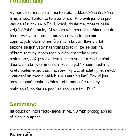
Fotoaktuality
Vy nás ale zásobujete…asi ten citát z klasického českého
filmu znáte. Tentokrát to platí o nás. Připravili jsme si pro
vás další rubriku v MENU, která, doufejme, zpestří naše
zel(e)náčské stránky. Abychom vás nenutili většinou jen do
čtení, vymysleli jsme si pro vás novou fotogalerii
zajímavých foto-momentů v naší sbírce. Hlavně v letní
sezóně se jich vždy nashromáždí tolik, že
se pak na
některé rostliny v tom roce s článkem třeba vůbec
nedostane, což je vzhledem k jejich snaze o zviditelnění
docela škoda. Kromě oněch „klasických“ záběrů rostlin v
květu budeme pro vás, návštěvníky ZL, střádat i jiné, někdy
i kuriozní snímky z našich sukulentních lánů.Pokud jste
tedy alespoň trošku zvědaví, čím nás naše rostliny
překvapují, pojďte se podívat spolu s námi.
R.+J.
Summary:
Introduction into Photo- news in MENU with photographies
of plant's surprise.
Komentáře