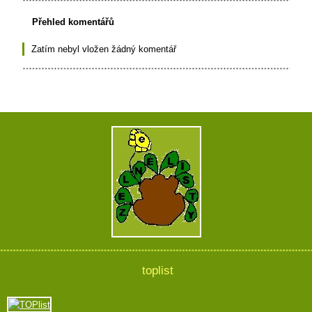
Přehled komentářů
Zatím nebyl vložen žádný komentář
toplist